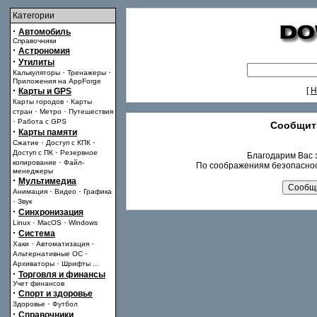
Категории
·
Автомобиль
Справочники
·
Астрономия
·
Утилиты
·
·
Калькуляторы
Тренажеры
Приложения на AppForge
·
[
Н
Карты и GPS
·
Карты городов
Карты
·
·
стран
Метро
Путешествия
·
Работа с GPS
Сообщит
·
Карты памяти
·
·
Сжатие
Доступ с КПК
·
Доступ с ПК
Резервное
Благодарим Вас з
·
копирование
Файл-
По соображениям безопаснос
менеджеры
·
Мультимедиа
·
·
Анимация
Видео
Графика
·
Звук
·
Синхронизация
·
·
Linux
MacOS
Windows
·
Система
·
·
Хаки
Автоматизация
·
Альтернативные ОС
·
Архиваторы
Шрифты
...
·
Торговля и финансы
Учет финансов
·
Спорт и здоровье
·
Здоровье
Футбол
·
Справочники