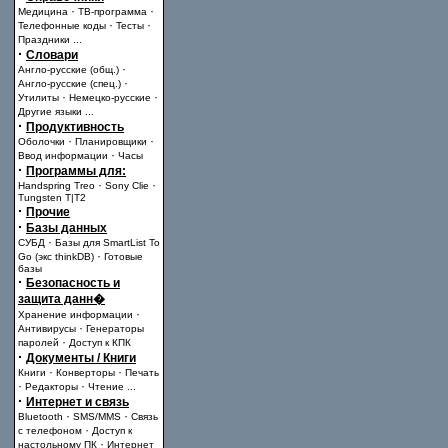
·
·
Медицина
ТВ-программа
·
·
Телефонные коды
Тесты
Праздники
...
·
Словари
·
Англо-русские (общ.)
·
Англо-русские (спец.)
·
·
Утилиты
Немецко-русские
Другие языки
...
·
Продуктивность
·
·
Оболочки
Планировщики
·
Ввод информации
Часы
·
Программы для:
·
·
Handspring Treo
Sony Clie
Tungsten T|T2
·
Прочие
·
Базы данных
·
СУБД
Базы для SmartList To
·
Go (экс thinkDB)
Готовые
базы
·
Безопасность и
защита данн�
·
Хранение информации
·
Антивирусы
Генераторы
·
паролей
Доступ к КПК
·
Документы / Книги
·
·
Книги
Конверторы
Печать
·
·
Редакторы
Чтение
...
·
Интернет и связь
·
·
Bluetooth
SMS/MMS
Связь
·
с телефоном
Доступ к
·
настольному ПК
Интернет