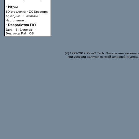
...
·
Игры
·
·
3D-стрелялки
ZX-Spectrum
·
·
Аркадные
Шахматы
Настольные
...
·
Разработка ПО
·
·
Java
Библиотеки
Эмулятор Palm OS
(©) 1999-2017 PalmQ Tech. Полное или частично
при условии наличия прямой активной индекси