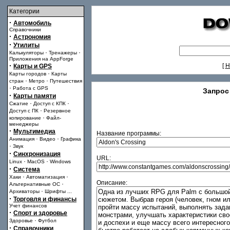
Категории
·
Автомобиль
Справочники
·
Астрономия
·
Утилиты
·
·
Калькуляторы
Тренажеры
Приложения на AppForge
·
[
Н
Карты и GPS
·
Карты городов
Карты
·
·
стран
Метро
Путешествия
·
Работа с GPS
Запрос
·
Карты памяти
·
·
Сжатие
Доступ с КПК
·
Доступ с ПК
Резервное
·
копирование
Файл-
менеджеры
·
Мультимедиа
Название программы:
·
·
Анимация
Видео
Графика
·
Звук
·
Синхронизация
URL:
·
·
Linux
MacOS
Windows
·
Система
·
·
Хаки
Автоматизация
Описание:
·
Альтернативные ОС
·
Архиваторы
Шрифты
...
·
Торговля и финансы
Учет финансов
·
Спорт и здоровье
·
Здоровье
Футбол
·
Справочники