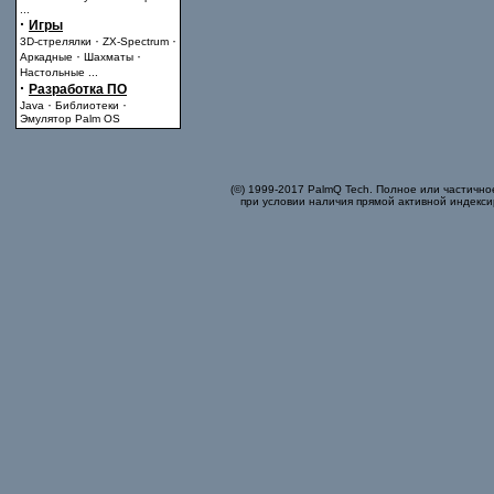
...
·
Игры
·
·
3D-стрелялки
ZX-Spectrum
·
·
Аркадные
Шахматы
Настольные
...
·
Разработка ПО
·
·
Java
Библиотеки
Эмулятор Palm OS
(©) 1999-2017 PalmQ Tech. Полное или частично
при условии наличия прямой активной индекси