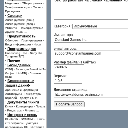
·
·
Медицина
ТВ-программа
·
·
Телефонные коды
Тесты
Праздники
...
·
Словари
·
Англо-русские (общ.)
·
Англо-русские (спец.)
Категория:
·
·
Утилиты
Немецко-русские
Другие языки
...
Имя автора:
·
Продуктивность
·
·
Оболочки
Планировщики
·
Ввод информации
Часы
·
e-mail автора:
Программы для:
·
·
Handspring Treo
Sony Clie
Tungsten T|T2
·
Прочие
Размер файла: (в байтах)
·
Базы данных
·
СУБД
Базы для SmartList To
·
Go (экс thinkDB)
Готовые
Версия:
базы
·
Безопасность и
защита данн�
·
Домашняя страница:
Хранение информации
·
Антивирусы
Генераторы
·
паролей
Доступ к КПК
·
Документы / Книги
·
·
Книги
Конверторы
Печать
·
·
Редакторы
Чтение
...
·
Интернет и связь
·
·
Bluetooth
SMS/MMS
Связь
·
с телефоном
Доступ к
·
настольному ПК
Интернет