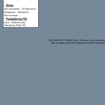
...
·
Игры
·
·
3D-стрелялки
ZX-Spectrum
·
·
Аркадные
Шахматы
Настольные
...
·
Разработка ПО
·
·
Java
Библиотеки
Эмулятор Palm OS
(©) 1999-2017 PalmQ Tech. Полное или частично
при условии наличия прямой активной индекси