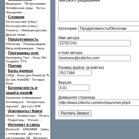
·
·
Медицина
ТВ-программа
·
·
Телефонные коды
Тесты
Праздники
...
·
Словари
·
Англо-русские (общ.)
·
Англо-русские (спец.)
Категория:
·
·
Утилиты
Немецко-русские
Другие языки
...
Имя автора:
·
Продуктивность
·
·
Оболочки
Планировщики
·
Ввод информации
Часы
·
e-mail автора:
Программы для:
·
·
Handspring Treo
Sony Clie
Tungsten T|T2
·
Прочие
Размер файла: (в байтах)
·
Базы данных
·
СУБД
Базы для SmartList To
·
Go (экс thinkDB)
Готовые
Версия:
базы
·
Безопасность и
защита данн�
·
Домашняя страница:
Хранение информации
·
Антивирусы
Генераторы
·
паролей
Доступ к КПК
·
Документы / Книги
·
·
Книги
Конверторы
Печать
·
·
Редакторы
Чтение
...
·
Интернет и связь
·
·
Bluetooth
SMS/MMS
Связь
·
с телефоном
Доступ к
·
настольному ПК
Интернет