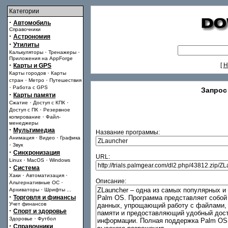
Категории
·
Автомобиль
Справочники
·
Астрономия
·
Утилиты
·
·
Калькуляторы
Тренажеры
Приложения на AppForge
·
[
Н
Карты и GPS
·
Карты городов
Карты
·
·
стран
Метро
Путешествия
·
Работа с GPS
Запрос
·
Карты памяти
·
·
Сжатие
Доступ с КПК
·
Доступ с ПК
Резервное
·
копирование
Файл-
менеджеры
·
Мультимедиа
Название программы:
·
·
Анимация
Видео
Графика
·
Звук
·
Синхронизация
URL:
·
·
Linux
MacOS
Windows
·
Система
·
·
Хаки
Автоматизация
Описание:
·
Альтернативные ОС
·
Архиваторы
Шрифты
...
·
Торговля и финансы
Учет финансов
·
Спорт и здоровье
·
Здоровье
Футбол
·
Справочники