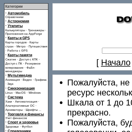
Категории
·
Автомобиль
Справочники
·
Астрономия
·
Утилиты
·
·
Калькуляторы
Тренажеры
Приложения на AppForge
·
Карты и GPS
·
Карты городов
Карты
·
·
стран
Метро
Путешествия
·
Работа с GPS
·
Карты памяти
·
·
[
Начало
Сжатие
Доступ с КПК
·
Доступ с ПК
Резервное
·
копирование
Файл-
менеджеры
·
Мультимедиа
·
·
Пожалуйста, не 
Анимация
Видео
Графика
·
Звук
·
Синхронизация
ресурс нескольк
·
·
Linux
MacOS
Windows
·
Система
Шкала от 1 до 10
·
·
Хаки
Автоматизация
·
Альтернативные ОС
·
прекрасно.
Архиваторы
Шрифты
...
·
Торговля и финансы
Учет финансов
Пожалуйста, бу
·
Спорт и здоровье
·
Здоровье
Футбол
·
Справочники