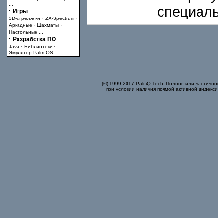
...
специаль
·
Игры
·
·
3D-стрелялки
ZX-Spectrum
·
·
Аркадные
Шахматы
Настольные
...
·
Разработка ПО
·
·
Java
Библиотеки
Эмулятор Palm OS
(©) 1999-2017 PalmQ Tech. Полное или частично
при условии наличия прямой активной индекси