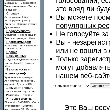
голосовании, ес
·
·
Медицина
ТВ-программа
·
·
это вряд ли буд
Телефонные коды
Тесты
Праздники
...
·
Словари
Вы можете посм
·
Англо-русские (общ.)
·
Англо-русские (спец.)
популярных рес
·
·
Утилиты
Немецко-русские
Другие языки
...
·
Продуктивность
Не голосуйте за
·
·
Оболочки
Планировщики
·
Ввод информации
Часы
Вы - незарегис
·
Программы для:
·
·
Handspring Treo
Sony Clie
или не вошли в 
Tungsten T|T2
·
Прочие
·
Базы данных
Только зарегис
·
СУБД
Базы для SmartList To
·
Go (экс thinkDB)
Готовые
могут добавлят
базы
·
Безопасность и
нашем веб-сайт
защита данн�
·
Хранение информации
·
Антивирусы
Генераторы
·
паролей
Доступ к КПК
Оцените этот файл
·
Документы / Книги
·
·
Книги
Конверторы
Печать
·
·
Редакторы
Чтение
...
·
Интернет и связь
·
·
Bluetooth
SMS/MMS
Связь
Это Ваш рес
·
с телефоном
Доступ к
·
настольному ПК
Интернет