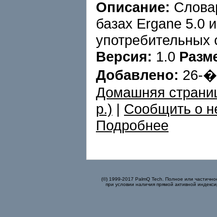
Описание:
Словар
базах Ergane 5.0 
употребительных 
Версия:
1.0
Разм
Добавлено:
26-
Домашняя страни
p.)
|
Сообщить о н
Подробнее
(©) 1999-2017 PalmQ Tech. Полное или частично
при условии наличия прямой активной индекси