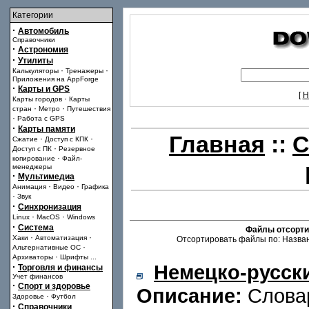
Категории
·
Автомобиль
Справочники
·
Астрономия
·
Утилиты
·
·
Калькуляторы
Тренажеры
Приложения на AppForge
·
Карты и GPS
[
Н
·
Карты городов
Карты
·
·
стран
Метро
Путешествия
·
Работа с GPS
·
Карты памяти
Главная
::
С
·
·
Сжатие
Доступ с КПК
·
Доступ с ПК
Резервное
·
копирование
Файл-
менеджеры
·
Мультимедиа
·
·
Анимация
Видео
Графика
·
Звук
·
Синхронизация
·
·
Linux
MacOS
Windows
·
Система
Файлы отсорти
·
·
Хаки
Автоматизация
Отсортировать файлы по: Назван
·
Альтернативные ОС
·
Архиваторы
Шрифты
...
Немецко-русск
·
Торговля и финансы
Учет финансов
·
Спорт и здоровье
Описание:
Словар
·
Здоровье
Футбол
·
Справочники