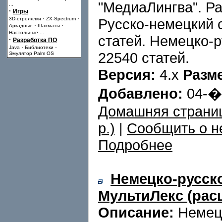
"МедиаЛингва". Ра
...
·
Игры
·
·
3D-стрелялки
ZX-Spectrum
Русско-немецкий 
·
·
Аркадные
Шахматы
Настольные
...
статей. Немецко-
·
Разработка ПО
·
·
Java
Библиотеки
22540 статей.
Эмулятор Palm OS
Версия:
4.x
Разм
Добавлено:
04-
Домашняя страни
p.)
|
Сообщить о н
Подробнее
Немецко-русск
МультиЛекс (рас
Описание:
Немецк