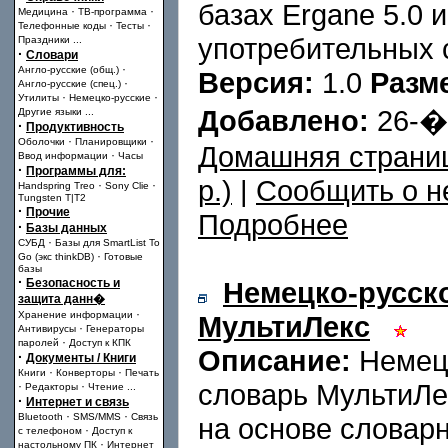
базах Ergane 5.0 
·
·
Медицина
ТВ-программа
·
·
Телефонные коды
Тесты
употребительных 
Праздники
...
·
Словари
·
Англо-русские (общ.)
Версия:
1.0
Разм
·
Англо-русские (спец.)
·
·
Утилиты
Немецко-русские
Добавлено:
26-
Другие языки
...
·
Продуктивность
·
·
Оболочки
Планировщики
Домашняя страни
·
Ввод информации
Часы
·
Программы для:
p.)
|
Сообщить о н
·
·
Handspring Treo
Sony Clie
Tungsten T|T2
·
Прочие
Подробнее
·
Базы данных
·
СУБД
Базы для SmartList To
·
Go (экс thinkDB)
Готовые
базы
·
Безопасность и
Немецко-русск
защита данн�
·
Хранение информации
МультиЛекс
·
Антивирусы
Генераторы
·
паролей
Доступ к КПК
Описание:
Немецк
·
Документы / Книги
·
·
Книги
Конверторы
Печать
словарь МультиЛе
·
·
Редакторы
Чтение
...
·
Интернет и связь
·
·
Bluetooth
SMS/MMS
Связь
на основе словар
·
с телефоном
Доступ к
·
настольному ПК
Интернет