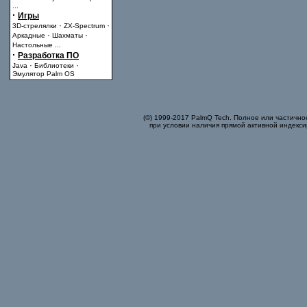
...
·
Игры
·
·
3D-стрелялки
ZX-Spectrum
·
·
Аркадные
Шахматы
Настольные
...
·
Разработка ПО
·
·
Java
Библиотеки
Эмулятор Palm OS
(©) 1999-2017 PalmQ Tech. Полное или частично
при условии наличия прямой активной индекси