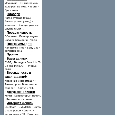
·
·
Медицина
ТВ-программа
·
·
Телефонные коды
Тесты
Праздники
...
·
Словари
·
Англо-русские (общ.)
·
Англо-русские (спец.)
·
·
Утилиты
Немецко-русские
Другие языки
...
·
Продуктивность
·
·
Оболочки
Планировщики
·
Ввод информации
Часы
·
Программы для:
·
·
Handspring Treo
Sony Clie
Tungsten T|T2
·
Прочие
·
Базы данных
·
СУБД
Базы для SmartList To
·
Go (экс thinkDB)
Готовые
базы
·
Безопасность и
защита данн�
·
Хранение информации
·
Антивирусы
Генераторы
·
паролей
Доступ к КПК
·
Документы / Книги
·
·
Книги
Конверторы
Печать
·
·
Редакторы
Чтение
...
·
Интернет и связь
·
·
Bluetooth
SMS/MMS
Связь
·
с телефоном
Доступ к
·
настольному ПК
Интернет