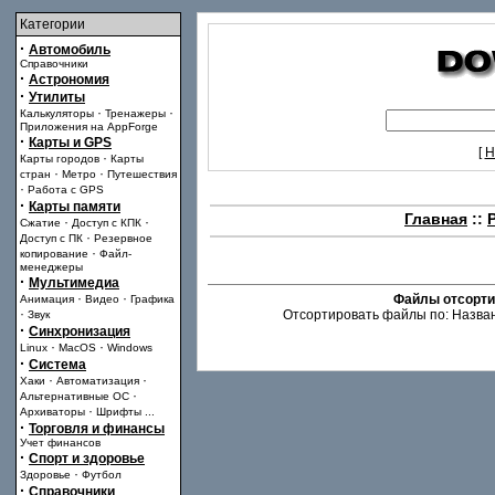
Категории
·
Автомобиль
Справочники
·
Астрономия
·
Утилиты
·
·
Калькуляторы
Тренажеры
Приложения на AppForge
·
Карты и GPS
[
Н
·
Карты городов
Карты
·
·
стран
Метро
Путешествия
·
Работа с GPS
·
Карты памяти
Главная
::
·
·
Сжатие
Доступ с КПК
·
Доступ с ПК
Резервное
·
копирование
Файл-
менеджеры
·
Мультимедиа
·
·
Файлы отсорти
Анимация
Видео
Графика
·
Отсортировать файлы по: Назван
Звук
·
Синхронизация
·
·
Linux
MacOS
Windows
·
Система
·
·
Хаки
Автоматизация
·
Альтернативные ОС
·
Архиваторы
Шрифты
...
·
Торговля и финансы
Учет финансов
·
Спорт и здоровье
·
Здоровье
Футбол
·
Справочники