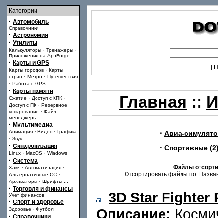
Категории
·
Автомобиль
Справочники
·
Астрономия
·
Утилиты
·
·
Калькуляторы
Тренажеры
Приложения на AppForge
·
Карты и GPS
[
Н
·
Карты городов
Карты
·
·
стран
Метро
Путешествия
·
Работа с GPS
·
Карты памяти
Главная
::
И
·
·
Сжатие
Доступ с КПК
·
Доступ с ПК
Резервное
·
копирование
Файл-
менеджеры
·
Мультимедиа
·
·
·
Анимация
Видео
Графика
Авиа-симулят
·
Звук
·
Синхронизация
·
Спортивные
(2
·
·
Linux
MacOS
Windows
·
Система
·
·
Файлы отсорти
Хаки
Автоматизация
·
Отсортировать файлы по: Назван
Альтернативные ОС
·
Архиваторы
Шрифты
...
·
Торговля и финансы
3D Star Fighter 
Учет финансов
·
Спорт и здоровье
·
Описание:
Космич
Здоровье
Футбол
·
Справочники