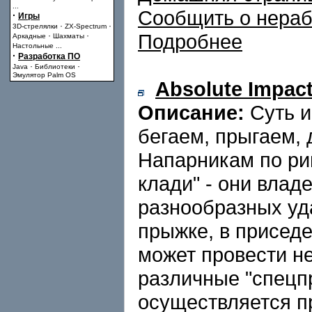
...
Сообщить о нера
·
Игры
·
·
3D-стрелялки
ZX-Spectrum
Подробнее
·
·
Аркадные
Шахматы
Настольные
...
·
Разработка ПО
·
·
Java
Библиотеки
Эмулятор Palm OS
Absolute Impac
Описание:
Суть и
бегаем, прыгаем, 
Напарникам по рин
клади" - они влад
разнообразных уда
прыжке, в приседе,
может провести н
различные "спецпр
осуществляется п