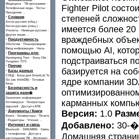
·
·
Медицина
ТВ-программа
Fighter Pilot сост
·
·
Телефонные коды
Тесты
Праздники
...
степеней сложнос
·
Словари
·
Англо-русские (общ.)
·
имеется более 20
Англо-русские (спец.)
·
·
Утилиты
Немецко-русские
Другие языки
...
враждебных объек
·
Продуктивность
·
·
Оболочки
Планировщики
помощью AI, кото
·
Ввод информации
Часы
·
Программы для:
·
·
подстраиваться по
Handspring Treo
Sony Clie
Tungsten T|T2
·
Прочие
базируется на со
·
Базы данных
·
СУБД
Базы для SmartList To
ядре компании 3
·
Go (экс thinkDB)
Готовые
базы
·
Безопасность и
оптимизированном
защита данн�
·
Хранение информации
карманных компью
·
Антивирусы
Генераторы
·
паролей
Доступ к КПК
·
Версия:
1.0
Разм
Документы / Книги
·
·
Книги
Конверторы
Печать
·
·
Редакторы
Чтение
...
Добавлено:
30-
·
Интернет и связь
·
·
Bluetooth
SMS/MMS
Связь
·
Домашняя страни
с телефоном
Доступ к
·
настольному ПК
Интернет