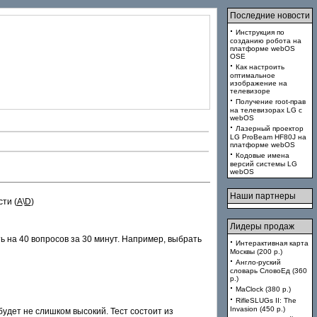
Последние новости
·
Инструкция по
созданию робота на
платформе webOS
OSE
·
Как настроить
оптимальное
изображение на
телевизоре
·
Получение root-прав
на телевизорах LG с
webOS
·
Лазерный проектор
LG ProBeam HF80J на
платформе webOS
·
Кодовые имена
версий системы LG
webOS
Наши партнеры
ти (
A
\
D
)
Лидеры продаж
 на 40 вопросов за 30 минут. Например, выбрать
·
Интерактивная карта
Москвы (200 p.)
·
Англо-руский
словарь СловоЕд (360
p.)
·
MaClock (380 p.)
·
RifleSLUGs II: The
Invasion (450 p.)
будет не слишком высокий. Тест состоит из