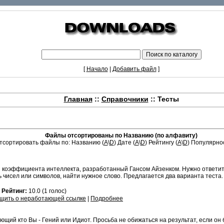
[
Начало
|
Добавить файл
]
Главная
::
Справочники
:: Тесты
Файлы отсортированы по Названию (по алфавиту)
тсортировать файлы по: Названию (
A
\
D
) Дате (
A
\
D
) Рейтингу (
A
\
D
) Популярнос
 коэффициента интеллекта, разработанный Гансом Айзенком. Нужно ответить
чисел или символов, найти нужное слово. Предлагается два варианта теста.
1
Рейтинг:
10.0 (1 голос)
щить о неработающей ссылке
|
Подробнее
ющий кто Вы - Гений или Идиот. Просьба не обижаться на результат, если он 