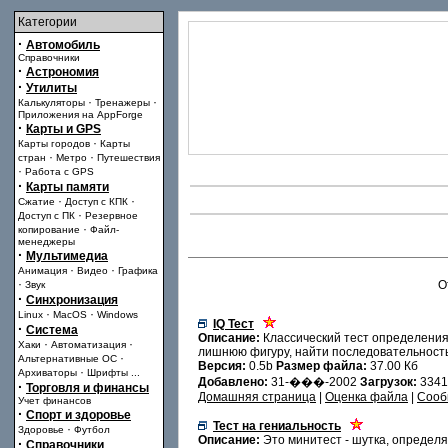
Категории
·
Автомобиль
Справочники
·
Астрономия
·
Утилиты
·
·
Калькуляторы
Тренажеры
Приложения на AppForge
·
Карты и GPS
·
Карты городов
Карты
·
·
стран
Метро
Путешествия
·
Работа с GPS
·
Карты памяти
·
·
Сжатие
Доступ с КПК
·
Доступ с ПК
Резервное
·
копирование
Файл-
менеджеры
·
Мультимедиа
·
·
Анимация
Видео
Графика
·
О
Звук
·
Синхронизация
·
·
Linux
MacOS
Windows
IQ Тест
·
Система
Описание:
Классический тест определения
·
·
Хаки
Автоматизация
лишнюю фигуру, найти последовательность 
·
Альтернативные ОС
Версия:
0.5b
Размер файла:
37.00 Кб
·
Архиваторы
Шрифты
...
Добавлено:
31-���-2002
Загрузок:
334
·
Торговля и финансы
Домашняя страница
|
Оценка файла
|
Сооб
Учет финансов
·
Спорт и здоровье
Тест на гениальность
·
Здоровье
Футбол
Описание:
Это минитест - шутка, определя
·
Справочники