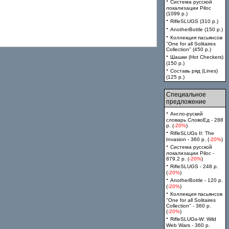
·
Система русской
локализации Piloc
(1099 p.)
·
RifleSLUGS (310 p.)
·
AnotherBottle (150 p.)
·
Коллекция пасьянсов
''One for all Solitaires
Collection'' (450 p.)
·
Шашки (Hot Checkers)
(150 p.)
·
Составь ряд (Lines)
(125 p.)
Специальное
предложение
·
Англо-руский
словарь СловоЕд - 288
p. (
-20%
)
·
RifleSLUGs II: The
Invasion - 360 p. (
-20%
)
·
Система русской
локализации Piloc -
879.2 p. (
-20%
)
·
RifleSLUGS - 248 p.
(
-20%
)
·
AnotherBottle - 120 p.
(
-20%
)
·
Коллекция пасьянсов
''One for all Solitaires
Collection'' - 360 p.
(
-20%
)
·
RifleSLUGs-W: Wild
Web Wars - 360 p.