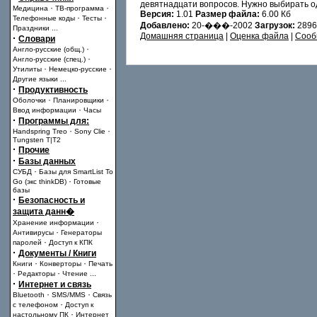
девятнадцати вопросов. Нужно выбирать о
·
·
Медицина
ТВ-программа
Версия:
1.01
Размер файла:
6.00 Кб
·
·
Телефонные коды
Тесты
Добавлено:
20-���-2002
Загрузок:
2896
Праздники
...
Домашняя страница
|
Оценка файла
|
Сооб
·
Словари
·
Англо-русские (общ.)
·
Англо-русские (спец.)
·
·
Утилиты
Немецко-русские
Другие языки
...
·
Продуктивность
·
·
Оболочки
Планировщики
·
Ввод информации
Часы
·
Программы для:
·
·
Handspring Treo
Sony Clie
Tungsten T|T2
·
Прочие
·
Базы данных
·
СУБД
Базы для SmartList To
·
Go (экс thinkDB)
Готовые
базы
·
Безопасность и
защита данн�
·
Хранение информации
·
Антивирусы
Генераторы
·
паролей
Доступ к КПК
·
Документы / Книги
·
·
Книги
Конверторы
Печать
·
·
Редакторы
Чтение
...
·
Интернет и связь
·
·
Bluetooth
SMS/MMS
Связь
·
с телефоном
Доступ к
·
настольному ПК
Интернет