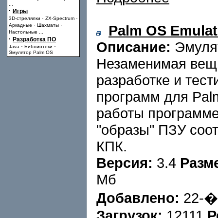
...
·
Игры
·
·
3D-стрелялки
ZX-Spectrum
·
·
Аркадные
Шахматы
Palm OS Emulat
Настольные
...
·
Разработка ПО
Описание:
Эмулят
·
·
Java
Библиотеки
Эмулятор Palm OS
Незаменимая вещ
разработке и тест
программ для Pal
работы программе
"образы" ПЗУ соо
КПК.
Версия:
3.4
Разм
Мб
Добавлено:
22-�
Загрузок:
12111
Р