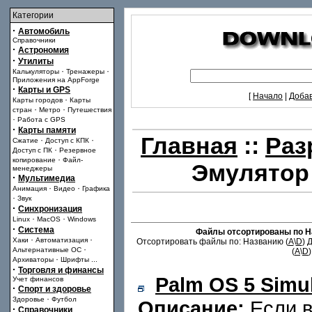
Категории
·
Автомобиль
Справочники
·
Астрономия
·
Утилиты
·
·
Калькуляторы
Тренажеры
Приложения на AppForge
·
Карты и GPS
[
Начало
|
Доба
·
Карты городов
Карты
·
·
стран
Метро
Путешествия
·
Работа с GPS
·
Карты памяти
Главная
::
Раз
·
·
Сжатие
Доступ с КПК
·
Доступ с ПК
Резервное
·
копирование
Файл-
Эмулятор
менеджеры
·
Мультимедиа
·
·
Анимация
Видео
Графика
·
Звук
·
Синхронизация
·
·
Linux
MacOS
Windows
·
Система
Файлы отсортированы по Н
·
·
Хаки
Автоматизация
Отсортировать файлы по: Названию (
A
\
D
) 
·
Альтернативные ОС
(
A
\
D
)
·
Архиваторы
Шрифты
...
·
Торговля и финансы
Palm OS 5 Simul
Учет финансов
·
Спорт и здоровье
·
Здоровье
Футбол
Описание:
Если в
·
Справочники