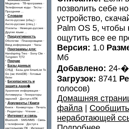
·
·
Медицина
ТВ-программа
позволить себе н
·
·
Телефонные коды
Тесты
Праздники
...
·
устройство, скача
Словари
·
Англо-русские (общ.)
·
Англо-русские (спец.)
Palm OS 5, чтобы 
·
·
Утилиты
Немецко-русские
Другие языки
...
ощутить все ее п
·
Продуктивность
·
·
Оболочки
Планировщики
·
Версия:
1.0
Разм
Ввод информации
Часы
·
Программы для:
·
·
Handspring Treo
Sony Clie
Мб
Tungsten T|T2
·
Прочие
·
Добавлено:
24-�
Базы данных
·
СУБД
Базы для SmartList To
·
Go (экс thinkDB)
Готовые
Загрузок:
8741
Ре
базы
·
Безопасность и
голосов)
защита данн�
·
Хранение информации
·
Антивирусы
Генераторы
Домашняя страни
·
паролей
Доступ к КПК
·
Документы / Книги
файла
|
Сообщить
·
·
Книги
Конверторы
Печать
·
·
Редакторы
Чтение
...
неработающей сс
·
Интернет и связь
·
·
Bluetooth
SMS/MMS
Связь
·
с телефоном
Доступ к
Подробнее
·
настольному ПК
Интернет