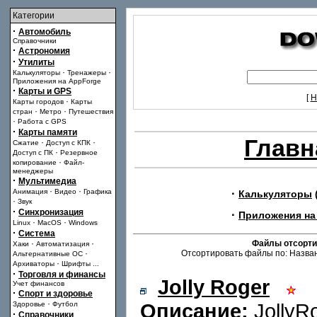
Категории
·
Автомобиль
Справочники
·
Астрономия
·
Утилиты
·
·
Калькуляторы
Тренажеры
Приложения на AppForge
·
Карты и GPS
[
Н
·
Карты городов
Карты
·
·
стран
Метро
Путешествия
·
Работа с GPS
·
Карты памяти
Главн
·
·
Сжатие
Доступ с КПК
·
Доступ с ПК
Резервное
·
копирование
Файл-
менеджеры
·
Мультимедиа
·
·
·
Анимация
Видео
Графика
Калькуляторы
·
Звук
·
Синхронизация
·
Приложения на
·
·
Linux
MacOS
Windows
·
Система
·
·
Файлы отсорти
Хаки
Автоматизация
·
Отсортировать файлы по: Назван
Альтернативные ОС
·
Архиваторы
Шрифты
...
·
Торговля и финансы
Jolly Roger
Учет финансов
·
Спорт и здоровье
·
Описание:
JollyR
Здоровье
Футбол
·
Справочники