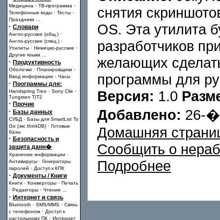
·
·
Медицина
ТВ-программа
снятия скриншото
·
·
Телефонные коды
Тесты
Праздники
...
OS. Эта утилита б
·
Словари
·
Англо-русские (общ.)
·
разработчиков пр
Англо-русские (спец.)
·
·
Утилиты
Немецко-русские
Другие языки
...
желающих сделат
·
Продуктивность
·
·
Оболочки
Планировщики
программы для ру
·
Ввод информации
Часы
·
Программы для:
·
·
Версия:
1.0
Разм
Handspring Treo
Sony Clie
Tungsten T|T2
·
Прочие
Добавлено:
26-
·
Базы данных
·
СУБД
Базы для SmartList To
·
Go (экс thinkDB)
Готовые
Домашняя страни
базы
·
Безопасность и
Сообщить о нера
защита данн�
·
Хранение информации
·
Подробнее
Антивирусы
Генераторы
·
паролей
Доступ к КПК
·
Документы / Книги
·
·
Книги
Конверторы
Печать
·
·
Редакторы
Чтение
...
·
Интернет и связь
·
·
Bluetooth
SMS/MMS
Связь
·
с телефоном
Доступ к
·
настольному ПК
Интернет