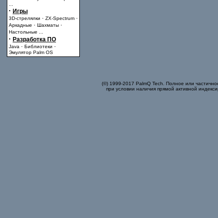
...
·
Игры
·
·
3D-стрелялки
ZX-Spectrum
·
·
Аркадные
Шахматы
Настольные
...
·
Разработка ПО
·
·
Java
Библиотеки
Эмулятор Palm OS
(©) 1999-2017 PalmQ Tech. Полное или частично
при условии наличия прямой активной индекси