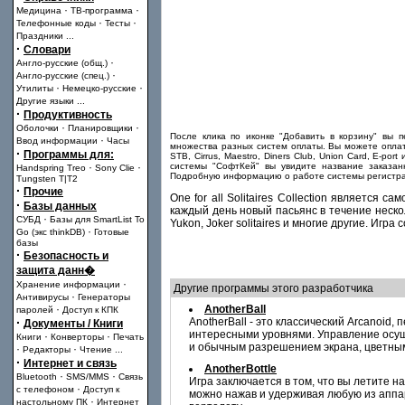
·
·
Медицина
ТВ-программа
·
·
Телефонные коды
Тесты
Праздники
...
·
Словари
·
Англо-русские (общ.)
·
Англо-русские (спец.)
·
·
Утилиты
Немецко-русские
Другие языки
...
·
Продуктивность
·
·
Оболочки
Планировщики
После клика по иконке "Добавить в корзину" вы 
·
Ввод информации
Часы
множества разных систем оплаты. Вы можете оплати
·
Программы для:
STB, Cirrus, Maestro, Diners Club, Union Card, E-
·
·
системы "СофтКей" вы увидите название заказан
Handspring Treo
Sony Clie
Подробную информацию о работе системы регистра
Tungsten T|T2
·
Прочие
One for all Solitaires Collection является
·
Базы данных
каждый день новый пасьянс в течение несколь
·
СУБД
Базы для SmartList To
Yukon, Joker solitaires и многие другие. Игр
·
Go (экс thinkDB)
Готовые
базы
·
Безопасность и
защита данн�
·
Хранение информации
Другие программы этого разработчика
·
Антивирусы
Генераторы
·
AnotherBall
паролей
Доступ к КПК
·
AnotherBall - это классический Arcanoid
Документы / Книги
интересными уровнями. Управление осуще
·
·
Книги
Конверторы
Печать
и обычным разрешением экрана, цветными
·
·
Редакторы
Чтение
...
·
Интернет и связь
AnotherBottle
·
·
Bluetooth
SMS/MMS
Связь
Игра заключается в том, что вы летите 
·
с телефоном
Доступ к
можно нажав и удерживая любую из аппар
·
настольному ПК
Интернет