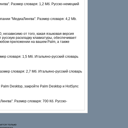
гва". Размер словаря: 1,2 Мб. Русско-немецкий
пании "МедиаЛингва". Размер словаря: 4,2 Mb.
, независимо от того, какая языковая версия
 русскую раскладку клавиатуры, обеспечивает
 любом приложении на вашем Palm, а также
мер словаря: 1,5 Мб. Итальяно-русский словарь
азмер словаря: 2,7 Мб. Итальяно-русский словарь
Palm Desktop, закройте Palm Desktop и HotSync
ингва". Размер словаря: 700 Кб. Русско-
ется только
материал.