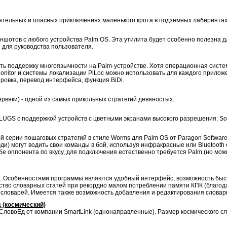
ательных и опасных приключениях маленького крота в подземных лабиринтах 
иншотов с любого устройства Palm OS. Эта утилита будет особенно полезна
для руководства пользователя.
ить поддержку многоязычности на Palm-устройстве. Хотя операционная систе
onitor и системы локализации PiLoc можно использовать для каждого прилож
ровка, перевод интерфейса, функция BiDi.
ервяки) - одной из самых прикольных стратегий девяностых.
LUGS с поддержкой устройств с цветными экранами высокого разрешения: Sony
серии пошаговых стратегий в стиле Worms для Palm OS от Paragon Software
ди) могут водить свои команды в бой, используя инфракрасные или Bluetooth
ебе оппонента по вкусу, для подключения естественно требуется Palm (но можн
.0. Особенностями программы являются удобный интерфейс, возможность быст
ество словарных статей при рекордно малом потреблении памяти КПК (благо
х словарей. Имеется также возможность добавления и редактирования словар
 (космический)
овоЕд от компании SmartLink (однонаправленные). Размер космического сло