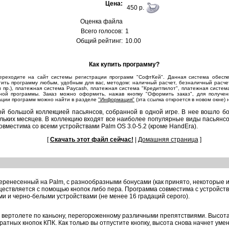
Цена:
450 p.
Оценка файла
Всего голосов:
1
Общий рейтинг:
10.00
Как купить программу?
переходите на сайт системы регистрации программ "СофтКей". Данная система обесп
ть программу любым, удобным для вас, методом: наличный расчет, безналичный расчет, по
port и пр.), платежная система Paycash, платежная система "Кредитпилот", платежная сис
ной программы. Заказ можно оформить, нажав кнопку "Оформить заказ", для получен
ции программ можно найти в разделе
"Информация"
(эта ссылка откроется в новом окне)
 самой большой коллекцией пасьянсов, собранной в одной игре. В нее вошло 
ких месяцев. В коллекцию входят все наиболее популярные виды пасьянсов: Fr
а совместима со всеми устройствами Palm OS 3.0-5.2 (кроме HandEra).
[
Скачать этот файл сейчас!
|
Домашняя страница
]
, перенесенный на Palm, с разнообразными бонусами (как принято, некоторые 
ствляется с помощью кнопок либо пера. Программа совместима с устройства
 и черно-белыми устройствами (не менее 16 градаций серого).
на вертолете по каньону, перегороженному различными препятствиями. Высот
атных кнопок КПК. Как только вы отпустите кнопку, высота снова начнет умен