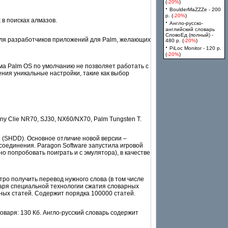
(
-20%
)
·
BoulderMaZZZe - 200
p. (
-20%
)
в поисках алмазов.
·
Англо-русско-
английский словарь
СловоЕд (полный) -
 для разработчиков приложений для Palm, желающих
480 p. (
-20%
)
·
PiLoc Monitor - 120 p.
(
-20%
)
ма Palm OS по умолчанию не позволяет работать с
ения уникальные настройки, такие как выбор
 Clie NR70, SJ30, NX60/NX70, Palm Tungsten T.
 (SHDD). Основное отличие новой версии –
 соединения. Paragon Software запустила игровой
о попробовать поиграть и с эмулятора), в качестве
ро получить перевод нужного слова (в том числе
даря специальной технологии сжатия словарных
ных статей. Содержит порядка 100000 статей.
варя: 130 Кб. Англо-русский словарь содержит