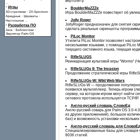
вертолету.
...
·
Игры
BoulderMaZZZe
·
·
3D-стрелялки
ZX-Spectrum
Игра BoulderMaZZZe повествует об увлек
·
·
Аркадные
Шахматы
Jolly Roger
Настольные
...
JollyRoger предназначен для снятия скр
·
Разработка ПО
сделать реальные скриншоты программы 
·
·
Java
Библиотеки
Эмулятор Palm OS
PiLoc Monitor
Утилита PiLoc Monitor позволяет настро
несколькими языками, с помощью PiLoc M
текущего системного языка, текущая коди
RifleSLUGS
Реинкарнация культовой игры "Worms" (Ч
RifleSLUGs II: The Invasion
Продолжение стратегической игры RifleS
RifleSLUGs-W: Wild Web Wars
RifleSLUGs-W — продолжение популярной 
появился мультиплеер. Теперь игроки (лю
сервер, на котором игроки могут найти с
сетевого протокола используется TCP/IP.
Англо-руский словарь СловоЕд
Англо-русский соварь для Palm OS 3.0-4
из других приложениий), большое колич
баз) и возможность установки нескольки
Англо-русский словарь для СловоЕд
Специализированные базы для словаря Сл
8036 статей.