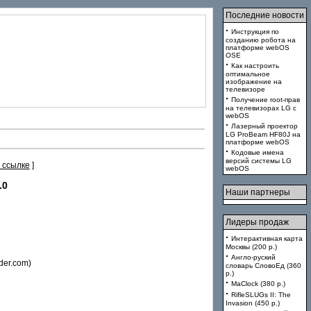
Последние новости
·
Инструкция по
созданию робота на
платформе webOS
OSE
·
Как настроить
оптимальное
изображение на
телевизоре
·
Получение root-прав
на телевизорах LG с
webOS
·
Лазерный проектор
LG ProBeam HF80J на
платформе webOS
·
Кодовые имена
версий системы LG
 ссылке
]
webOS
.0
Наши партнеры
Лидеры продаж
·
Интерактивная карта
Москвы (200 p.)
·
Англо-руский
der.com)
словарь СловоЕд (360
p.)
·
MaClock (380 p.)
·
RifleSLUGs II: The
Invasion (450 p.)