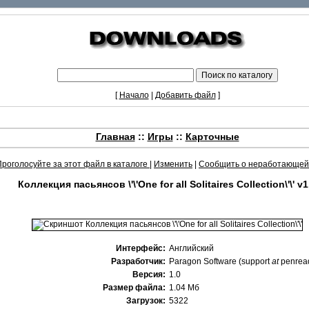
[
Начало
|
Добавить файл
]
Главная
::
Игры
::
Карточные
Проголосуйте за этот файл в каталоге
|
Изменить
|
Сообщить о неработающей
Коллекция пасьянсов \'\'One for all Solitaires Collection\'\' v1
Интерфейс:
Английский
Разработчик:
Paragon Software (support
at
penrea
Версия:
1.0
Размер файла:
1.04 Мб
Загрузок:
5322