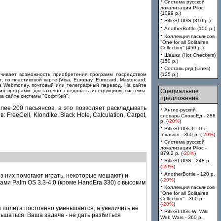
·
Система русской
локализации Piloc
(1099 p.)
·
RifleSLUGS (310 p.)
·
AnotherBottle (150 p.)
·
Коллекция пасьянсов
''One for all Solitaires
Collection'' (450 p.)
·
Шашки (Hot Checkers)
(150 p.)
·
Составь ряд (Lines)
ечивает возможность приобретения программ посредством
(125 p.)
 пластиковой карте (Visa, Europay, Eurocard, Mastercard,
тема Webmoney, почтовый или телеграфный перевод. На сайте
ия программ достаточно следовать инструкциям системы.
Специальное
 на сайте системы "СофтКей".
предложение
более 200 пасьянсов, а это позволяет раскладывать
·
Англо-руский
eeCell, Klondike, Black Hole, Calculation, Carpet,
словарь СловоЕд - 288
p. (
-20%
)
·
RifleSLUGs II: The
Invasion - 360 p. (
-20%
)
·
Система русской
локализации Piloc -
879.2 p. (
-20%
)
·
RifleSLUGS - 248 p.
(
-20%
)
·
AnotherBottle - 120 p.
из них помогают играть, некоторые мешают) и
(
-20%
)
ми Palm OS 3.3-4.0 (кроме HandEra 330) с высоким
·
Коллекция пасьянсов
''One for all Solitaires
Collection'' - 360 p.
(
-20%
)
а полета постоянно уменьшается, а увеличить ее
·
RifleSLUGs-W: Wild
ьшаться. Ваша задача - не дать разбиться
Web Wars - 360 p.