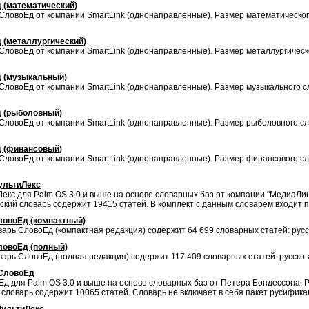
 (математический)
ловоЕд от компании SmartLink (однонаправленные). Размер математического 
 (металлургический)
овоЕд от компании SmartLink (однонаправленные). Размер металлургическог
д (музыкальный)
овоЕд от компании SmartLink (однонаправленные). Размер музыкального сло
д (рыболовный)
ловоЕд от компании SmartLink (однонаправленные). Размер рыболовного слов
д (финансовый)
ловоЕд от компании SmartLink (однонаправленные). Размер финансового сло
ультиЛекс
екс для Palm OS 3.0 и выше на основе словарных баз от компании "МедиаЛинг
сский словарь содержит 19415 cтатей. В комплект с данным словарем входит п
ловоЕд (компактный)
рь СловоЕд (компактная редакция) содержит 64 699 словарных статей: русско-
ловоЕд (полный)
рь СловоЕд (полная редакция) содержит 117 409 словарных статей: русско-анг
 СловоЕд
д для Palm OS 3.0 и выше на основе словарных баз от Петера Бондессона. Р
 словарь содержит 10065 статей. Словарь не включает в себя пакет русифика