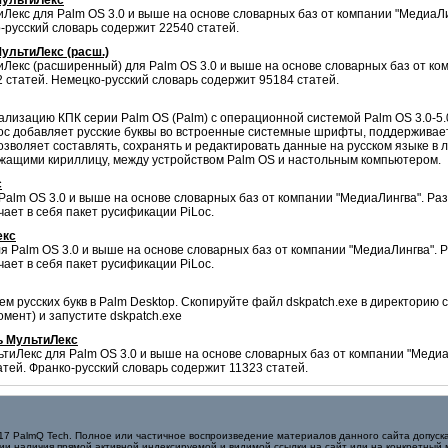
МультиЛекс
Лекс для Palm OS 3.0 и выше на основе словарных баз от компании "МедиаЛин
-русский словарь содержит 22540 статей.
ультиЛекс (расш.)
Лекс (расширенный) для Palm OS 3.0 и выше на основе словарных баз от ком
 статей. Немецко-русский словарь содержит 95184 статей.
ализацию КПК серии Palm OS (Palm) c операционной системой Palm OS 3.0-5.0
oc добавляет русские буквы во встроенные системные шрифты, поддерживает
 позволяет составлять, сохранять и редактировать данные на русском языке в
жащими кириллицу, между устройством Palm OS и настольным компьютером.
с
Palm OS 3.0 и выше на основе словарных баз от компании "МедиаЛингва". Раз
ает в себя пакет русификации PiLoc.
екс
я Palm OS 3.0 и выше на основе словарных баз от компании "МедиаЛингва". Р
ает в себя пакет русификации PiLoc.
русских букв в Palm Desktop. Скопируйте файл dskpatch.exe в директорию с 
мент) и запустите dskpatch.exe
ь МультиЛекс
тиЛекс для Palm OS 3.0 и выше на основе словарных баз от компании "МедиаЛ
тей. Франко-русский словарь содержит 11323 статей.
017 PalmQ Tech. Полное или частичное воспроизведение материалов данного сайта допуска
ии наличия прямой активной индексируемой и видимой ссылки на сайт или на конкретный 