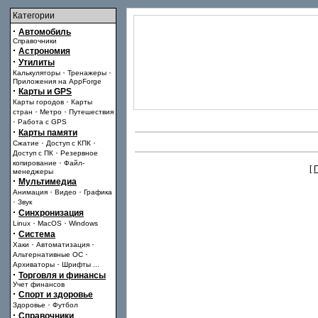
Категории
·
Автомобиль
Справочники
·
Астрономия
·
Утилиты
·
·
Калькуляторы
Тренажеры
Приложения на AppForge
·
Карты и GPS
·
Карты городов
Карты
·
·
стран
Метро
Путешествия
·
Работа с GPS
·
Карты памяти
·
·
Сжатие
Доступ с КПК
·
Доступ с ПК
Резервное
·
копирование
Файл-
[
менеджеры
·
Мультимедиа
·
·
Анимация
Видео
Графика
·
Звук
·
Синхронизация
·
·
Linux
MacOS
Windows
·
Система
·
·
Хаки
Автоматизация
·
Альтернативные ОС
·
Архиваторы
Шрифты
...
·
Торговля и финансы
Учет финансов
·
Спорт и здоровье
·
Здоровье
Футбол
·
Справочники