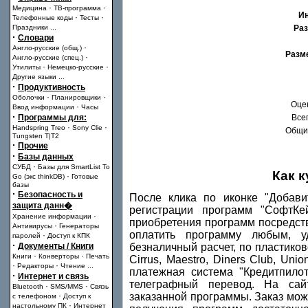
·
·
Медицина
ТВ-программа
И
·
·
Телефонные коды
Тесты
Праздники
...
Раз
·
Словари
·
Англо-русские (общ.)
Разм
·
Англо-русские (спец.)
·
·
Утилиты
Немецко-русские
Другие языки
...
·
Продуктивность
·
·
Оболочки
Планировщики
Оце
·
Ввод информации
Часы
·
Программы для:
Всег
·
·
Handspring Treo
Sony Clie
Общий
Tungsten T|T2
·
Прочие
·
Базы данных
·
СУБД
Базы для SmartList To
Как 
·
Go (экс thinkDB)
Готовые
базы
·
Безопасность и
После клика по иконке "Добави
защита данн�
регистрации программ "СофтКе
·
Хранение информации
приобретения программ посредст
·
Антивирусы
Генераторы
оплатить программу любым, у
·
паролей
Доступ к КПК
·
Документы / Книги
безналичный расчет, по пластиково
·
·
Книги
Конверторы
Печать
Cirrus, Maestro, Diners Club, Uni
·
·
Редакторы
Чтение
...
платежная система "Кредитпило
·
Интернет и связь
телеграфный перевод. На сай
·
·
Bluetooth
SMS/MMS
Связь
·
заказанной программы. Заказ мож
с телефоном
Доступ к
·
настольному ПК
Интернет