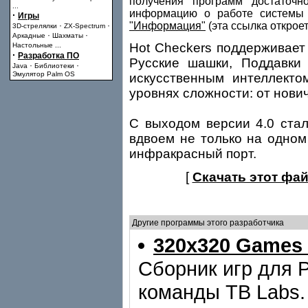
получения программ достаточн
...
информацию о работе системы 
·
Игры
"Информация"
(эта ссылка открое
·
·
3D-стрелялки
ZX-Spectrum
·
·
Аркадные
Шахматы
Hot Checkers поддерживает
Настольные
...
·
Разработка ПО
Русские шашки, Поддавки
·
·
Java
Библиотеки
Эмулятор Palm OS
искусственным интеллекто
уровнях сложности: от нови
C выходом версии 4.0 стал
вдвоем не только на одном 
инфракрасный порт.
[
Скачать этот фай
Другие программы этого разработчика
320x320 Games
Сборник игр для 
команды TB Labs.