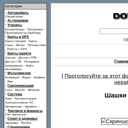
Категории
·
Автомобиль
Справочники
·
Астрономия
·
Утилиты
·
·
Калькуляторы
Тренажеры
Приложения на AppForge
·
Карты и GPS
[
Н
·
Карты городов
Карты
·
·
стран
Метро
Путешествия
·
Работа с GPS
·
Карты памяти
·
·
Сжатие
Доступ с КПК
Главн
·
Доступ с ПК
Резервное
·
копирование
Файл-
менеджеры
·
Мультимедиа
[
Проголосуйте за этот ф
·
·
Анимация
Видео
Графика
·
нера
Звук
·
Синхронизация
·
·
Linux
MacOS
Windows
·
Шашки (
Система
·
·
Хаки
Автоматизация
·
Альтернативные ОС
·
Архиваторы
Шрифты
...
·
Торговля и финансы
Учет финансов
·
Спорт и здоровье
·
Здоровье
Футбол
·
Справочники