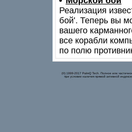
Морской бой
Реализация извес
бой'. Теперь вы м
вашего карманного
все корабли комп
по полю противни
(©) 1999-2017 PalmQ Tech. Полное или частично
при условии наличия прямой активной индекси