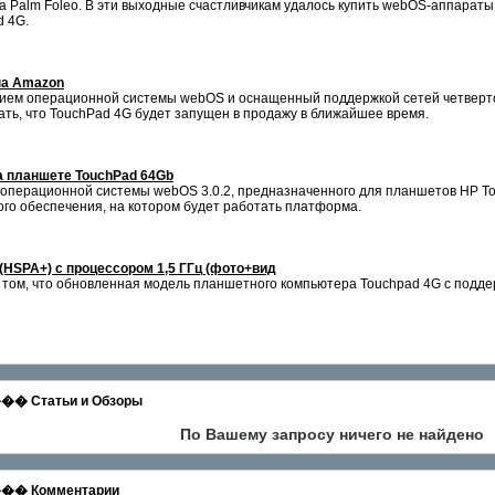
 Palm Foleo. В эти выходные счастливчикам удалось купить webOS-аппараты,
d 4G.
на Amazon
ем операционной системы webOS и оснащенный поддержкой сетей четвертого
ать, что TouchPad 4G будет запущен в продажу в ближайшее время.
а планшете TouchPad 64Gb
 операционной системы webOS 3.0.2, предназначенного для планшетов HP 
го обеспечения, на котором будет работать платформа.
HSPA+) с процессором 1,5 ГГц (фото+вид
том, что обновленная модель планшетного компьютера Touchpad 4G с подде
татьи и Обзоры
По Вашему запросу ничего не найдено
 Комментарии