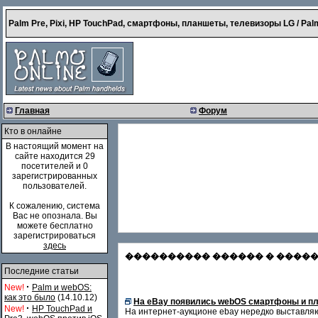
Palm Pre, Pixi, HP TouchPad, смартфоны, планшеты, телевизоры LG / Palm
Главная
Форум
Кто в онлайне
В настоящий момент на
сайте находится 29
посетителей и 0
зарегистрированных
пользователей.
К сожалению, система
Вас не опознала. Вы
можете бесплатно
зарегистрироваться
здесь
���������� ������ � �������
Последние статьи
·
New!
Palm и webOS:
как это было
(14.10.12)
На eBay появились webOS смартфоны и пл
·
New!
HP TouchPad и
На интернет-аукционе ebay нередко выставляю