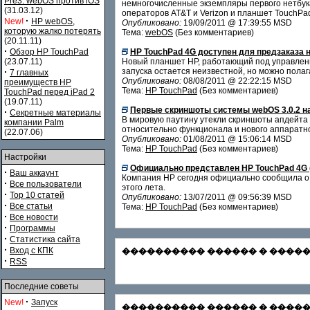
Pre3. webOS против iOS
немногочисленные экземпляры первого нетбука
(31.03.12)
операторов AT&T и Verizon и планшет TouchPa
·
New!
HP webOS,
Опубликовано:
19/09/2011 @ 17:39:55 MSD
которую жалко потерять
Тема:
webOS
(Без комментариев)
(20.11.11)
·
Обзор HP TouchPad
HP TouchPad 4G доступен для предзаказа 
(23.07.11)
Новый планшет HP, работающий под управлени
·
запуска остается неизвестной, но можно полаг
7 главных
Опубликовано:
08/08/2011 @ 22:22:15 MSD
преимуществ HP
Тема:
HP TouchPad
(Без комментариев)
TouchPad перед iPad 2
(19.07.11)
Первые скриншоты системы webOS 3.0.2 н
·
Секретные материалы
В мировую паутину утекли скриншоты апдейта
компании Palm
относительно функционала и нового аппаратно
(22.07.06)
Опубликовано:
01/08/2011 @ 15:06:14 MSD
Тема:
HP TouchPad
(Без комментариев)
Настройки
Официально представлен HP TouchPad 4G (
·
Ваш аккаунт
Компания HP сегодня официально сообщила о 
·
Все пользователи
этого лета.
·
Top 10 статей
Опубликовано:
13/07/2011 @ 09:56:39 MSD
·
Все статьи
Тема:
HP TouchPad
(Без комментариев)
·
Все новости
·
Программы
·
Статистика сайта
·
Вход с КПК
���������� ������ � ������� С
·
RSS
Последние советы
·
New!
Запуск
���������� ������ � �������