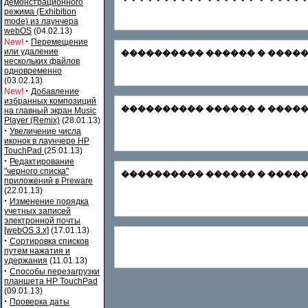
демонстрационного
режима (Exhibition
mode) из лаунчера
webOS
(04.02.13)
·
New!
Перемещение
или удаление
���������� ������ � ������� Зар
нескольких файлов
одновременно
(03.02.13)
·
New!
Добавление
избранных композиций
���������� ������ � ������� Ф
на главный экран Music
Player (Remix)
(28.01.13)
·
Увеличение числа
иконок в лаунчере HP
TouchPad
(25.01.13)
·
Редактирование
"черного списка"
���������� ������ � ������
приложений в Preware
(22.01.13)
·
Изменение порядка
учетных записей
электронной почты
[webOS 3.x]
(17.01.13)
·
Сортировка списков
путем нажатия и
удержания
(11.01.13)
·
Способы перезагрузки
планшета HP TouchPad
(09.01.13)
·
Проверка даты