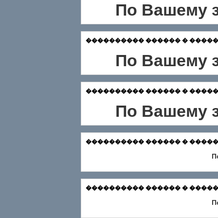
По Вашему з
���������� ������ � �������
По Вашему з
���������� ������ � ������� Зар
По Вашему з
���������� ������ � ������� Ф
П
���������� ������ � ������
П