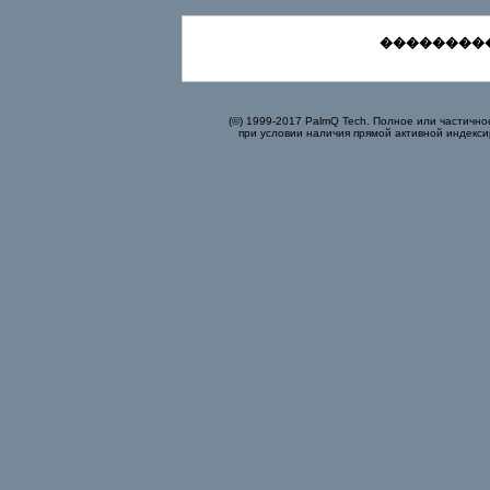
���������
(©) 1999-2017 PalmQ Tech. Полное или частично
при условии наличия прямой активной индекси