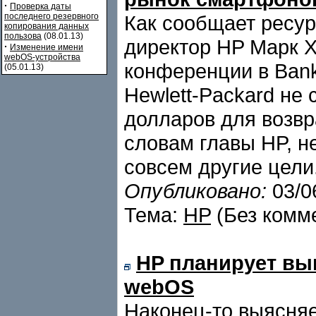
·
Проверка даты
последнего резервного
Как сообщает ресур
копирования данных
пользова
(08.01.13)
директор HP Марк Х
·
Изменение имени
webOS-устройства
конференции в Bank 
(05.01.13)
Hewlett-Packard не
долларов для возв
словам главы HP, н
совсем другие цели
Опубликовано:
03/0
Тема:
HP
(Без комм
HP планирует вы
webOS
Наконец-то выясняе