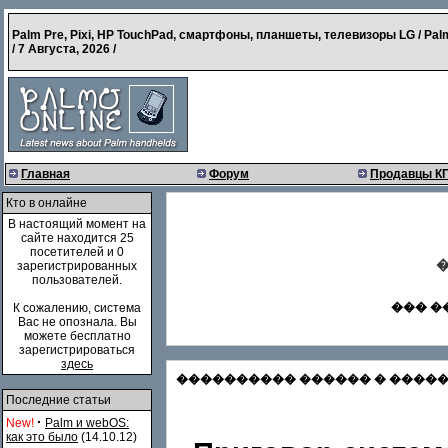
Palm Pre, Pixi, HP TouchPad, смартфоны, планшеты, телевизоры LG / Pal
/
7 Августа, 2026
/
Главная
Форум
Продавцы К
Кто в онлайне
В настоящий момент на
сайте находится 25
посетителей и 0
�
зарегистрированных
пользователей.
��� �
К сожалению, система
Вас не опознала. Вы
можете бесплатно
зарегистрироваться
здесь
���������� ������ � �������
Последние статьи
·
New!
Palm и webOS:
как это было
(14.10.12)