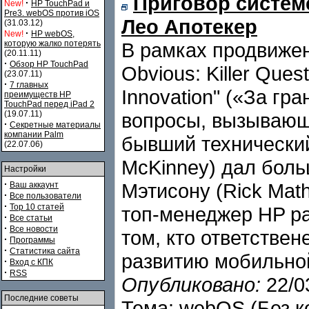
Приговор систем
·
New!
HP TouchPad и
Pre3. webOS против iOS
Лео Апотекер
(31.03.12)
·
New!
HP webOS,
которую жалко потерять
В рамках продвижен
(20.11.11)
·
Обзор HP TouchPad
Obvious: Killer Que
(23.07.11)
·
7 главных
Innovation" («За г
преимуществ HP
TouchPad перед iPad 2
(19.07.11)
вопросы, вызывающ
·
Секретные материалы
компании Palm
бывший технический
(22.07.06)
McKinney) дал бол
Настройки
·
Мэтисону (Rick Mat
Ваш аккаунт
·
Все пользователи
·
Top 10 статей
топ-менеджер HP ра
·
Все статьи
·
Все новости
том, кто ответстве
·
Программы
·
Статистика сайта
развитию мобильно
·
Вход с КПК
·
RSS
Опубликовано:
22/0
Последние советы
Тема:
webOS
(Без к