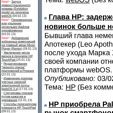
·
New!
Запуск
демонстрационного
режима (Exhibition
mode) из лаунчера
Глава HP: задер
webOS
(04.02.13)
·
New!
Перемещение
или удаление
новинок больше н
нескольких файлов
одновременно
Бывший глава немец
(03.02.13)
·
New!
Добавление
избранных композиций
Апотекер (Leo Apot
на главный экран Music
Player (Remix)
(28.01.13)
после ухода Марка 
·
Увеличение числа
иконок в лаунчере HP
своей компании от
TouchPad
(25.01.13)
·
Редактирование
"черного списка"
платформы webOS.
приложений в Preware
(22.01.13)
Опубликовано:
03/0
·
Изменение порядка
учетных записей
Тема:
HP
(Без комм
электронной почты
[webOS 3.x]
(17.01.13)
·
Сортировка списков
путем нажатия и
удержания
(11.01.13)
HP приобрела Pal
·
Способы перезагрузки
планшета HP TouchPad
рынок смартфоно
(09.01.13)