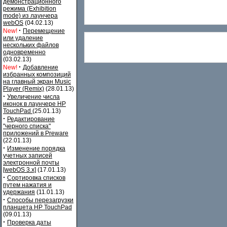
демонстрационного
режима (Exhibition
mode) из лаунчера
webOS
(04.02.13)
·
New!
Перемещение
или удаление
нескольких файлов
одновременно
(03.02.13)
·
New!
Добавление
избранных композиций
на главный экран Music
Player (Remix)
(28.01.13)
·
Увеличение числа
иконок в лаунчере HP
TouchPad
(25.01.13)
·
Редактирование
"черного списка"
приложений в Preware
(22.01.13)
·
Изменение порядка
учетных записей
электронной почты
[webOS 3.x]
(17.01.13)
·
Сортировка списков
путем нажатия и
удержания
(11.01.13)
·
Способы перезагрузки
планшета HP TouchPad
(09.01.13)
·
Проверка даты