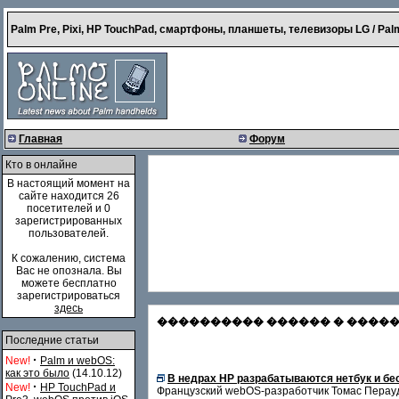
Palm Pre, Pixi, HP TouchPad, смартфоны, планшеты, телевизоры LG / Palm
Главная
Форум
Кто в онлайне
В настоящий момент на
сайте находится 26
посетителей и 0
зарегистрированных
пользователей.
К сожалению, система
Вас не опознала. Вы
можете бесплатно
зарегистрироваться
здесь
���������� ������ � �������
Последние статьи
·
New!
Palm и webOS:
как это было
(14.10.12)
В недрах HP разрабатываются нетбук и б
·
New!
HP TouchPad и
Французский webOS-разработчик Томас Пераудд