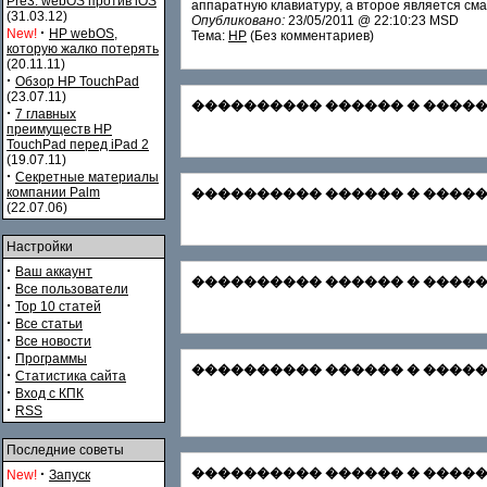
Pre3. webOS против iOS
аппаратную клавиатуру, а второе является с
(31.03.12)
Опубликовано:
23/05/2011 @ 22:10:23 MSD
·
New!
HP webOS,
Тема:
HP
(Без комментариев)
которую жалко потерять
(20.11.11)
·
Обзор HP TouchPad
(23.07.11)
���������� ������ � ������� С
·
7 главных
преимуществ HP
TouchPad перед iPad 2
(19.07.11)
·
Секретные материалы
компании Palm
���������� ������ � �������
(22.07.06)
Настройки
·
Ваш аккаунт
���������� ������ � ������� Зар
·
Все пользователи
·
Top 10 статей
·
Все статьи
·
Все новости
·
Программы
���������� ������ � ������� Ф
·
Статистика сайта
·
Вход с КПК
·
RSS
Последние советы
·
���������� ������ � ������
New!
Запуск