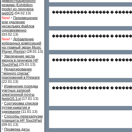
демонстрационного
режима (Exhibition
mode) из лаунчера
���������� ������ � �������
webOS
(04.02.13)
·
New!
Перемещение
или удаление
нескольких файлов
одновременно
(03.02.13)
���������� ������ � ������� Зар
·
New!
Добавление
избранных композиций
на главный экран Music
Player (Remix)
(28.01.13)
·
Увеличение числа
���������� ������ � ������� Ф
иконок в лаунчере HP
TouchPad
(25.01.13)
·
Редактирование
"черного списка"
приложений в Preware
(22.01.13)
·
Изменение порядка
���������� ������ � ������
учетных записей
электронной почты
[webOS 3.x]
(17.01.13)
·
Сортировка списков
путем нажатия и
удержания
(11.01.13)
·
Способы перезагрузки
планшета HP TouchPad
(09.01.13)
·
Проверка даты