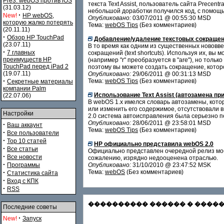
Pre3. webOS против iOS
текста Text Assist, пользователь сайта Prec
(31.03.12)
небольшой доработки получился код, с помощью
·
New!
HP webOS,
Опубликовано:
03/07/2011 @ 00:55:30 MSD
которую жалко потерять
Тема:
webOS Tips
(Без комментариев)
(20.11.11)
·
Обзор HP TouchPad
Добавление/удаление текстовых сокращени
(23.07.11)
В то время как одним из существенных нововв
·
7 главных
сокращений (text shortcuts). Используя их, в
преимуществ HP
(например "r" преобразуется в "are"), но толь
TouchPad перед iPad 2
поэтому вы можете создать сокращение, котор
(19.07.11)
Опубликовано:
29/06/2011 @ 00:31:13 MSD
·
Тема:
webOS Tips
(Без комментариев)
Секретные материалы
компании Palm
Использование Text Assist (автозамена при
(22.07.06)
В webOS 1.x имелся словарь автозамены, кото
или изменить его содержимое, отсутствовали 
Настройки
2.0 система автоисправления была серьезно 
Опубликовано:
28/06/2011 @ 23:58:01 MSD
·
Ваш аккаунт
Тема:
webOS Tips
(Без комментариев)
·
Все пользователи
·
Top 10 статей
HP официально представила webOS 2.0
·
Все статьи
Официально представлен очередной релиз моб
·
Все новости
сожалению, изрядно недооценена отраслью.
·
Программы
Опубликовано:
31/10/2010 @ 23:47:52 MSK
·
Тема:
webOS
(Без комментариев)
Статистика сайта
·
Вход с КПК
·
RSS
���������� ������ � ������� С
Последние советы
·
New!
Запуск