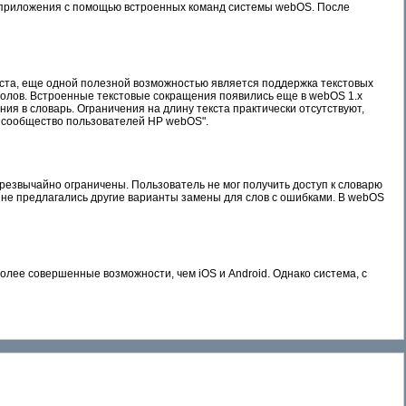
йла приложения с помощью встроенных команд системы webOS. После
кста, еще одной полезной возможностью является поддержка текстовых
имволов. Встроенные текстовые сокращения появились еще в webOS 1.x
ния в словарь. Ограничения на длину текста практически отсутствуют,
– сообщество пользователей HP webOS".
резвычайно ограничены. Пользователь не мог получить доступ к словарю
 не предлагались другие варианты замены для слов с ошибками. В webOS
ее совершенные возможности, чем iOS и Android. Однако система, с