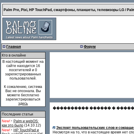
Palm Pre, Pixi, HP TouchPad, смартфоны, планшеты, телевизоры LG / Palm
Главная
Форум
Кто в онлайне
В настоящий момент на
сайте находится 16
посетителей и 0
зарегистрированных
пользователей.
К сожалению, система
Вас не опознала. Вы
можете бесплатно
зарегистрироваться
здесь
���������� ������ � �������
Последние статьи
·
New!
Palm и webOS:
как это было
(14.10.12)
Экспорт пользовательских слов и сокраще
·
New!
HP TouchPad и
Несмотря на то, что в настоящее время нет с