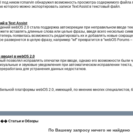
entral под ником rcmarvin обнаружил возможность просмотра содержимого фа
 которого можно экспортировать записи Text Assist в текстовый файл.
й в Text Assist
едений webOS 2.0 стала поддержка автокорекции при неправильном вводе те
ы можете вставлять длинные слова или целые фразы, введя всего несколько с
ко теперь появилась возможность редактировать их и добавлять новые сокраще
ое развернется в целую фразу, например "wf" превратится в "webOS Forums 
 вводе) в webOS 2.0
рый позволял исправлять опечатки при вводе, однако его возможности были ч
визуальные и звуковые уведомления при автоматическом исправлении текста,
переработана для устранения данных недостатков.
ильной платформы webOS 2.0, имеющей, по мнению многих специалистов, бол
татьи и Обзоры
По Вашему запросу ничего не найдено