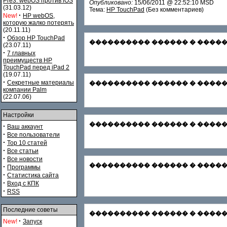
Pre3. webOS против iOS
Опубликовано:
15/06/2011 @ 22:52:10 MSD
(31.03.12)
Тема:
HP TouchPad
(Без комментариев)
·
New!
HP webOS,
которую жалко потерять
(20.11.11)
·
Обзор HP TouchPad
���������� ������ � ������� С
(23.07.11)
·
7 главных
преимуществ HP
TouchPad перед iPad 2
(19.07.11)
·
Секретные материалы
���������� ������ � �������
компании Palm
(22.07.06)
Настройки
���������� ������ � ������� Зар
·
Ваш аккаунт
·
Все пользователи
·
Top 10 статей
·
Все статьи
·
Все новости
���������� ������ � ������� Ф
·
Программы
·
Статистика сайта
·
Вход с КПК
·
RSS
Последние советы
���������� ������ � ������
·
New!
Запуск