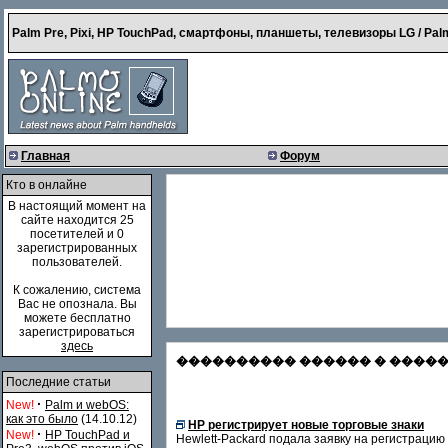
Palm Pre, Pixi, HP TouchPad, смартфоны, планшеты, телевизоры LG / Palm
Главная
Форум
Кто в онлайне
В настоящий момент на
сайте находится 25
посетителей и 0
зарегистрированных
пользователей.
К сожалению, система
Вас не опознала. Вы
можете бесплатно
зарегистрироваться
здесь
���������� ������ � �������
Последние статьи
·
New!
Palm и webOS:
как это было
(14.10.12)
HP регистрирует новые торговые знаки
·
New!
HP TouchPad и
Hewlett-Packard подала заявку на регистраци