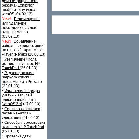
демонстрационного
режима (Exhibition
mode) из лаунчера
webOS
(04.02.13)
·
New!
Перемещение
или удаление
нескольких файлов
одновременно
(03.02.13)
·
New!
Добавление
избранных композиций
на главный экран Music
Player (Remix)
(28.01.13)
·
Увеличение числа
иконок в лаунчере HP
TouchPad
(25.01.13)
·
Редактирование
"черного списка"
приложений в Preware
(22.01.13)
·
Изменение порядка
учетных записей
электронной почты
[webOS 3.x]
(17.01.13)
·
Сортировка списков
путем нажатия и
удержания
(11.01.13)
·
Способы перезагрузки
планшета HP TouchPad
(09.01.13)
·
Проверка даты