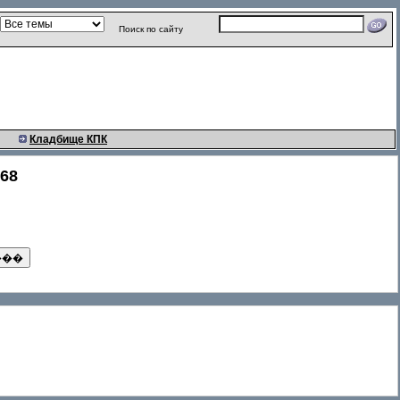
Поиск по сайту
Кладбище КПК
768