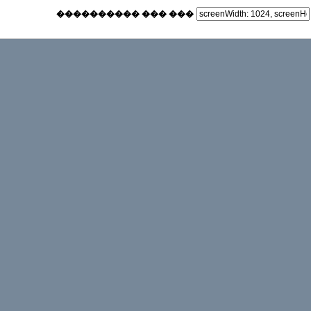
���������� ��� ���