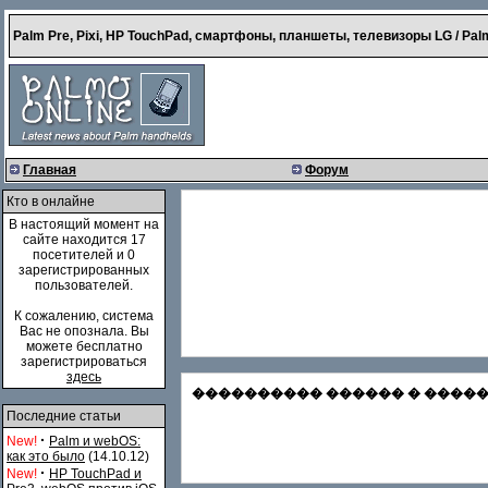
Palm Pre, Pixi, HP TouchPad, смартфоны, планшеты, телевизоры LG / Palm
Главная
Форум
Кто в онлайне
В настоящий момент на
сайте находится 17
посетителей и 0
зарегистрированных
пользователей.
К сожалению, система
Вас не опознала. Вы
можете бесплатно
зарегистрироваться
здесь
���������� ������ � �������
Последние статьи
·
New!
Palm и webOS:
как это было
(14.10.12)
·
New!
HP TouchPad и