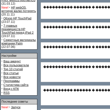
Pre3. webOS против iOS
(31.03.12)
·
���������� ������ � ������� С
New!
HP webOS,
которую жалко потерять
(20.11.11)
·
Обзор HP TouchPad
(23.07.11)
·
7 главных
���������� ������ � �������
преимуществ HP
TouchPad перед iPad 2
(19.07.11)
·
Секретные материалы
компании Palm
(22.07.06)
���������� ������ � ������� Зар
Настройки
·
Ваш аккаунт
·
Все пользователи
���������� ������ � ������� Ф
·
Top 10 статей
·
Все статьи
·
Все новости
·
Программы
·
Статистика сайта
·
Вход с КПК
���������� ������ � ������
·
RSS
Последние советы
·
New!
Запуск