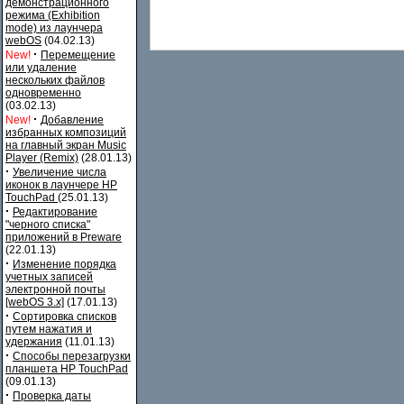
демонстрационного
режима (Exhibition
mode) из лаунчера
webOS
(04.02.13)
·
New!
Перемещение
или удаление
нескольких файлов
одновременно
(03.02.13)
·
New!
Добавление
избранных композиций
на главный экран Music
Player (Remix)
(28.01.13)
·
Увеличение числа
иконок в лаунчере HP
TouchPad
(25.01.13)
·
Редактирование
"черного списка"
приложений в Preware
(22.01.13)
·
Изменение порядка
учетных записей
электронной почты
[webOS 3.x]
(17.01.13)
·
Сортировка списков
путем нажатия и
удержания
(11.01.13)
·
Способы перезагрузки
планшета HP TouchPad
(09.01.13)
·
Проверка даты