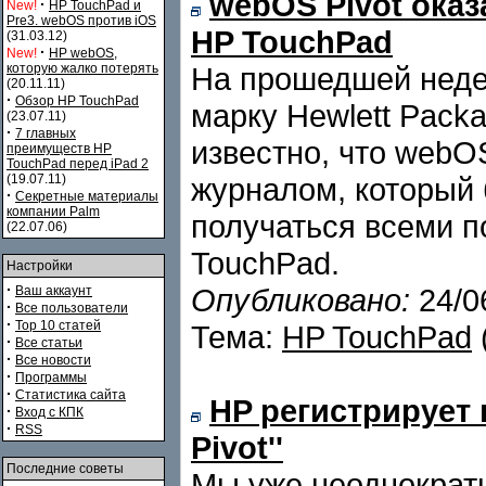
webOS Pivot ока
·
New!
HP TouchPad и
Pre3. webOS против iOS
HP TouchPad
(31.03.12)
·
New!
HP webOS,
которую жалко потерять
На прошедшей неде
(20.11.11)
·
Обзор HP TouchPad
марку Hewlett Packa
(23.07.11)
·
7 главных
известно, что webO
преимуществ HP
TouchPad перед iPad 2
(19.07.11)
журналом, который 
·
Секретные материалы
компании Palm
получаться всеми 
(22.07.06)
TouchPad.
Настройки
·
Опубликовано:
24/0
Ваш аккаунт
·
Все пользователи
·
Top 10 статей
Тема:
HP TouchPad
·
Все статьи
·
Все новости
·
Программы
·
Статистика сайта
HP регистрирует
·
Вход с КПК
·
RSS
Pivot''
Последние советы
Мы уже неоднократн