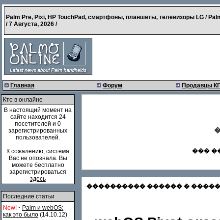
Palm Pre, Pixi, HP TouchPad, смартфоны, планшеты, телевизоры LG / Pal
/
7 Августа, 2026
/
Главная
Форум
Продавцы К
Кто в онлайне
В настоящий момент на
сайте находится 24
посетителей и 0
�
зарегистрированных
пользователей.
��� �
К сожалению, система
Вас не опознала. Вы
можете бесплатно
зарегистрироваться
здесь
���������� ������ � �������
Последние статьи
·
New!
Palm и webOS:
как это было
(14.10.12)