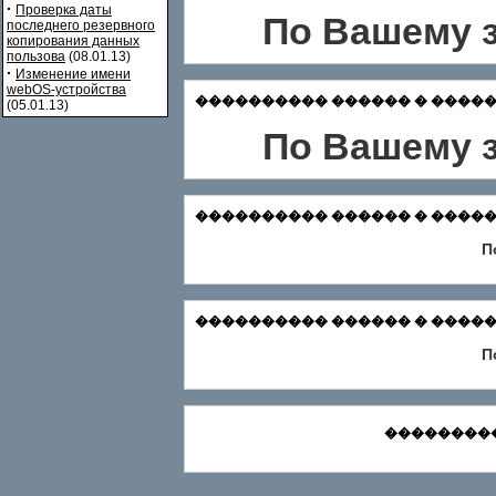
·
Проверка даты
По Вашему з
последнего резервного
копирования данных
пользова
(08.01.13)
·
Изменение имени
webOS-устройства
���������� ������ � ������� Зар
(05.01.13)
По Вашему з
���������� ������ � ������� Ф
П
���������� ������ � ������
П
���������