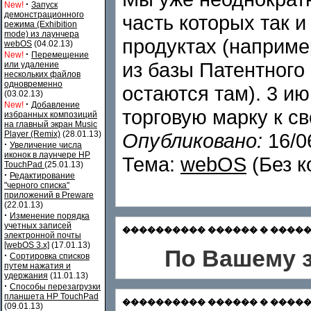
·
New!
Запуск
демонстрационного
часть которых так 
режима (Exhibition
mode) из лаунчера
продуктах (наприм
webOS
(04.02.13)
·
New!
Перемещение
из базы Патентного
или удаление
нескольких файлов
одновременно
остаются там). 3 и
(03.02.13)
·
New!
Добавление
торговую марку к св
избранных композиций
на главный экран Music
Player (Remix)
(28.01.13)
Опубликовано:
16/0
·
Увеличение числа
иконок в лаунчере HP
Тема:
webOS
(Без к
TouchPad
(25.01.13)
·
Редактирование
"черного списка"
приложений в Preware
(22.01.13)
·
Изменение порядка
учетных записей
���������� ������ � ������� С
электронной почты
[webOS 3.x]
(17.01.13)
По Вашему з
·
Сортировка списков
путем нажатия и
удержания
(11.01.13)
·
Способы перезагрузки
планшета HP TouchPad
���������� ������ � �������
(09.01.13)