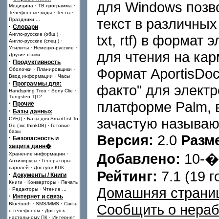
для Windows позв
·
·
Медицина
ТВ-программа
·
·
Телефонные коды
Тесты
текст в различных 
Праздники
...
·
Словари
·
Англо-русские (общ.)
txt, rtf) в формат
·
Англо-русские (спец.)
·
·
Утилиты
Немецко-русские
для чтения на ка
Другие языки
...
·
Продуктивность
·
·
Формат AportisDo
Оболочки
Планировщики
·
Ввод информации
Часы
·
Программы для:
факто" для электр
·
·
Handspring Treo
Sony Clie
Tungsten T|T2
платформе Palm, в
·
Прочие
·
Базы данных
·
зачастую называ
СУБД
Базы для SmartList To
·
Go (экс thinkDB)
Готовые
базы
Версия:
2.0
Разм
·
Безопасность и
защита данн�
·
Добавлено:
10-
Хранение информации
·
Антивирусы
Генераторы
·
паролей
Доступ к КПК
Рейтинг:
7.1 (19 г
·
Документы / Книги
·
·
Книги
Конверторы
Печать
Домашняя страни
·
·
Редакторы
Чтение
...
·
Интернет и связь
·
·
Bluetooth
SMS/MMS
Связь
Сообщить о нера
·
с телефоном
Доступ к
·
настольному ПК
Интернет