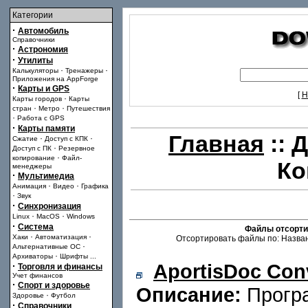
Категории
·
Автомобиль
Справочники
·
Астрономия
·
Утилиты
·
·
Калькуляторы
Тренажеры
Приложения на AppForge
·
Карты и GPS
[
Н
·
Карты городов
Карты
·
·
стран
Метро
Путешествия
·
Работа с GPS
·
Карты памяти
Главная
::
Д
·
·
Сжатие
Доступ с КПК
·
Доступ с ПК
Резервное
·
копирование
Файл-
Ко
менеджеры
·
Мультимедиа
·
·
Анимация
Видео
Графика
·
Звук
·
Синхронизация
·
·
Linux
MacOS
Windows
·
Система
Файлы отсорти
·
·
Хаки
Автоматизация
Отсортировать файлы по: Назван
·
Альтернативные ОС
·
Архиваторы
Шрифты
...
AportisDoc Con
·
Торговля и финансы
Учет финансов
·
Спорт и здоровье
Описание:
Програ
·
Здоровье
Футбол
·
Справочники