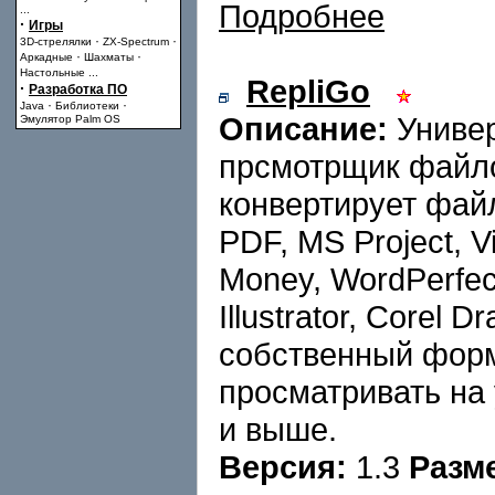
Подробнее
...
·
Игры
·
·
3D-стрелялки
ZX-Spectrum
·
·
Аркадные
Шахматы
Настольные
...
RepliGo
·
Разработка ПО
·
·
Java
Библиотеки
Описание:
Универ
Эмулятор Palm OS
прсмотрщик файло
конвертирует файл
PDF, MS Project, V
Money, WordPerfect
Illustrator, Corel
собственный форм
просматривать на 
и выше.
Версия:
1.3
Разм