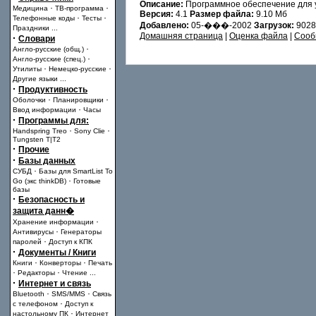
Описание:
Программное обеспечение для 
·
·
Медицина
ТВ-программа
Версия:
4.1
Размер файла:
9.10 Мб
·
·
Телефонные коды
Тесты
Добавлено:
05-���-2002
Загрузок:
902
Праздники
...
Домашняя страница
|
Оценка файла
|
Сооб
·
Словари
·
Англо-русские (общ.)
·
Англо-русские (спец.)
·
·
Утилиты
Немецко-русские
Другие языки
...
·
Продуктивность
·
·
Оболочки
Планировщики
·
Ввод информации
Часы
·
Программы для:
·
·
Handspring Treo
Sony Clie
Tungsten T|T2
·
Прочие
·
Базы данных
·
СУБД
Базы для SmartList To
·
Go (экс thinkDB)
Готовые
базы
·
Безопасность и
защита данн�
·
Хранение информации
·
Антивирусы
Генераторы
·
паролей
Доступ к КПК
·
Документы / Книги
·
·
Книги
Конверторы
Печать
·
·
Редакторы
Чтение
...
·
Интернет и связь
·
·
Bluetooth
SMS/MMS
Связь
·
с телефоном
Доступ к
·
настольному ПК
Интернет