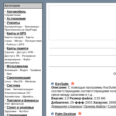
Категории
·
Автомобиль
Справочники
·
Астрономия
·
Утилиты
·
·
Калькуляторы
Тренажеры
Приложения на AppForge
·
Карты и GPS
·
Карты городов
Карты
·
·
стран
Метро
Путешествия
·
Работа с GPS
·
Карты памяти
·
·
Сжатие
Доступ с КПК
·
Доступ с ПК
Резервное
·
копирование
Файл-
менеджеры
·
Мультимедиа
·
·
Анимация
Видео
Графика
·
О
Звук
·
Синхронизация
·
·
Linux
MacOS
Windows
KeySuite
·
Система
Описание:
С помощью программы KeySuite р
·
·
Хаки
Автоматизация
соответствующими соответствующими полями
·
Альтернативные ОС
связи между записями и т.д..
·
Архиваторы
Шрифты
...
Версия:
2.0
Размер файла:
3.55 Мб
·
Торговля и финансы
Добавлено:
29-���-2003
Загрузок:
286
Учет финансов
Домашняя страница
|
Оценка файла
|
Сооб
·
Спорт и здоровье
·
Здоровье
Футбол
Palm Desktop
·
Справочники