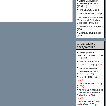
·
Система русской
локализации Piloc
(1099 p.)
·
RifleSLUGS (310 p.)
·
AnotherBottle (150 p.)
·
Коллекция пасьянсов
''One for all Solitaires
Collection'' (450 p.)
·
Шашки (Hot Checkers)
(150 p.)
·
Составь ряд (Lines)
(125 p.)
Специальное
предложение
·
Англо-руский
словарь СловоЕд - 288
p. (
-20%
)
·
RifleSLUGs II: The
Invasion - 360 p. (
-20%
)
·
Система русской
локализации Piloc -
879.2 p. (
-20%
)
·
RifleSLUGS - 248 p.
(
-20%
)
·
AnotherBottle - 120 p.
(
-20%
)
·
Коллекция пасьянсов
''One for all Solitaires
Collection'' - 360 p.
(
-20%
)
·
RifleSLUGs-W: Wild
Web Wars - 360 p.