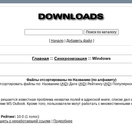
[
Начало
|
Добавить файл
]
Главная
::
Синхронизация
:: Windows
Файлы отсортированы по Названию (по алфавиту)
тсортировать файлы по: Названию (
A
\
D
) Дате (
A
\
D
) Рейтингу (
A
\
D
) Популярнос
ешается известная проблема нехватки полей в адресной книге, списке дел 
 MS Outlook. Кроме того, пользователи могут работать с множественными к
8
Рейтинг:
10.0 (1 голос)
щить о неработающей ссылке
|
Подробнее