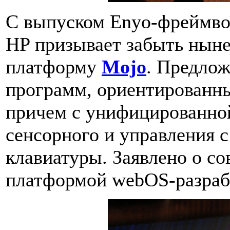
С выпуском Enyo-фреймвор
HP призывает забыть ны
платформу
Mojo
. Предлож
программ, ориентированн
причем с унифицированно
сенсорного и управления 
клавиатуры. Заявлено о с
платформой webOS-разраб