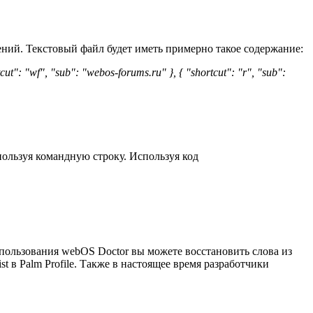
ний. Текстовый файл будет иметь примерно такое содержание:
hortcut": "wf", "sub": "webos-forums.ru" }, { "shortcut": "r", "sub":
пользуя командную строку. Используя код
пользования webOS Doctor вы можете восстановить слова из
t в Palm Profile. Также в настоящее время разработчики