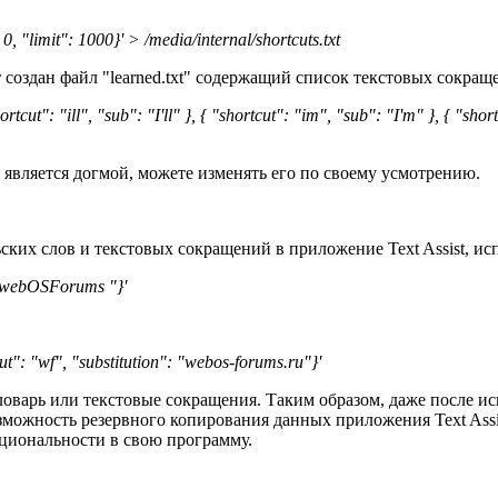
, "limit": 1000}' > /media/internal/shortcuts.txt
оздан файл "learned.txt" содержащий список текстовых сокраще
shortcut": "ill", "sub": "I'll" }, { "shortcut": "im", "sub": "I'm" }, { "s
не является догмой, можете изменять его по своему усмотрению.
ьских слов и текстовых сокращений в приложение Text Assist, ис
 "webOSForums "}'
": "wf", "substitution": "webos-forums.ru"}'
оварь или текстовые сокращения. Таким образом, даже после ис
возможность резервного копирования данных приложения Text Assis
кциональности в свою программу.