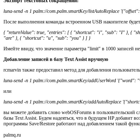
Экспорт текстовых сокращений:
luna-send -n 1 palm://com.palm.smartKey/listAutoReplace '{"offset": 0
После выполнения команды встроенном USB накопителе будет с
{ "returnValue": true, "entries": [ { "shortcut": "i", "sub": "I" }, { "
"are" }, { "shortcut": "u", "sub": "you" } ] }
Имейте ввиду, что значение параметра "limit" в 1000 записей 
Добавление записей в базу Text Assist вручную
rcmarvin также предоставил метод для добавления пользовател
luna-send -n 1 palm://com.palm.smartKey/addUserWord '{"word":
или
luna-send -n 1 palm://com.palm.smartKey/addAutoReplace '{"shortcut
вы можете добавить слово webOSForums в пользовательский сл
базы Text Assist. Будем надеяться, что в будущем HP добавит 
программы Save/Restore работают над добавлением такой фун
palmq.ru