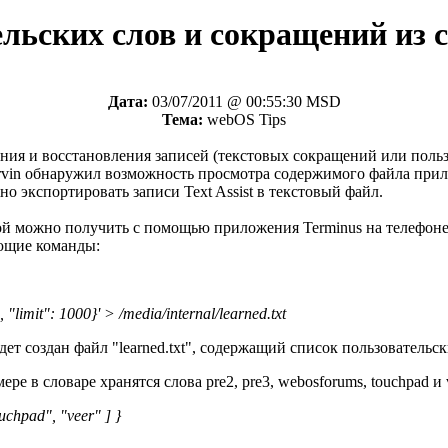
ельских слов и сокращений из 
Дата:
03/07/2011 @ 00:55:30 MSD
Тема:
webOS Tips
нения и восстановления записей (текстовых сокращений или пол
rcmarvin обнаружил возможность просмотра содержимого файла п
 экспортировать записи Text Assist в текстовый файл.
орой можно получить с помощью приложения Terminus на телефон
ующие команды:
 "limit": 1000}' > /media/internal/learned.txt
 создан файл "learned.txt", содержащий список пользовательск
е в словаре хранятся слова pre2, pre3, webosforums, touchpad и v
uchpad", "veer" ] }