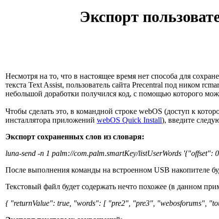
Экспорт пользоват
Несмотря на то, что в настоящее время нет способа для сохра
текста
Text Assist
, пользователь сайта Precentral под ником 
небольшой доработки получился код, с помощью которого можно
Чтобы сделать это, в командной строке webOS (доступ к кот
инсталлятора приложений
webOS Quick Install
), введите след
Экспорт сохраненных слов из словаря:
luna-send -n 1 palm://com.palm.smartKey/listUserWords '{"offset": 0,
После выполнения команды на встроенном USB накопителе будет
Текстовый файл будет содержать нечто похожее (в данном пример
{ "returnValue": true, "words": [ "pre2", "pre3", "webosforums", "to