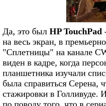
Да, это был
HP TouchPad
на весь экран, в премьерн
"Сплетницы" на канале CW
виден в кадре, когда пер
планшетника изучали спис
была справиться Серена, ч
стажировки в Голливуде. 
по поводу того, что в сер