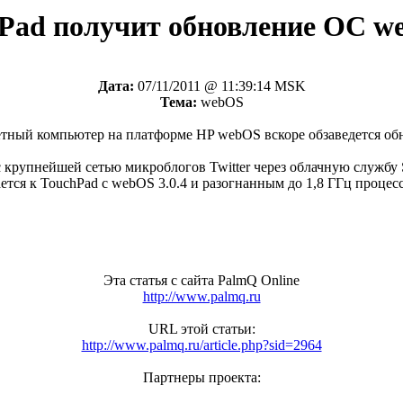
Pad получит обновление ОС we
Дата:
07/11/2011 @ 11:39:14 MSK
Тема:
webOS
тный компьютер на платформе HP webOS вскоре обзаведется об
крупнейшей сетью микроблогов Twitter через облачную службу S
ется к TouchPad с webOS 3.0.4 и разогнанным до 1,8 ГГц процес
Эта статья с сайта PalmQ Online
http://www.palmq.ru
URL этой статьи:
http://www.palmq.ru/article.php?sid=2964
Партнеры проекта: