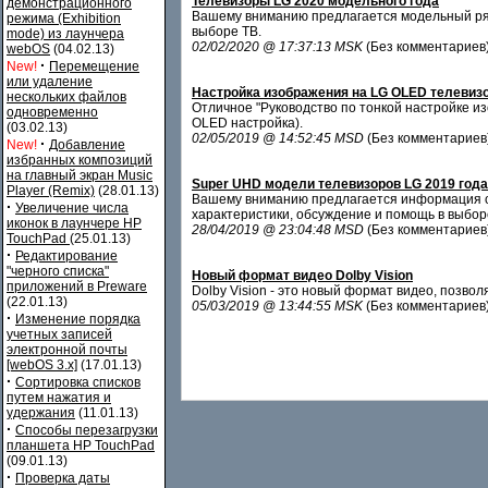
Телевизоры LG 2020 модельного года
демонстрационного
Вашему вниманию предлагается модельный ряд
режима (Exhibition
выборе ТВ.
mode) из лаунчера
02/02/2020 @ 17:37:13 MSK
(Без комментариев
webOS
(04.02.13)
·
New!
Перемещение
или удаление
Настройка изображения на LG OLED телевиз
нескольких файлов
Отличное "Руководство по тонкой настройке и
одновременно
OLED настройка).
(03.02.13)
02/05/2019 @ 14:52:45 MSD
(Без комментариев
·
New!
Добавление
избранных композиций
на главный экран Music
Super UHD модели телевизоров LG 2019 года 
Player (Remix)
(28.01.13)
Вашему вниманию предлагается информация о 
·
Увеличение числа
характеристики, обсуждение и помощь в выбор
иконок в лаунчере HP
28/04/2019 @ 23:04:48 MSD
(Без комментариев
TouchPad
(25.01.13)
·
Редактирование
"черного списка"
Новый формат видео Dolby Vision
приложений в Preware
Dolby Vision - это новый формат видео, позво
(22.01.13)
05/03/2019 @ 13:44:55 MSK
(Без комментариев
·
Изменение порядка
учетных записей
электронной почты
[webOS 3.x]
(17.01.13)
·
Сортировка списков
путем нажатия и
удержания
(11.01.13)
·
Способы перезагрузки
планшета HP TouchPad
(09.01.13)
·
Проверка даты