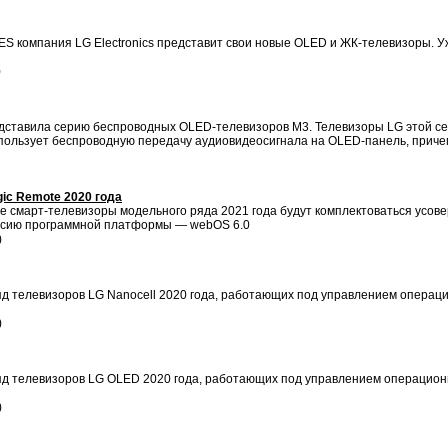
CES компания LG Electronics представит свои новые OLED и ЖК-телевизоры. 
)
дставила серию беспроводных OLED-телевизоров M3. Телевизоры LG этой сер
пользует беспроводную передачу аудиовидеосигнала на OLED-панель, причем 
ic Remote 2020 года
вые смарт-телевизоры модельного ряда 2021 года будут комплектоваться усо
рсию программной платформы — webOS 6.0
)
 телевизоров LG Nanocell 2020 года, работающих под управлением операци
)
 телевизоров LG OLED 2020 года, работающих под управлением операционн
)