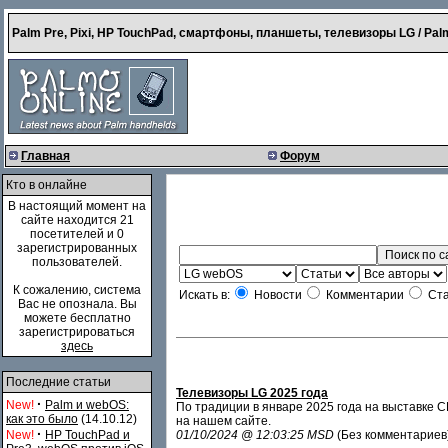
Palm Pre, Pixi, HP TouchPad, смартфоны, планшеты, телевизоры LG / Palm
Главная
Форум
Кто в онлайне
В настоящий момент на
сайте находится 21
посетителей и 0
зарегистрированных
пользователей.
К сожалению, система
Искать в:
Новости
Комментарии
Ста
Вас не опознала. Вы
можете бесплатно
зарегистрироваться
здесь
Последние статьи
Телевизоры LG 2025 года
·
New!
Palm и webOS:
По традиции в январе 2025 года на выставке 
как это было
(14.10.12)
на нашем сайте.
·
New!
HP TouchPad и
01/10/2024 @ 12:03:25 MSD
(Без комментариев