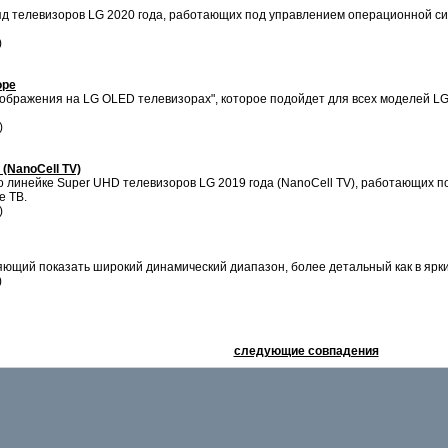
 телевизоров LG 2020 года, работающих под управлением операционной си
)
оре
зображения на LG OLED телевизорах", которое подойдет для всех моделей L
)
(NanoCell TV)
линейке Super UHD телевизоров LG 2019 года (NanoCell TV), работающих 
е ТВ.
)
ляющий показать широкий динамический диапазон, более детальный как в ярк
)
следующие совпадения