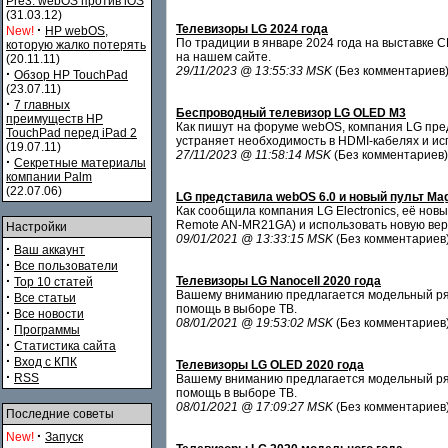
Pre3. webOS против iOS
(31.03.12)
·
Телевизоры LG 2024 года
New!
HP webOS,
По традиции в январе 2024 года на выставке 
которую жалко потерять
на нашем сайте.
(20.11.11)
29/11/2023 @ 13:55:33 MSK
(Без комментариев
·
Обзор HP TouchPad
(23.07.11)
·
7 главных
Беспроводный телевизор LG OLED M3
преимуществ HP
Как пишут на форуме webOS, компания LG пре
TouchPad перед iPad 2
устраняет необходимость в HDMI-кабелях и ис
(19.07.11)
27/11/2023 @ 11:58:14 MSK
(Без комментариев)
·
Секретные материалы
компании Palm
(22.07.06)
LG представила webOS 6.0 и новый пульт Mag
Как сообщила компания LG Electronics, её но
Remote AN-MR21GA) и использовать новую ве
Настройки
09/01/2021 @ 13:33:15 MSK
(Без комментариев
·
Ваш аккаунт
·
Все пользователи
·
Телевизоры LG Nanocell 2020 года
Top 10 статей
Вашему вниманию предлагается модельный ряд
·
Все статьи
помощь в выборе ТВ.
·
Все новости
08/01/2021 @ 19:53:02 MSK
(Без комментариев
·
Программы
·
Статистика сайта
·
Вход с КПК
Телевизоры LG OLED 2020 года
·
RSS
Вашему вниманию предлагается модельный ряд
помощь в выборе ТВ.
08/01/2021 @ 17:09:27 MSK
(Без комментариев
Последние советы
·
New!
Запуск