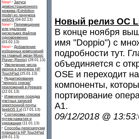
·
New!
Запуск
демонстрационного
режима (Exhibition
mode) из лаунчера
Новый релиз ОС Lu
webOS
(04.02.13)
·
New!
Перемещение
или удаление
В конце ноября вы
нескольких файлов
одновременно
имя "Doppio") с мн
(03.02.13)
·
New!
Добавление
подробности тут. Г
избранных композиций
на главный экран Music
Player (Remix)
(28.01.13)
объединяется с отк
·
Увеличение числа
иконок в лаунчере HP
OSE и переходит н
TouchPad
(25.01.13)
·
Редактирование
компоненты, которы
"черного списка"
приложений в Preware
(22.01.13)
портирование опер
·
Изменение порядка
учетных записей
A1.
электронной почты
[webOS 3.x]
(17.01.13)
09/12/2018 @ 13:53
·
Сортировка списков
путем нажатия и
удержания
(11.01.13)
·
Способы перезагрузки
планшета HP TouchPad
(09.01.13)