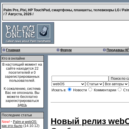
Palm Pre, Pixi, HP TouchPad, смартфоны, планшеты, телевизоры LG / Pal
/
7 Августа, 2026
/
Главная
Форум
Продавцы К
Кто в онлайне
В настоящий момент на
сайте находится 22
посетителей и 0
зарегистрированных
пользователей.
К сожалению, система
Искать в:
Новости
Комментарии
Ста
Вас не опознала. Вы
можете бесплатно
зарегистрироваться
здесь
Последние статьи
Новый релиз webOS
·
New!
Palm и webOS:
как это было
(14.10.12)