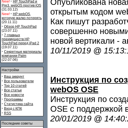
Опубликована нова
·
New!
HP TouchPad и
Pre3. webOS против iOS
открытым кодом web
(31.03.12)
·
New!
HP webOS,
которую жалко потерять
Как пишут разработч
(20.11.11)
·
Обзор HP TouchPad
совершенно новыми 
(23.07.11)
·
7 главных
новой вертикали - 
преимуществ HP
TouchPad перед iPad 2
(19.07.11)
10/11/2019 @ 15:13
·
Секретные материалы
компании Palm
(22.07.06)
Настройки
·
Ваш аккаунт
Инструкция по со
·
Все пользователи
·
Top 10 статей
webOS OSE
·
Все статьи
·
Все новости
Инструкция по соз
·
Программы
·
Статистика сайта
OSE с поддержкой в
·
Вход с КПК
·
RSS
20/01/2019 @ 14:40
Последние советы