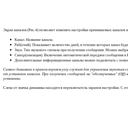
Экран каналов (Рис.4) позволяет изменять настройки принимаемых каналов и 
Канал. Название канала;
Раб(очий). Показывает количество дней, в течение которых канал буде
Звук. Тип звукового сигнала при получении сообщения. Можно выбрат
Синхр(онизация). Включение автоматической передачи сообщения в К
Дополнительные информационные каналы можно подключать с помощью
Символ динамика в правом верхнем углу служит для управления звуковым с
от установок каналов. При получении сообщений на "обеззвученные" (Off
установки.
Слева от значка динамика находится переключатель экранов настройки. С е