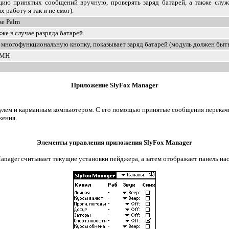
ию принятых сообщений вручную, проверять заряд батарей, а также служ
работу я так и не смог).
ве Palm
же в случае разряда батарей
 многофункциональную кнопку, показывает заряд батарей (модуль должен быть
NiMH
Приложение SlyFox Manager
лем и карманным компьютером. С его помощью принятые сообщения перекачив
жения.
Элементы управления приложения SlyFox Manager
nager считывает текущие установки пейджера, а затем отображает панель на