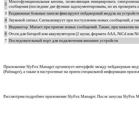
Многофункциональная кнопка, позволяющая инициировать синхронизац
2
сообщения (последние две функии задокументированы, но их проверить их 
3
Раздвижные боковые панели фиксируют пейджерный модуль на устройст
4
Звуковой сигнал. Сигнализирует при поступлении новых сообщений, а так
5
Индикатор. Мигает при приеме новых сообщений. Также, при нажатии на
6
Отсек для батарей или аккумуляторов (2 шуки, формата AAA, NiCd или 
7
Последовательный порт для подключения внешних устройств
Приложение SlyFox Manager организует интерфейс между пейджерным моду
(Palmager), а также в настроенные на прием специальной информации прило
Рассмотрим подробнее приложение SlyFox Manager. После запуска SlyFox Ma