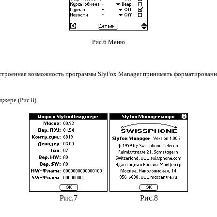
Рис.6 Меню
троенная возможность программы SlyFox Manager принимать форматированные
жере (Рис.8)
Рис.7
Рис.8