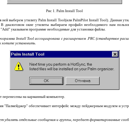
Рис 1. Palm Install Tool
 выберем утилиту Palm Install Tool(или PalmPilot Install Tool). Данная ут
 В диалоговом окне утилиты выбираем профайл необходимого нам пользов
и "Add" указываем программе необходимые для установки файлы.
ограмма Install Tool ассоциирована с расширением .PRC (стандартное рас
ы хотите установить.
т перенесены на карманный компьютер.
ия "Палмейджер" обеспечивает интерфейс между пейджерным модулем и устро
ет удалять отдельные сообщения и группы, передает форматированные сооб