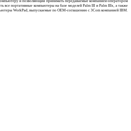
му компьютеру и позволяющий принимать передаваемые компанией-оператором
 все портативные компьютеры на базе моделей Palm III и Palm IIIx, а также
компьютеры WorkPad, выпускаемые по OEM-соглашению c 3Com компанией IBM.