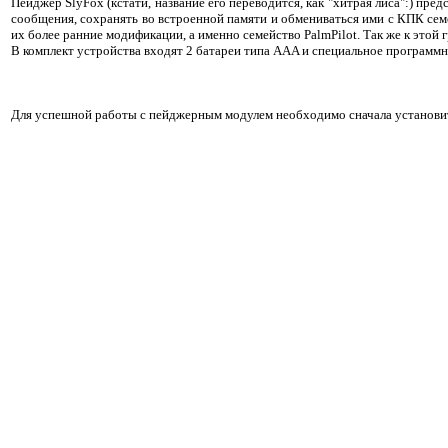
Пейджер SlyFox (кстати, название его переводится, как "хитрая лиса":) 
сообщения, сохранять во встроенной памяти и обмениваться ими с КПК семей
их более ранние модификации, а именно семейство PalmPilot. Так же к эт
В комплект устройства входят 2 батареи типа AAA и специальное программ
Для успешной работы с пейджерным модулем необходимо сначала установи