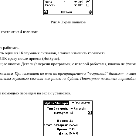
Рис.4 Экран каналов
состоит из 4 колонок:
т работать.
ь один из 16 звуковых сигналов, а также изменить громкость.
ПК сразу после приема (HotSync).
 кнопки Детали (в версии программы, с которой работал я, кнопка не функц
игналом. При нажатии на него он превращается в "негромкий" динамик - в эт
) каналы звукового сигнала все равно не будет. Повторное нажатие перев
го помощью перейдем на экран установок.