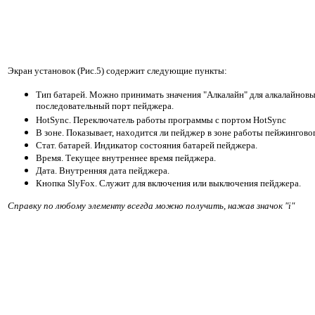
Экран установок (Рис.5) содержит следующие пункты:
Тип батарей. Можно принимать значения "Алкалайн" для алкалайновых
последовательный порт пейджера.
HotSync. Переключатель работы программы с портом HotSync
В зоне. Показывает, находится ли пейджер в зоне работы пейжингово
Стат. батарей. Индикатор состояния батарей пейджера.
Время. Текущее внутреннее время пейджера.
Дата. Внутренняя дата пейджера.
Кнопка SlyFox. Служит для включения или выключения пейджера.
Справку по любому элементу всегда можно получить, нажав значок "i"