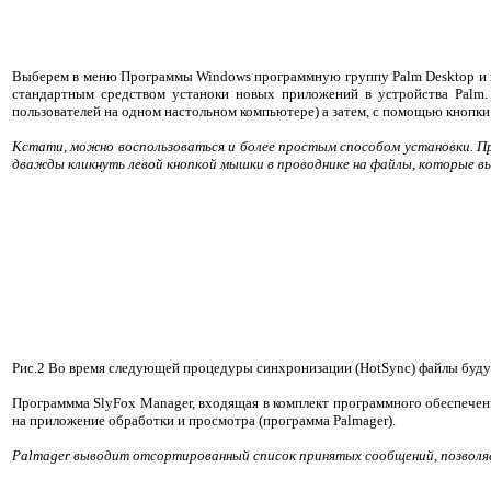
Выберем в меню Программы Windows программную группу Palm Desktop и в ней
стандартным средством устаноки новых приложений в устройства Palm.
пользователей на одном настольном компьютере) а затем, с помощью кнопк
Кстати, можно воспользоваться и более простым способом установки. Пр
дважды кликнуть левой кнопкой мышки в проводнике на файлы, которые в
Рис.2 Во время следующей процедуры синхронизации (HotSync) файлы буду
Программма SlyFox Manager, входящая в комплект программного обеспечен
на приложение обработки и просмотра (программа Palmager).
Palmager выводит отсортированный список принятых сообщений, позволя