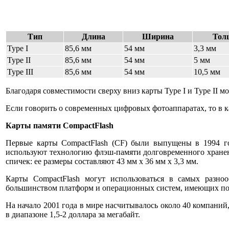
Тип
Длина
Ширина
Тол
Type I
85,6 мм
54 мм
3,3 мм
Type II
85,6 мм
54 мм
5 мм
Type III
85,6 мм
54 мм
10,5 мм
Благодаря совместимости сверху вниз карты Type I и Type II м
Если говорить о современных цифровых фотоаппаратах, то в ка
Карты памяти CompactFlash
Первые карты CompactFlash (CF) были выпущены в 1994 го
используют технологию флэш-памяти долговременного хранени
спичек: ее размеры составляют 43 мм х 36 мм х 3,3 мм.
Карты CompactFlash могут использоваться в самых разно
большинством платформ и операционных систем, имеющих п
На начало 2001 года в мире насчитывалось около 40 компаний,
в диапазоне 1,5-2 доллара за мегабайт.