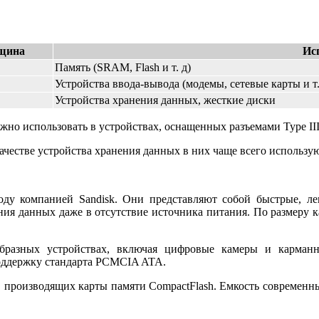
щина
Ис
Память (SRAM, Flash и т. д)
Устройства ввода-вывода (модемы, сетевые карты и т.
Устройства хранения данных, жесткие диски
ожно использовать в устройствах, оснащенных разъемами Type III
честве устройства хранения данных в них чаще всего используютс
ду компанией Sandisk. Они представляют собой быстрые, лег
я данных даже в отсутствие источника питания. По размеру к
образных устройствах, включая цифровые камеры и карманн
оддержку стандарта PCMCIA ATA.
 производящих карты памяти CompactFlash. Емкость современных