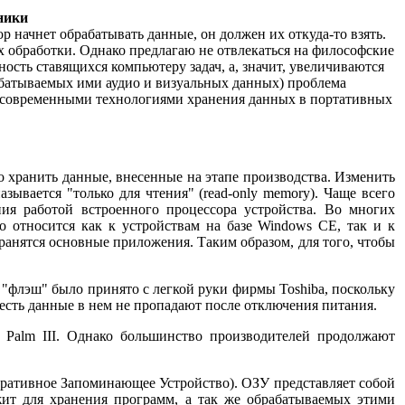
ники
р начнет обрабатывать данные, он должен их откуда-то взять.
х обработки. Однако предлагаю не отвлекаться на философские
ость ставящихся компьютеру задач, а, значит, увеличиваются
абатываемых ими аудио и визуальных данных) проблема
с современными технологиями хранения данных в портативных
хранить данные, внесенные на этапе производства. Изменить
вается "только для чтения" (read-only memory). Чаще всего
ия работой встроенного процессора устройства. Во многих
 относится как к устройствам на базе Windows CE, так и к
 хранятся основные приложения. Таким образом, для того, чтобы
"флэш" было принято с легкой руки фирмы Toshiba, поскольку
 есть данные в нем не пропадают после отключения питания.
 Palm III. Однако большинство производителей продолжают
ративное Запоминающее Устройство). ОЗУ представляет собой
жит для хранения программ, а так же обрабатываемых этими