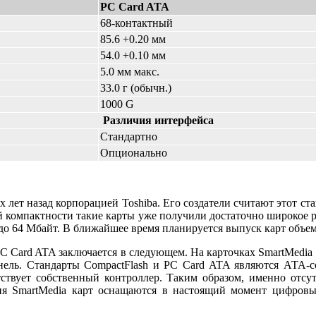
PC Card ATA
68-контактный
85.6 +0.20 мм
54.0 +0.10 мм
5.0 мм макс.
33.0 г (обычн.)
1000 G
Различия интерфейса
Стандартно
Опционально
 лет назад корпорацией Toshiba. Его создатели считают этот с
ей компактности такие карты уже получили достаточно широкое 
2 до 64 Мбайт. В ближайшее время планируется выпуск карт объе
PC Card ATA заключается в следующем. На карточках SmartMedi
анель. Стандарты CompactFlash и PC Card ATA являются АТА-
тствует собственный контроллер. Таким образом, именно отсу
ния SmartMedia карт оснащаются в настоящий момент цифров