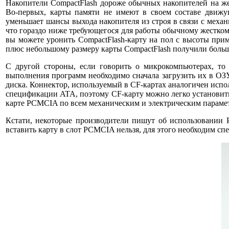
Накопители CompactFlash дороже обычных накопителей на же
Во-первых, карты памяти не имеют в своем составе движущ
уменьшает шансы выхода накопителя из строя в связи с механ
что гораздо ниже требующегося для работы обычному жесткому 
вы можете уронить CompactFlash-карту на пол с высоты прим
плюс небольшому размеру карты CompactFlash получили больш
С другой стороны, если говорить о микрокомпьютерах, то 
выполнения программ необходимо сначала загрузить их в ОЗУ
диска. Коннектор, используемый в CF-картах аналогичен испо
спецификации ATA, поэтому CF-карту можно легко установить
карте PCMCIA по всем механическим и электрическим параме
Кстати, некоторые производители пишут об использовании P
вставить карту в слот PCMCIA нельзя, для этого необходим сп