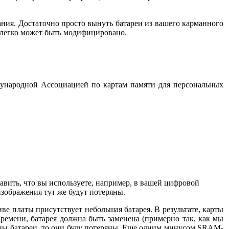
ания. Достаточно просто вынуть батареи из вашего карманного
е легко может быть модифицировано.
дународной Ассоциацией по картам памяти для персональных
авить, что вы используете, например, в вашей цифровой
изображения тут же будут потеряны.
е платы присутствует небольшая батарея. В результате, карты
ремени, батарея должна быть заменена (примерно так, как мы
мены батареи, то они буду потеряны. Еще одним минусом SRAM-