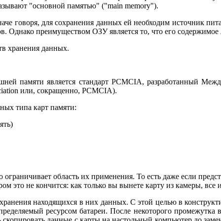
зывают "основной памятью" ("main memory").
аче говоря, для сохранения данных ей необходим источник пит
ов. Однако преимуществом ОЗУ является то, что его содержимо
тв хранения данных.
ешней памяти является стандарт PCMCIA, разработанный Меж
ociation или, сокращенно, PCMCIA).
ных типа карт памяти:
ять)
ограничивает область их применения. То есть даже если предст
 это не кончится: как только вы вынете карту из камеры, все 
анения находящихся в них данных. С этой целью в конструктив
ределяемый ресурсом батареи. После некоторого промежутка в
ть скопировать данные с карты на настольный компьютер до за