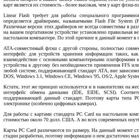
карт является их стоимость - более высокая, чем у карт флэш-п
Linear Flash требует для работы специального программно
определяется драйверами, называемыми Flash File System (
Различные версии этих драйверов не всегда совместимы в раз
на вашем портативном устройстве установлено правильная вер
настольном компьютере. По этой причине в данный момент в п
ATA-совместимый флэш с другой стороны, полностью совм
интерфейс для устройств хранения информации таких, ка
взаимодействие с основными компьютерными платформами и 
устройства к другому без необходимости применения FFS или
любой системе, поддерживающей стандарт ATA, вне зависимо
DOS, Windows 3.1, Windows CE, Windows '95, OS/2, Apple Syst
Кстати, этот же принцип используется и в накопителях на ж
интерфейс обмена данными (IDE, EIDE, SCSI). Соответ
поддерживающей данный стандарт. Поэтому карты типа PC
электронике (особенно цифровых камерах).
Для работы с картами стандарта PC Card на настольном комп
стоимостью около 70 долл. США. А во всех современных ноутб
Карты PC Card различаются по размеру. На данный момент ст
стадии разработки, поэтому информации о нем достаточно мал