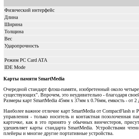
Физический интерфейс
Длина
Ширина
Толщина
Вес
Ударопрочность
Режим PC Card ATA
IDE Mode
Карты памяти SmartMedia
Очередной стандарт флэш-памяти, изобретенный около четырех
существующих". Впрочем, это неудивительно - благодаря сво
Размеры карт SmartMedia 45мм x 37мм x 0.76мм, емкость - от 
Наиболее важное отличие карт SmartMedia от CompactFlash и 
управления - только носитель и контактная позолоченная п
карточке, как в это принято у обычных винчестеров, прису
удешевляет карты стандарта SmartMedia. Устройствами чте
плейеры и многие другие портативные устройства.