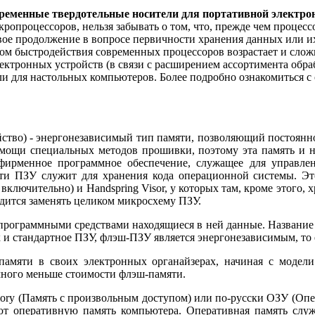
ременные твердотельные носители для портативной электро
опроцессоров, нельзя забывать о том, что, прежде чем процессо
свое продолжение в вопросе первичности хранения данных или и
ом быстродействия современных процессоров возрастает и сложн
лектронных устройств (в связи с расширением ассортимента обр
ли для настольных компьютеров. Более подробно ознакомиться 
тво) - энергонезависимый тип памяти, позволяющий постоянно 
щи специальных методов прошивки, поэтому эта память и назы
 фирменное программное обеспечение, служащее для управлен
и ПЗУ служит для хранения кода операционной системы. Это
включительно) и Handspring Visor, у которых там, кроме этого,
дится заменять целиком микросхему ПЗУ.
программными средствами находящиеся в ней данные. Название 
ак и стандартное ПЗУ, флэш-ПЗУ является энергонезависимым, то
амяти в своих электронных органайзерах, начиная с модели
много меньше стоимости флэш-памяти.
ory (Память с произвольным доступом) или по-русски ОЗУ (Опе
ют оперативную память компьютера. Оперативная память слу