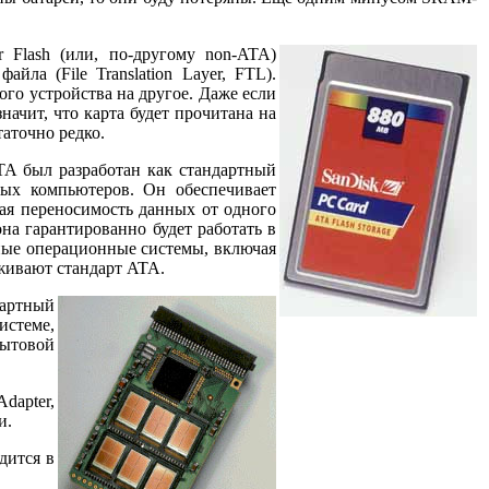
r Flash (или, по-другому non-ATA)
ла (File Translation Layer, FTL).
ого устройства на другое. Даже если
ачит, что карта будет прочитана на
аточно редко.
A был разработан как стандартный
ых компьютеров. Он обеспечивает
ая переносимость данных от одного
на гарантированно будет работать в
ные операционные системы, включая
рживают стандарт ATA.
дартный
стеме,
бытовой
dapter,
и.
дится в