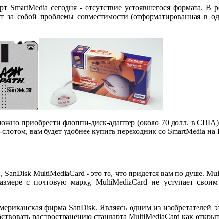
т SmartMedia сегодня - отсутствие устоявшегося формата. В р
ет за собой проблемы совместимости (отформатированная в од
 можно приобрести флоппи-диск-адаптер (около 70 долл. в США
-слотом, вам будет удобнее купить переходник со SmartMedia на 
SanDisk MultiMediaCard - это то, что придется вам по душе. Mul
азмере с почтовую марку, MultiMediaCard не уступает своим
мериканская фирма SanDisk. Являясь одним из изобретателей э
обствовать распространению стандарта MultiMediaCard как откр