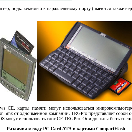
тер, подключаемый к параллельному порту (имеются также верси
dows CE, карты памяти могут использоваться микрокомпью
on 5mx от одноименной компании. TRGPro представляет собой о
mOS могут использовать слот CF TRGPro. Они должны быть спе
Различия между PC Card ATA и картами CompactFlash