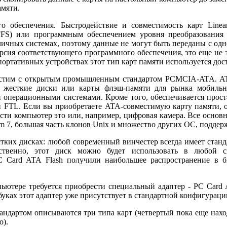
амяти.
го обеспечения. Быстродействие и совместимость карт Linea
FFS) или программным обеспечением уровня преобразования фай
личных системах, поэтому данные не могут быть переданы с одн
сия соответствующего программного обеспечения, это еще не зн
ортативных устройствах этот тип карт памяти используется дост
естим с открытым промышленным стандартом PCMCIA-ATA. AT
к жесткие диски или карты флэш-памяти для рынка мобильн
операционными системами. Кроме того, обеспечивается прост
 FTL. Если вы приобретаете ATA-совместимую карту памяти, о
сти компьютер это или, например, цифровая камера. Все основ
em 7, большая часть клонов Unix и множество других ОС, подде
естких дисках: любой современный винчестер всегда имеет стан
ственно, этот диск можно будет использовать в любой си
 Card ATA Flash получили наибольшее распространение в 
ьютере требуется приобрести специальный адаптер - PC Card A
уках этот адаптер уже присутствует в стандартной конфигураци
андартом описываются три типа карт (четвертый пока еще нахо
о).