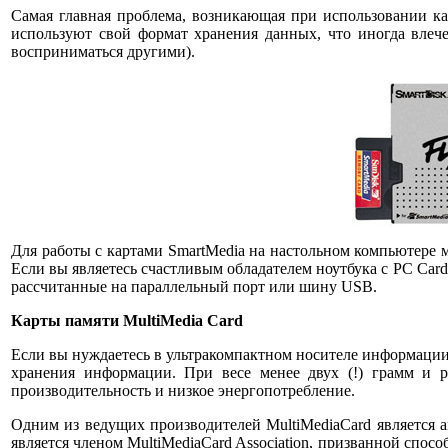
Самая главная проблема, возникающая при использовании кар
используют свой формат хранения данных, что иногда влеч
восприниматься другими).
Для работы с картами SmartMedia на настольном компьютере
Если вы являетесь счастливым обладателем ноутбука с PC Card
рассчитанные на параллельный порт или шину USB.
Карты памяти MultiMedia Card
Если вы нуждаетесь в ультракомпактном носителе информации, 
хранения информации. При весе менее двух (!) грамм и р
производительность и низкое энергопотребление.
Одним из ведущих производителей MultiMediaCard является а
является членом MultiMediaCard Association, призванной спос