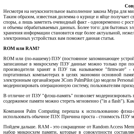
Сов
Несмотря на неукоснительное выполнение закона Мура для микр
Таким образом, известная дилемма о курице и яйце получает 
споры, а лишь заметить очевидный факт - одновременно с рост
и объемы обрабатываемых данных. Более того: для бытовых э
хранения информации становится еще более актуальной, неже
электронных устройствах вам поможет данная статья.
ROM или RAM?
ROM или (по-нашему) ПЗУ (постоянное запоминающее устройс
записанные в микросхему ПЗУ данные можно только при помо
производители хранят в ПЗУ так называемое "firmware" -
портативных компьютерах в целях экономии основной памят
электронным органайзерам 3Com PalmPilot (до модели Personal 
модернизировать операционную систему, пользователям прихо
В отличие от ПЗУ "флэш-память" позволяет модернизировать 
содержимое памяти можно стереть мгновенно ("in a flash"). К
Компания Palm Computing перешла к использованию флэш-п
использовать обычное ПЗУ. Причина проста - стоимость ПЗУ 
Пойдем дальше. RAM - это сокращение от Random Access Mem
набор микросхем памяти, которые в совокупности составля