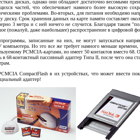
стких дисках, однако они обладают достаточно весомыми пре
ихся частей, что обеспечивает намного более высокую сохр
ическими проблемами. Во-вторых, для питания необходимо напря
диску. Срок хранения данных на карте памяти составляет около
ерно 3 метра и с ней ничего не случится. Благодаря таким "
ое (пожалуй, даже наибольшее) распространение в цифровой ф
программы, записанные на них, не могут запускаться напря
 компьютера. Но это все же требует намного меньше времени, 
льзуемому PCMCIA-картами, но имеет 50 контактов вместо 68. Од
 в 68-контактный пассивный адаптер Типа II, после чего она с
трам.
CMCIA CompactFlash в их устройствах, что может ввести пок
ециальный адаптер!