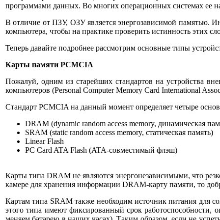
программами данных. Во многих операционных системах ее на
В отличие от ПЗУ, ОЗУ является энергозависимой памятью. Ин
компьютера, чтобы на практике проверить истинность этих сл
Теперь давайте подробнее рассмотрим основные типы устройс
Карты памяти PCMCIA
Пожалуй, одним из старейших стандартов на устройства вн
компьютеров (Personal Computer Memory Card International Ass
Стандарт PCMCIA на данный момент определяет четыре основ
DRAM (dynamic random access memory, динамическая пам
SRAM (static random access memory, статическая память)
Linear Flash
PC Card ATA Flash (ATA-совместимый флэш)
Карты типа DRAM не являются энергонезависимыми, что резко 
камере для хранения информации DRAM-карту памяти, то добром
Картам типа SRAM также необходим источник питания для сохр
этого типа имеют фиксированный срок работоспособности, оп
меняем батарею в наших часах). Таким образом, если не успе