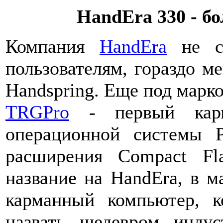
HandEra 330 - б
Компания
HandEra
не сл
пользователям, гораздо м
Handspring. Еще под марко
TRGPro
- первый карм
операционной системы 
расширения Compact Fl
название на HandEra, в м
карманный компьютер, к
назвать шедевром инду