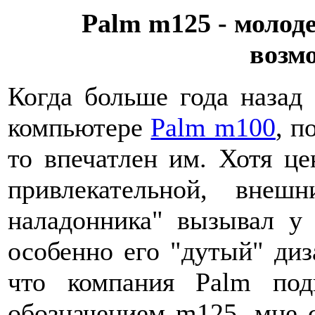
Palm m125 - моло
возм
Когда больше года назад
компьютере
Palm m100
, п
то впечатлен им. Хотя це
привлекательной, внеш
наладонника" вызывал у 
особенно его "дутый" диз
что компания Palm под
обозначением m125, мне с