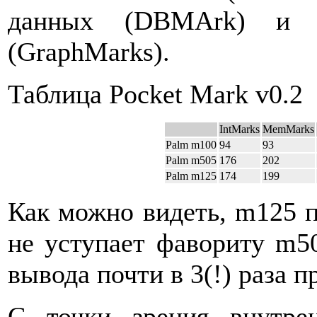
данных (DBMArk) и с
(GraphMarks).
Таблица Pocket Mark v0.2
IntMarks
MemMarks
Palm m100
94
93
Palm m505
176
202
Palm m125
174
199
Как можно видеть, m125 
не уступает фавориту m50
вывода почти в 3(!) раза п
С точки зрения внутре