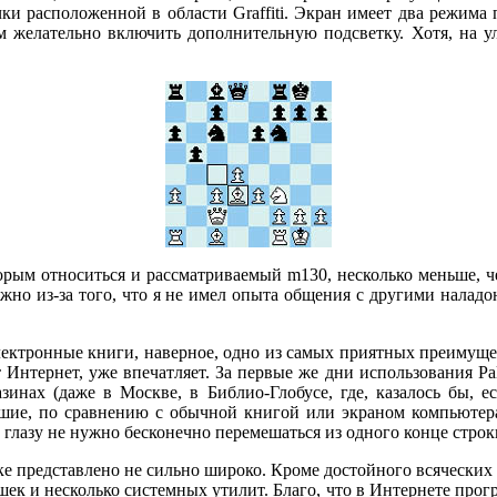
и расположенной в области Graffiti. Экран имеет два режима
 желательно включить дополнительную подсветку. Хотя, на у
орым относиться и рассматриваемый m130, несколько меньше, че
ожно из-за того, что я не имел опыта общения с другими налад
электронные книги, наверное, одно из самых приятных преимущ
 Интернет, уже впечатляет. За первые же дни использования Pa
инах (даже в Москве, в Библио-Глобусе, где, казалось бы, е
шие, по сравнению с обычной книгой или экраном компьютера,
то глазу не нужно бесконечно перемешаться из одного конце стро
ке представлено не сильно широко. Кроме достойного всяческих 
ушек и несколько системных утилит. Благо, что в Интернете прог