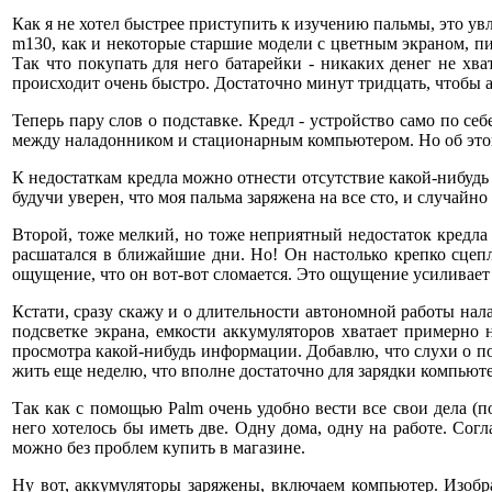
Как я не хотел быстрее приступить к изучению пальмы, это у
m130, как и некоторые старшие модели с цветным экраном, пит
Так что покупать для него батарейки - никаких денег не хва
происходит очень быстро. Достаточно минут тридцать, чтобы 
Теперь пару слов о подставке. Кредл - устройство само по с
между наладонником и стационарным компьютером. Но об это
К недостаткам кредла можно отнести отсутствие какой-нибудь
будучи уверен, что моя пальма заряжена на все сто, и случайн
Второй, тоже мелкий, но тоже неприятный недостаток кредла 
расшатался в ближайшие дни. Но! Он настолько крепко сцепл
ощущение, что он вот-вот сломается. Это ощущение усиливает
Кстати, сразу скажу и о длительности автономной работы нала
подсветке экрана, емкости аккумуляторов хватает примерно 
просмотра какой-нибудь информации. Добавлю, что слухи о п
жить еще неделю, что вполне достаточно для зарядки компьюте
Так как с помощью Palm очень удобно вести все свои дела (п
него хотелось бы иметь две. Одну дома, одну на работе. Согл
можно без проблем купить в магазине.
Ну вот, аккумуляторы заряжены, включаем компьютер. Изобра