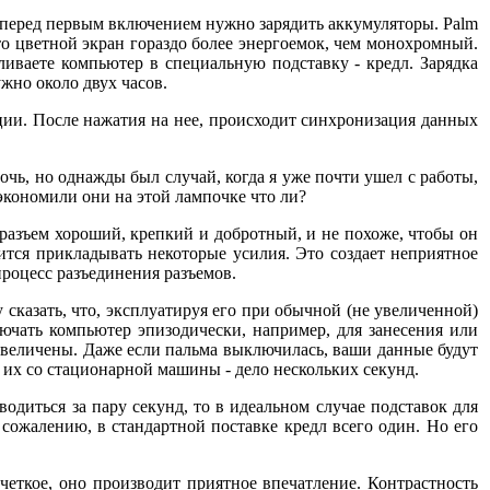
о перед первым включением нужно зарядить аккумуляторы. Palm
что цветной экран гораздо более энергоемок, чем монохромный.
вливаете компьютер в специальную подставку - кредл. Зарядка
жно около двух часов.
ации. После нажатия на нее, происходит синхронизация данных
чь, но однажды был случай, когда я уже почти ушел с работы,
Сэкономили они на этой лампочке что ли?
 разъем хороший, крепкий и добротный, и не похоже, чтобы он
ится прикладывать некоторые усилия. Это создает неприятное
роцесс разъединения разъемов.
 сказать, что, эксплуатируя его при обычной (не увеличенной)
лючать компьютер эпизодически, например, для занесения или
увеличены. Даже если пальма выключилась, ваши данные будут
ь их со стационарной машины - дело нескольких секунд.
одиться за пару секунд, то в идеальном случае подставок для
К сожалению, в стандартной поставке кредл всего один. Но его
четкое, оно производит приятное впечатление. Контрастность