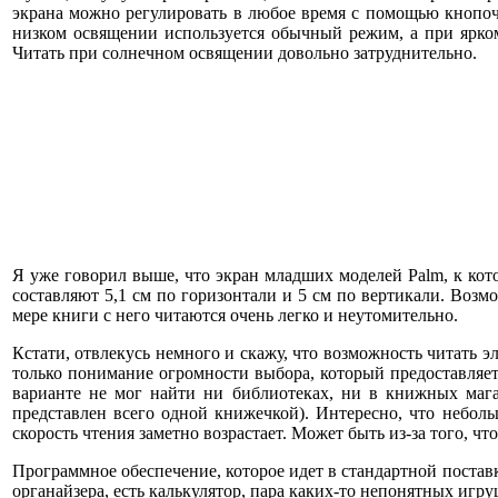
экрана можно регулировать в любое время с помощью кнопочк
низком освящении используется обычный режим, а при ярком
Читать при солнечном освящении довольно затруднительно.
Я уже говорил выше, что экран младших моделей Palm, к кот
составляют 5,1 см по горизонтали и 5 см по вертикали. Возм
мере книги с него читаются очень легко и неутомительно.
Кстати, отвлекусь немного и скажу, что возможность читать 
только понимание огромности выбора, который предоставляет
варианте не мог найти ни библиотеках, ни в книжных магаз
представлен всего одной книжечкой). Интересно, что неболь
скорость чтения заметно возрастает. Может быть из-за того, ч
Программное обеспечение, которое идет в стандартной постав
органайзера, есть калькулятор, пара каких-то непонятных игр