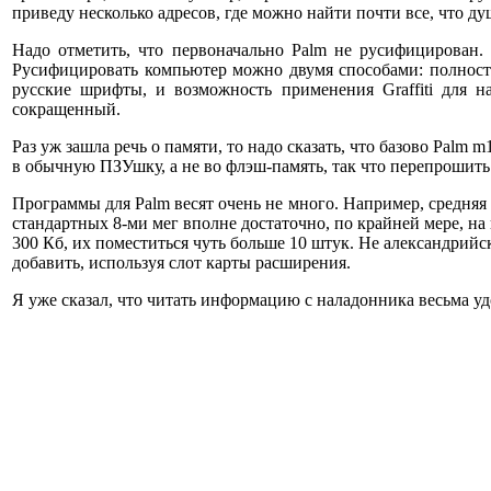
приведу несколько адресов, где можно найти почти все, что ду
Надо отметить, что первоначально Palm не русифицирован.
Русифицировать компьютер можно двумя способами: полность
русские шрифты, и возможность применения Graffiti для н
сокращенный.
Раз уж зашла речь о памяти, то надо сказать, что базово Palm
в обычную ПЗУшку, а не во флэш-память, так что перепрошить 
Программы для Palm весят очень не много. Например, средняя
стандартных 8-ми мег вполне достаточно, по крайней мере, на 
300 Кб, их поместиться чуть больше 10 штук. Не александрийс
добавить, используя слот карты расширения.
Я уже сказал, что читать информацию с наладонника весьма удо