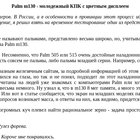
Palm m130 - молодежный КПК с цветным дисплеем
еров. В России, а в особенности в провинции этот процесс 
ение, я решил взять на временное тестирование один из предс
 называют пальмами, представлено весьма широко, но, учитыва
на Palm m130.
 Несомненно, что Palm 505 или 515 очень достойные наладонник
есть совсем не пальмы, либо пальмы младшей серии. Например, с
 разным железячным сайтам, за подробной информацией об этом
павшихся на глаза, но так и не понял, подходит ли этот наладо
считаны на людей уже знакомых с компьютерами Palm или хо
весьма немного. Ну узнал я, что в m130 8 мег памяти, а много
о! Или вот в статье сообщается, что экран на младших моделях 
опросов возникает масса, и ответы на них, как видимо, придется
громных куч плевел найти рациональное зерно - задача прос
Рулез форева.
. Короче мне понравилось.