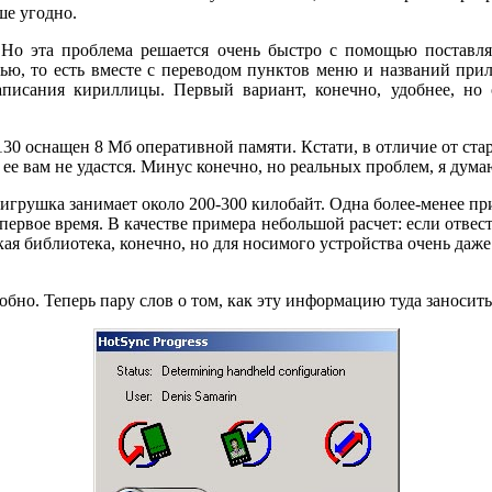
ше угодно.
 Но эта проблема решается очень быстро с помощью поставляе
ю, то есть вместе с переводом пунктов меню и названий прило
аписания кириллицы. Первый вариант, конечно, удобнее, но
 m130 оснащен 8 Мб оперативной памяти. Кстати, в отличие от с
ее вам не удастся. Минус конечно, но реальных проблем, я думаю
 игрушка занимает около 200-300 килобайт. Одна более-менее пр
первое время. В качестве примера небольшой расчет: если отвес
кая библиотека, конечно, но для носимого устройства очень даже
бно. Теперь пару слов о том, как эту информацию туда заносить.