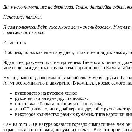
Да, у него память же не флэшевая. Только батарейка сядет, 
Ненавижу пальмы.
Я сам пользуюсь Palm уже много лет - очень доволен. У меня
пользовался, не знаю.
И т.д. и т.п.
В общем, порыскав еще пару дней, и так и не придя к какому-т
Ждал я ее, разумеется, с нетерпением. Вечером в четверг до
мне вещь находилась в самом начале длиннющего Камаза забит
Ну вот, наконец долгожданная коробочка у меня в руках. Рас
А тут все компактно и аккуратно. В комплект, кроме самого на
руководство на русском языке;
руководство на куче других языков;
подставка с блоком питания и usb шнуром;
два CD диска: один с драйверами, другой с русификато
некоторое количество разных бумажек, типа карточки лиц
Сам Palm m130 в натуре оказался гораздо симпатичнее, чем о
экран, тоже со вставкой, но уже из стекла. Все это произво