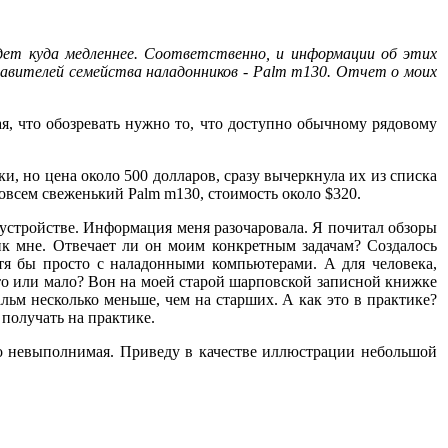
идет куда медленнее. Соответственно, и информации об этих
тавителей семейства наладонников - Palm m130. Отчет о моих
я, что обозревать нужно то, что доступно обычному рядовому
и, но цена около 500 долларов, сразу вычеркнула их из списка
овсем свеженький Palm m130, стоимость около $320.
 устройстве. Информация меня разочаровала. Я почитал обзоры
нник мне. Отвечает ли он моим конкретным задачам? Создалось
тя бы просто с наладонными компьютерами. А для человека,
 это или мало? Вон на моей старой шарповской записной книжке
пальм несколько меньше, чем на старших. А как это в практике?
 получать на практике.
то невыполнимая. Приведу в качестве иллюстрации небольшой