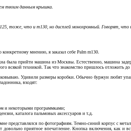
всем твоим данным крышка.
 m125, тоже, что и m130, но дисплей монохромный. Говорят, чт
о конкретному мнению, я заказал себе Palm m130.
лжна была прийти машина из Москвы. Естественно, машина задерж
ого всякой техникой. Так что знакомство пришлось отложить до
паковываю. Удивили размеры коробки. Обычно буржуи любят упа
ладонника, входят:
ром и некоторыми программками;
ензии, каталога пальмовых аксессуаров и т.д.
н мне представлялся по фотографиям. Темно-синий корпус с мет
дит довольно приятное впечатление. Кнопка включения, как и 