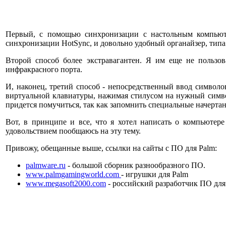
Первый, с помощью синхронизации с настольным компьюте
синхронизации HotSync, и довольно удобный органайзер, типа L
Второй способ более экстравагантен. Я им еще не пользо
инфракрасного порта.
И, наконец, третий способ - непосредственный ввод символо
виртуальной клавиатуры, нажимая стилусом на нужный символ, 
придется помучиться, так как запомнить специальные начертан
Вот, в принципе и все, что я хотел написать о компьютер
удовольствием пообщаюсь на эту тему.
Привожу, обещанные выше, ссылки на сайты с ПО для Palm:
palmware.ru
- большой сборник разнообразного ПО.
www.palmgamingworld.com
- игрушки для Palm
www.megasoft2000.com
- российский разработчик ПО для