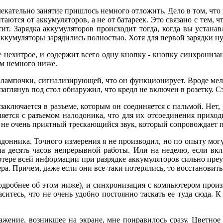
влекательно занятие пришлось немного отложить. Дело в том, чт
аются от аккумуляторов, а не от батареек. Это связано с тем, 
тит. Зарядка аккумуляторов происходит тогда, когда вы устана
аккумуляторы зарядились полностью. Хотя для первой зарядки ну
ебе нехитрое, и содержит всего одну кнопку - кнопку синхрониз
м немного ниже.
 лампочки, сигнализирующей, что он функционирует. Вроде мело
о заглянув под стол обнаружил, что кредл не включен в розетку. 
заключается в разъеме, которым он соединяется с пальмой. Нет,
яется с разъемом налодоника, что для их отсоединения приход
 не очень приятный трескающийся звук, который сопровождает п
донника. Точного измерения я не производил, но по опыту могу
на десять часов непрерывной работы. Или на неделю, если вк
отере всей информации при разрядке аккумуляторов сильно пре
ра. Причем, даже если они все-таки потерялись, то восстановит
одробнее об этом ниже), и синхронизация с компьютером произв
аситесь, что не очень удобно постоянно таскать ее туда сюда. 
жение, возникшее на экране, мне понравилось сразу. Цветное 