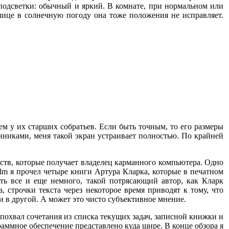
 подсветки: обычный и яркий. В комнате, при нормальном или
лице в солнечную погоду она тоже положения не исправляет.
м у их старших собратьев. Если быть точным, то его размеры
онниками, меня такой экран устраивает полностью. По крайней
еств, которые получает владелец карманного компьютера. Одно
lm я прочел четыре книги Артура Кларка, которые в печатном
сть все и еще немного, такой потрясающий автор, как Кларк
 строчки текста через некоторое время приводят к тому, что
ки в другой. А может это чисто субъективное мнение.
похвал сочетания из списка текущих задач, записной книжки и
раммное обеспечение представлено куда шире. В конце обзора я