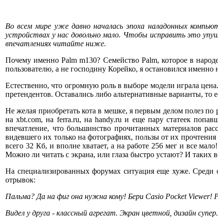
Во всем мире уже давно началась эпоха наладонных компьют
устройствах у нас довольно мало. Чтобы исправить это упущ
впечатлениях читайте ниже.
Почему именно Palm m130? Семейство Palm, которое в народе
пользователю, а не господину Корейко, я остановился именно 
Естественно, что огромную роль в выборе модели играла цена.
претендентов. Оставались либо альтернативные варианты, то 
Не желая приобретать кота в мешке, я первым делом полез по
на xbt.com, на ferra.ru, на handy.ru и еще пару статеек по
впечатление, что большинство прочитанных материалов рас
видевшего их только на фотографиях, пользы от их прочтения 
всего 32 Кб, и вполне хватает, а на работе 256 мег и все мал
Можно ли читать с экрана, или глаза быстро устают? И таких в
На специализированных форумах ситуация еще хуже. Среди о
отрывок:
Пальма? Да на фиг она нужна кому! Бери Casio Pocket Viewer! 
Видел у друга - классный агрегат. Экран цветной, дизайн супер