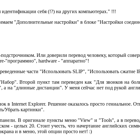
идентификации себя (!?) на других компьютерах." !!!
ажимаем "Дополнительные настройки" в блоке "Настройки соедин
ем-подстрочником. Или доверили перевод человеку, который сов
are-"программно", hardware - "аппаратно"!
ереведенные части "Использовать SLIP", "Использовать сжатие IP
Набор". Второй пункт там переведен как "Для звонков на боль
я", а на "длинные дистанции". У меня сейчас нет под рукой анг
к в Internet Explorer. Решение оказалось просто гениальное. О
ть/Убрать картинки".
панели. В оригинале пункты меню "View" и "Tools", а в перевод
ком - целых 20. Стоит учесть, что начертание английских симв
экрана и в меню, этой опции просто нет! :)