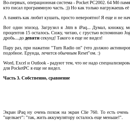
Во-первых, операционная система - Pocket PC2002. 64 Мб памяти
кто писал программную часть. ;)) Но как только нагружаешь е
А память как любит кушать, просто невероятно! Я еще и не на
Вот один эпизод. Загрузил я .htm в iPaq... Думал, книжку, 
процентов 15 осталось. Сижу, читаю, с грустью вспоминаю Jo
дробь....до
девяти
секунд! Такого я еще не видел!
Пару раз, при нажатии "Turn Radio on" (что должно активиров
подобное. Ерунда, лечится обычным Reset"ом. :)
Word, Excel и Outlook - радуют тем, что не надо специализиро
для PocketPC я еще не видел.
Часть 3. Собственно, сравнение
Экран iPaq ну очень похож на экран Clie 760. То есть очен
"щелкает": "так, жить аккумулятору осталось еще меньше!".