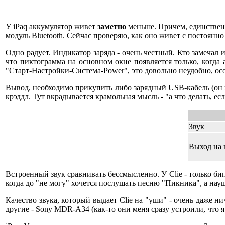
У iPaq аккумулятор живет
заметно
меньше. Причем, единственн
модуль Bluetooth. Сейчас проверяю, как оно живет с постоянн
Одно радует. Индикатор заряда - очень честный. Кто замечал и
что пиктограмма на основном окне появляется только, когда 
"Старт-Настройки-Система-Power", это довольно неудобно, осо
Вывод, необходимо прикупить либо зарядный USB-кабель (он ж
крэддл. Тут вкрадывается крамольная мысль - "а что делать, есл
Звук
Выход на
Встроенный звук сравнивать бессмысленно. У Clie - только бип
когда до "не могу" хочется послушать песню "Пикника", а наушн
Качество звука, который выдает Clie на "уши" - очень даже ни
другие - Sony MDR-A34 (как-то они меня сразу устроили, что я 