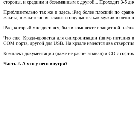
стороны, и средним и безымянным с другой... Проходит 3-5 дне
Приблизительно так же и здесь. iPaq более плоский по сравн
жакета, в жакете он выглядит и ощущается как мужик в овчинн
iPaq, который мне достался, был в комплекте с защитной плён
Что еще. Крэдл-кроватка для синхронизации (шнур питания 
COM-порта, другой для USB. На крэдле имеются два отверстия 
Комплект документации (даже не распечатывал) и CD с софтом
Часть 2. А что у него внутри?