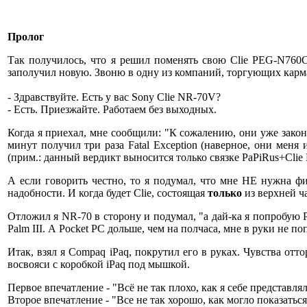
Пролог
Так получилось, что я решил поменять свою Clie PEG-N760C,
заполучил новую. Звоню в одну из компаний, торгующих кар
- Здравствуйте. Есть у вас Sony Clie NR-70V?
- Есть. Приезжайте. Работаем без выходных.
Когда я приехал, мне сообщили: "К сожалению, они уже закончи
минут получил три раза Fatal Exception (наверное, они меня
(прим.: данный вердикт выносится только связке PaPiRus+Clie
А если говорить честно, то я подумал, что мне НЕ нужна физ
надобности. И когда будет Clie, состоящая
только
из верхней ча
Отложил я NR-70 в сторону и подумал, "а дай-ка я попробую Po
Palm III. А Pocket PC дольше, чем на полчаса, мне в руки не по
Итак, взял я Compaq iPaq, покрутил его в руках. Чувства отто
восвояси с коробкой iPaq под мышкой.
Первое впечатление - "Всё не так плохо, как я себе представлял
Второе впечатление - "Все не так хорошо, как могло показаться 