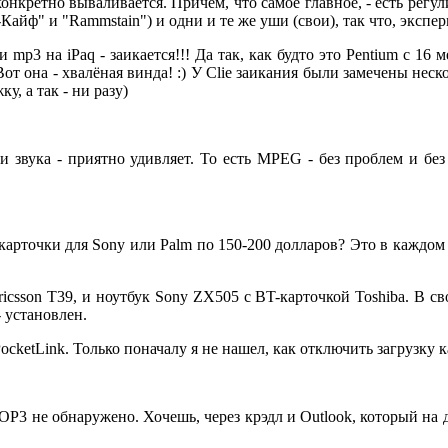
 конкретно вываливается. Причем, что самое главное, - есть регу
Кайф" и "Rammstain") и одни и те же уши (свои), так что, экспер
mp3 на iPaq - заикается!!! Да так, как будто это Pentium с 16 
от она - хвалёная винда! :) У Clie заикания были замечены неско
, а так - ни разу)
 звука - приятно удивляет. То есть MPEG - без проблем и без 
-карточки для Sony или Palm по 150-200 долларов? Это в каждом
ricsson T39, и ноутбук Sony ZX505 с BT-карточкой Toshiba. В с
 установлен.
PocketLink. Только поначалу я не нашел, как отключить загрузку к
 не обнаружено. Хочешь, через крэдл и Outlook, который на дес