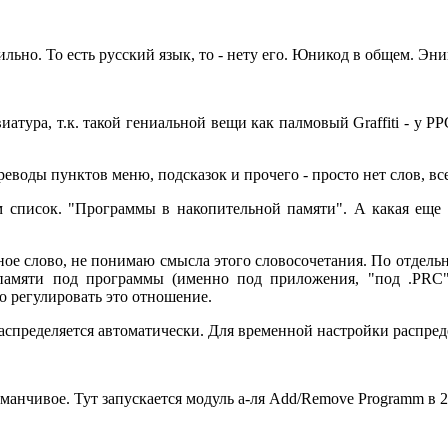
ильно. То есть русский язык, то - нету его. Юникод в общем. Эни
тура, т.к. такой гениальной вещи как палмовый Graffiti - у PPC
реводы пунктов меню, подсказок и прочего - просто нет слов, вс
 список. "Программы в накопительной памяти". А какая еще б
ое слово, не понимаю смысла этого словосочетания. По отдельно
о памяти под программы (именно под приложения, "под .PRC
о регулировать это отношение.
спределяется автоматически. Для временной настройки распред
аманчивое. Тут запускается модуль а-ля Add/Remove Programm в 