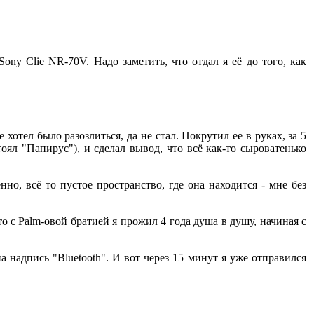
ny Clie NR-70V. Надо заметить, что отдал я её до того, как
хотел было разозлиться, да не стал. Покрутил ее в руках, за 5
оял "Папирус"), и сделал вывод, что всё как-то сыроватенько
но, всё то пустое пространство, где она находится - мне без
то с Palm-овой братией я прожил 4 года душа в душу, начиная с
на надпись "Bluetooth". И вот через 15 минут я уже отправился