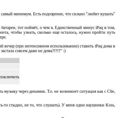
а самый минимум. Есть подозрение, что сильно "любит кушать"
 батареи, тот поймёт, о чем я. Единственный минус iPaq в том,
ента, чтобы узнать, сколько еще осталось, нужно пройти путь
ере.
й вечер (при интенсивном использовании) ставить iPaq дома в
застала совсем даже не дома?!?!?" :)
поключить
 музыку через динамик. Т.е. не возникнет ситуация как с Clie,
ть-то стыдно, не то, что слушать). У меня одни наушники Koss,