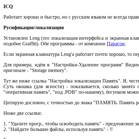
ICQ
Работает хорошо и быстро, но с русским языком не всегда прав
Русификация/локализация
Установлен Leng (это локализация интерфейса и экранная клавиа
подобие Graffiti). Обе программы - от компании
Парагон
.
Если экранная клавиатура Leng'a работает почти хорошо, то пе
Для примера, идём в "Настройки-Удаление программ" Видим
оригинале - "Storage memory".
Тут же ниже ссылка "Настройка локализации Память". Я, честн
Суть окошка (для ясности) - показывается, сколько занят
"оперативная память", "под .PDB" по-нашему), бегунком можн
Цитирую дословно, с точностью до знака "ПАМЯТЬ. Память ра
Ниже две ссылки:
1. "Удалите прогр., чтобы освободить память" - предложение з
2. "Найдите большие файлы, используя память" - !!