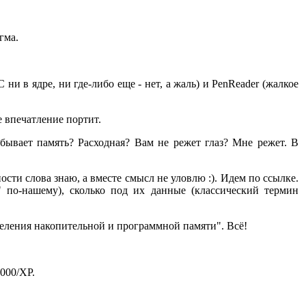
гма.
 ни в ядре, ни где-либо еще - нет, а жаль) и PenReader (жалкое
е впечатление портит.
ывает память? Расходная? Вам не режет глаз? Мне режет. В
сти слова знаю, а вместе смысл не уловлю :). Идем по ссылке.
" по-нашему), сколько под их данные (классический термин
еления накопительной и программной памяти". Всё!
2000/XP.