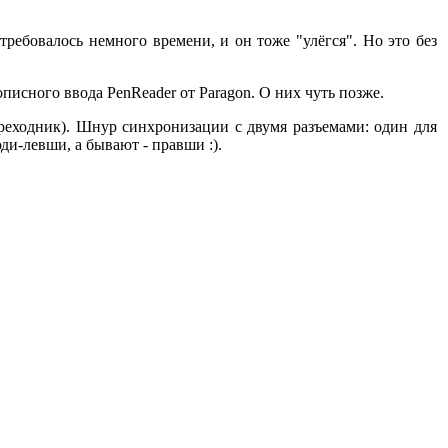
требовалось немного времени, и он тоже "улёгся". Но это без
писного ввода PenReader от Paragon. О них чуть позже.
реходник). Шнур синхронизации с двумя разъемами: один для
ди-левши, а бывают - правши :).