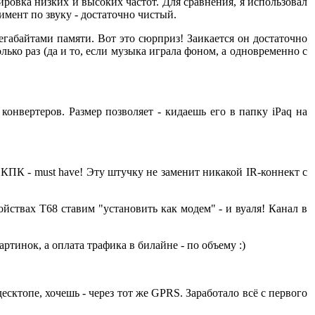
лировка низких и высоких частот. Для сравнения, я использовал
имент по звуку - достаточно чистый.
мегабайтами памяти. Вот это сюрприз! Заикается он достаточно
лько раз (да и то, если музыка играла фоном, а одновременно с
конвертеров. Размер позволяет - кидаешь его в папку iPaq на
 КПК - must have! Эту штучку не заменит никакой IR-коннект с
войствах Т68 ставим "установить как модем" - и вуаля! Канал в
артинок, а оплата трафика в билайне - по объему :)
ктопе, хочешь - через тот же GPRS. Заработало всё с первого