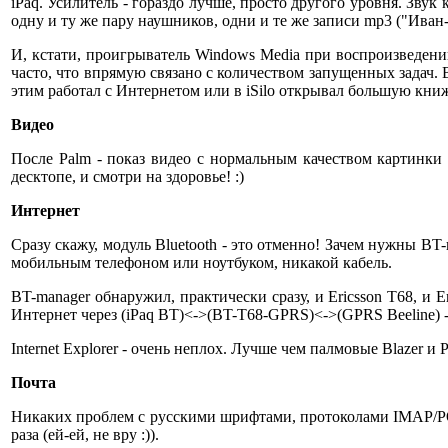
iPaq. Усилитель - гораздо лучше, просто другого уровня. Звук
одну и ту же пару наушников, одни и те же записи mp3 ("Иван-
И, кстати, проигрыватель Windows Media при воспроизведении 
часто, что впрямую связано с количеством запущенных задач. В
этим работал с Интернетом или в iSilo открывал большую книжку
Видео
После Palm - показ видео с нормальным качеством картинки и
десктопе, и смотри на здоровье! :)
Интернет
Сразу скажу, модуль Bluetooth - это отменно! Зачем нужны BT
мобильным телефоном или ноутбуком, никакой кабель.
BT-manager обнаружил, практически сразу, и Ericsson T68, и E
Интернет через (iPaq BT)<->(BT-T68-GPRS)<->(GPRS Beeline) -
Internet Explorer - очень неплох. Лучше чем палмовые Blazer и 
Почта
Никаких проблем с русскими шрифтами, протоколами IMAP/POP3
раза (ей-ей, не вру :)).