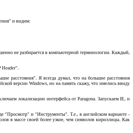
ения" и видим:
ершенно не разбирается в компьютерной терминологии. Каждый,
 Header".
шие расстояния". Я всегда думал, что на большие расстояния
лийской версии Windows, но на память скажу, что имелись ввиду
тключаем локализацию интерфейса от Paragona. Запускаем IE, и
е "Просмотр" и "Инструменты". Т.е., в английском варианте -
олов в массе своей более узкое, чем символов кириллицы. Как