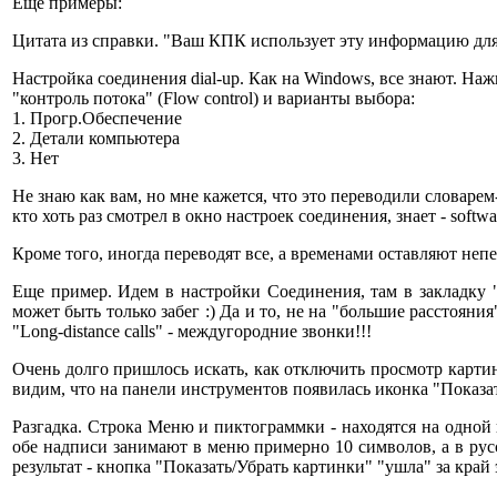
Еще примеры:
Цитата из справки. "Ваш КПК использует эту информацию для 
Настройка соединения dial-up. Как на Windows, все знают. Н
"контроль потока" (Flow control) и варианты выбора:
1. Прогр.Обеспечение
2. Детали компьютера
3. Нет
Не знаю как вам, но мне кажется, что это переводили словар
кто хоть раз смотрел в окно настроек соединения, знает - softw
Кроме того, иногда переводят все, а временами оставляют неп
Еще пример. Идем в настройки Соединения, там в закладку "
может быть только забег :) Да и то, не на "большие расстояни
"Long-distance calls" - междугородние звонки!!!
Очень долго пришлось искать, как отключить просмотр картино
видим, что на панели инструментов появилась иконка "Показа
Разгадка. Строка Меню и пиктограммки - находятся на одной 
обе надписи занимают в меню примерно 10 символов, а в русс
результат - кнопка "Показать/Убрать картинки" "ушла" за край 