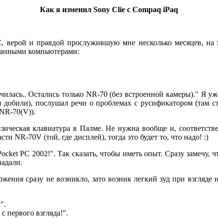
Как я изменил Sony Clie с Compaq iPaq
 верой и правдой прослужившую мне несколько месяцев, на So
манными компьютерами:
лась.. Остались только NR-70 (без встроенной камеры)." Я уже 
 и добили), послушал речи о проблемах с русификатором (там ст
 NR-70(V)).
ическая клавиатура в Палме. Не нужна вообще и, соответствен
сти NR-70V (той, где дисплей), тогда это будет то, что надо! :)
cket PC 2002!". Так сказать, чтобы иметь опыт. Сразу замечу, ч
падали.
ржения сразу не возникло, зато возник легкий зуд при взгляде 
".
с первого взгляда!".