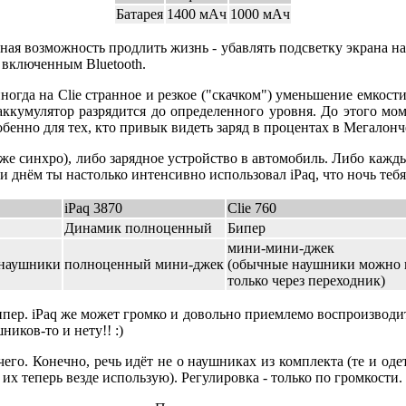
Батарея
1400 мАч
1000 мАч
ая возможность продлить жизнь - убавлять подсветку экрана н
о включенным Bluetooth.
ногда на Clie странное и резкое ("скачком") уменьшение емкости
аккумулятор разрядится до определенного уровня. До этого мом
бенно для тех, кто привык видеть заряд в процентах в Мегалонч
е синхро), либо зарядное устройство в автомобиль. Либо кажды
и днём ты настолько интенсивно использовал iPaq, что ночь тебя 
iPaq 3870
Clie 760
Динамик полноценный
Бипер
мини-мини-джек
 наушники
полноценный мини-джек
(обычные наушники можно 
только через переходник)
пер. iPaq же может громко и довольно приемлемо воспроизводить
иков-то и нету!! :)
чего. Конечно, речь идёт не о наушниках из комплекта (те и оде
их теперь везде использую). Регулировка - только по громкости.