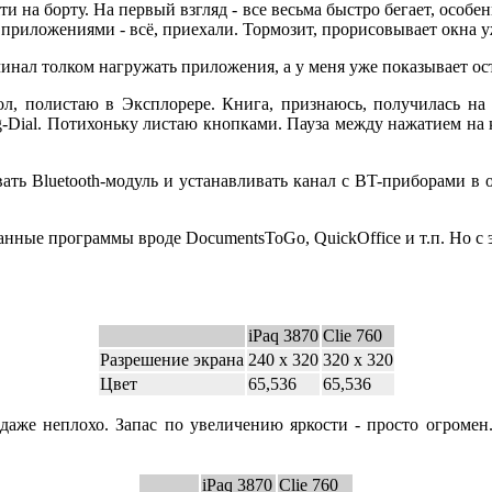
 на борту. На первый взгляд - все весьма быстро бегает, особенн
ё приложениями - всё, приехали. Тормозит, прорисовывает окна у
чинал толком нагружать приложения, а у меня уже показывает ост
мол, полистаю в Эксплорере. Книга, признаюсь, получилась на с
g-Dial. Потихоньку листаю кнопками. Пауза между нажатием на к
ать Bluetooth-модуль и устанавливать канал с BT-приборами в ок
ванные программы вроде DocumentsToGo, QuickOffice и т.п. Но с э
iPaq 3870
Clie 760
Разрешение экрана
240 х 320
320 х 320
Цвет
65,536
65,536
ь даже неплохо. Запас по увеличению яркости - просто огром
iPaq 3870
Clie 760