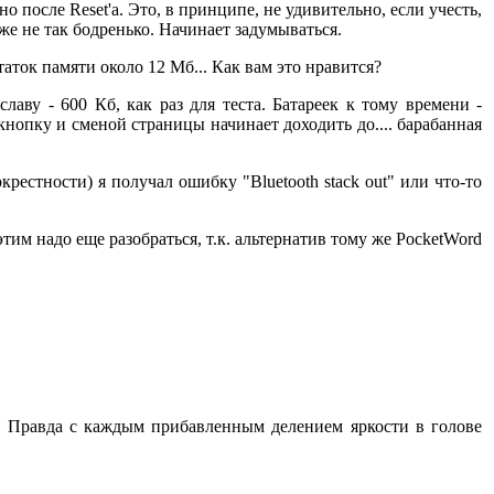
о после Reset'a. Это, в принципе, не удивительно, если учесть,
же не так бодренько. Начинает задумываться.
аток памяти около 12 Мб... Как вам это нравится?
лаву - 600 Кб, как раз для теста. Батареек к тому времени -
нопку и сменой страницы начинает доходить до.... барабанная
рестности) я получал ошибку "Bluetooth stack out" или что-то
тим надо еще разобраться, т.к. альтернатив тому же PocketWord
ен. Правда с каждым прибавленным делением яркости в голове