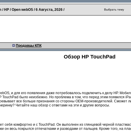
 / HP / Open webOS /
6 Августа, 2026
/
Выбрать тему
Продавцы КПК
Обзор HP TouchPad
ebOS, и для его появления даже потребовалось подключить к делу HP. Моби
HP TouchPad было неизбежно. Но проблема в том, что перед этим появился 
воевывает все больше признания со стороны OEM-производителей. Сможет л
черинку? Читайте наш обзор с ответами на эти и другие вопросы.
вует себя комфортно и с TouchPad. Он выполнен из глянцевой черной пластма
ки он весь покрылся отпечатками и разводами от пальцев. Кроме того, на п