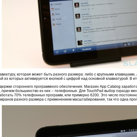
лавиатуру, которая может быть разного размера: либо с крупными клавишами,
ый из которых активируется кнопкой с цифрой над основной клавиатурой. В и
ддержке стороннего программного обеспечения. Магазин App Catalog заработа
, причем большинство из них – телефонные. Для TouchPad выбор гораздо мен
отать 70% телефонных программ, или примерно 6200. Это число постоянно р
кранов разного размера с применением масштабирования, так что одна прог