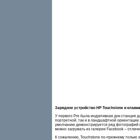
Зарядное устройство HP Touchstone и клави
У первого Pre была индуктивная док-станция д
портретной, так и в ландшафтной ориентации.
умолчанию демонстрируется ряд фотографий из
можно загружать из галереи Facebook – отлич
К сожалению, Touchstone по-прежнему только 