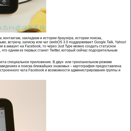
, контактам, закладкам и истории браузера, истории поиска,
о, встречу, записку или чат (webOS 3.0 поддерживает Google Talk, Yahoo!
и в аккаунт на Facebook, то через Just Type можно создать статусное
, что одним из первых станет Twitter, который сейчас подозрительным
ншета специальное приложение. В двух- или трехпанельном режиме
заведениях и поиска ближайших знакомых – картография предоставлена
встроенного чата Facebook и возможности администрирования группы и