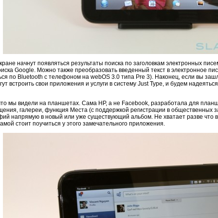
экране начнут появляться результаты поиска по заголовкам электронных писем
ка Google. Можно также преобразовать введенный текст в электронное письм
ся по Bluetooth c телефоном на webOS 3.0 типа Pre 3). Наконец, если вы зашл
т встроить свои приложения и услуги в систему Just Type, и будем надеяться
 что мы видели на планшетах. Сама HP, а не Facebook, разработала для пла
щения, галереи, функция Места (с поддержкой регистрации в общественных 
фий напрямую в новый или уже существующий альбом. Не хватает разве что 
амой стоит поучиться у этого замечательного приложения.