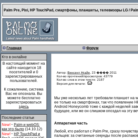
Palm Pre, Pixi, HP TouchPad, смартфоны, планшеты, телевизоры LG / Palm
Главная
Форум
Кто в онлайне
В настоящий момент на
сайте находится 18
посетителей и 0
Автор:
Винсент Нгайе
, 23 ���� 2011
зарегистрированных
Кол-во прочтений/просмотров: 43779
Кол-во слов в этом тексте: 2187
пользователей.
Версия для печати:
К сожалению, система
Вас не опознала. Вы
Мы уже несколько лет требовали планшет на w
можете бесплатно
ее только на смартфонах, так что появление 
зарегистрироваться
Android Honeycomb тоже с каждой неделей за
здесь
будущее, или же он слишком опоздал на эту ве
Последние статьи
Аппаратная часть
·
New!
Palm и webOS:
как это было
(14.10.12)
Любой, кто работал с Palm Pre, сразу почувст
·
New!
HP TouchPad и
пальцев: за считанные секунды после распаков