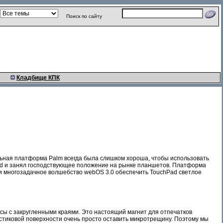
Поиск по сайту
Кладбище КПК
льная платформа Palm всегда была слишком хороша, чтобы использовать
iPad и занял господствующее положение на рынке планшетов. Платформа
и многозадачное волшебство webOS 3.0 обеспечить TouchPad светлое
ссы с закругленными краями. Это настоящий магнит для отпечатков
ластиковой поверхности очень просто оставить микротрещину. Поэтому мы