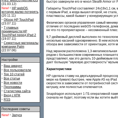
Pre3. webOS против iOS
быстро завернули его в чехол Stealth Armor от 
(31.03.12)
·
New!
HP webOS,
Габариты TouchPad составляют 24x19x1,1 см, м
которую жалко потерять
с первым iPad, а когда вышел второй, не стал
(20.11.11)
пластмассы, какой бывает у конкурирующих уст
·
Обзор HP TouchPad
Физических органов управления самый минимум:
(23.07.11)
отличие от последних webOS-телефонов, домаш
·
7 главных
не что-то проприетарное – несомненный плюс
преимуществ HP
TouchPad перед iPad 2
9,7-дюймовый дисплей выполнен по технологии 
(19.07.11)
несколько касаний одновременно. В нем исполь
·
Секретные материалы
обзора вне зависимости от ориентации, хотя мы
компании Palm
(22.07.06)
Над экраном расположена 1,3-мегапиксельная 
рядом с большинством современных планшетов
представляют, как это делать 10-дюймовым пла
Настройки
дает бoльшую "звуковую достоверность" музыки
·
Ваш аккаунт
Характеристики
·
Все пользователи
·
Top 10 статей
HP сделала ставку на двухъядерный процессор 
·
Все статьи
мере на бумаге) быстрее, чем Apple A5 на iPa
·
Все новости
скоростях в зависимости от потребностей сист
·
катушку, или полностью отключается.
Программы
·
Статистика сайта
Snapdragon использует 1 ГБ оперативной памя
·
Вход с КПК
сначала не будет, поэтому если вы хотите вый
·
RSS
Последние советы
·
New!
Запуск