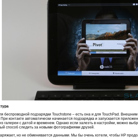
атура
ля беспроводной подзарядки Touchstone – есть она и для TouchPad. Внешним 
 При контакте автоматически начинается подзарядка и запускается приложени
 галереи с датой и временем. Однако если залезть в настройки, можно выб
ный способ следить за новыми фотографиями друзей.
заряжает, но не обменивается данными. Мы бы очень хотели, чтобы HP прод