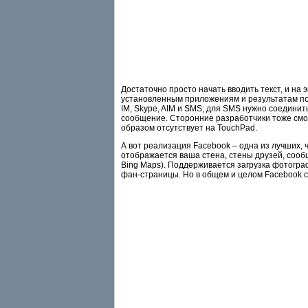
Достаточно просто начать вводить текст, и на 
установленным приложениям и результатам поис
IM, Skype, AIM и SMS; для SMS нужно соединить
сообщение. Сторонние разработчики тоже смогу
образом отсутствует на TouchPad.
А вот реализация Facebook – одна из лучших,
отображается ваша стена, стены друзей, сооб
Bing Maps). Поддерживается загрузка фотогра
фан-страницы. Но в общем и целом Facebook с