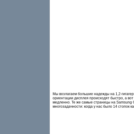
Мы возлагаем большие надежды на 1,2-гигагер
ориентации дисплея происходят быстро, а вот
медленно. Те же самые страницы на Samsung G
многозадачности: когда у нас было 14 стопок к