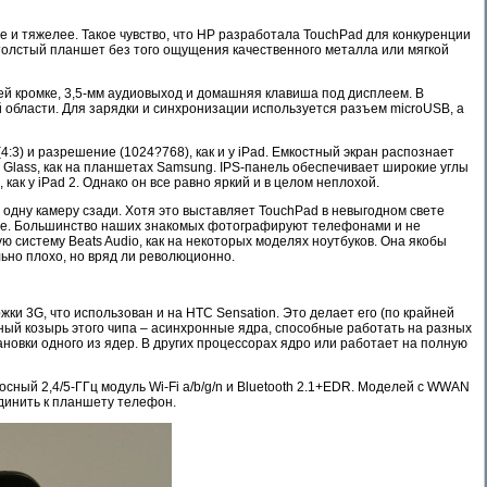
ще и тяжелее. Такое чувство, что HP разработала TouchPad для конкуренции
и толстый планшет без того ощущения качественного металла или мягкой
ней кромке, 3,5-мм аудиовыход и домашняя клавиша под дисплеем. В
 области. Для зарядки и синхронизации используется разъем microUSB, а
:3) и разрешение (1024?768), как и у iPad. Емкостный экран распознает
a Glass, как на планшетах Samsung. IPS-панель обеспечивает широкие углы
как у iPad 2. Однако он все равно яркий и в целом неплохой.
дну камеру сзади. Хотя это выставляет TouchPad в невыгодном свете
ете. Большинство наших знакомых фотографируют телефонами и не
 систему Beats Audio, как на некоторых моделях ноутбуков. Она якобы
льно плохо, но вряд ли революционно.
и 3G, что использован и на HTC Sensation. Это делает его (по крайней
авный козырь этого чипа – асинхронные ядра, способные работать на разных
новки одного из ядер. В других процессорах ядро или работает на полную
ный 2,4/5-ГГц модуль Wi-Fi a/b/g/n и Bluetooth 2.1+EDR. Моделей с WWAN
единить к планшету телефон.