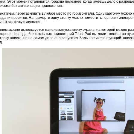
я. Этот момент становится гораздо полезнее, когда имеешь дело с разрешен
письма без активизации приложения.
атием, перетаскивать в любое место по горизонтали. Одну карточку можно кл
адач и проектов. Например, в одну стопку можно поместить черновик электро
его карточку с дисплея.
нем экране используется панель запуска внизу экрана, на которой можно ра
хорошо, правда, без открытых приложений TouchPad выглядит несколько пусты
троку поиска, но на самом деле она запускает большое число функций: поиск 
д.