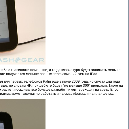
 либо с клавишами поменьше, и тогда клавиатура будет занимать меньше
тоге получается меньше разных переключений, чем на iPad.
л для первых телефонов Palm еще в июне 2009 года, но спустя два года
ьше: по словам HP, при дебюте будет "не меньше 300" программ. Также на
астет, поскольку все больше разработчиков переходят на среду Enyo.
рамма может адекватно работать и на смартфонах, и на планшетах.