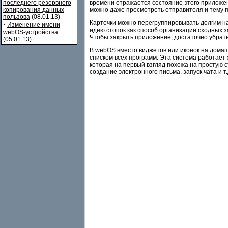
времени отражается состояние этого приложени
последнего резервного
можно даже просмотреть отправителя и тему 
копирования данных
пользова
(08.01.13)
Карточки можно перегруппировывать долгим наж
·
Изменение имени
идею стопок как способ организации сходных з
webOS-устройства
Чтобы закрыть приложение, достаточно убрать 
(05.01.13)
В
webOS
вместо виджетов или иконок на домаш
списком всех программ. Эта система работает 
которая на первый взгляд похожа на простую с
создание электронного письма, запуск чата и т.