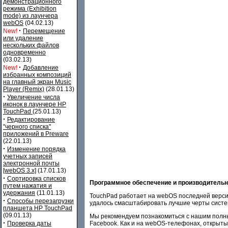
демонстрационного
режима (Exhibition
mode) из лаунчера
webOS
(04.02.13)
·
New!
Перемещение
или удаление
нескольких файлов
одновременно
(03.02.13)
·
New!
Добавление
избранных композиций
на главный экран Music
Player (Remix)
(28.01.13)
·
Увеличение числа
иконок в лаунчере HP
TouchPad
(25.01.13)
·
Редактирование
"черного списка"
приложений в Preware
(22.01.13)
·
Изменение порядка
учетных записей
электронной почты
[webOS 3.x]
(17.01.13)
·
Сортировка списков
Программное обеспечение и производительн
путем нажатия и
удержания
(11.01.13)
TouchPad работает на webOS последней верси
·
Способы перезагрузки
удалось смасштабировать лучшие черты систе
планшета HP TouchPad
(09.01.13)
Мы рекомендуем познакомиться с нашим пол
·
Facebook. Как и на webOS-телефонах, открыты
Проверка даты