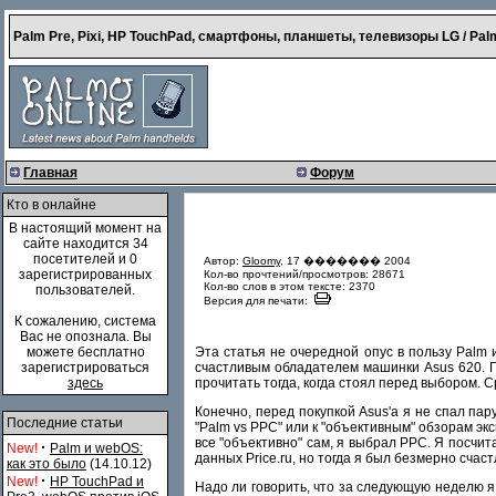
Palm Pre, Pixi, HP TouchPad, смартфоны, планшеты, телевизоры LG / Palm
Главная
Форум
Кто в онлайне
В настоящий момент на
сайте находится 34
посетителей и 0
Автор:
Gloomy
, 17 ������� 2004
зарегистрированных
Кол-во прочтений/просмотров: 28671
Кол-во слов в этом тексте: 2370
пользователей.
Версия для печати:
К сожалению, система
Вас не опознала. Вы
Эта статья не очередной опус в пользу Palm 
можете бесплатно
счастливым обладателем машинки Asus 620. Пр
зарегистрироваться
прочитать тогда, когда стоял перед выбором. С
здесь
Конечно, перед покупкой Asus'a я не спал пар
Последние статьи
"Palm vs PPC" или к "объективным" обзорам эк
все "объективно" сам, я выбрал PPC. Я посчит
·
New!
Palm и webOS:
данных Price.ru, но тогда я был безмерно сча
как это было
(14.10.12)
·
New!
HP TouchPad и
Надо ли говорить, что за следующую неделю я 