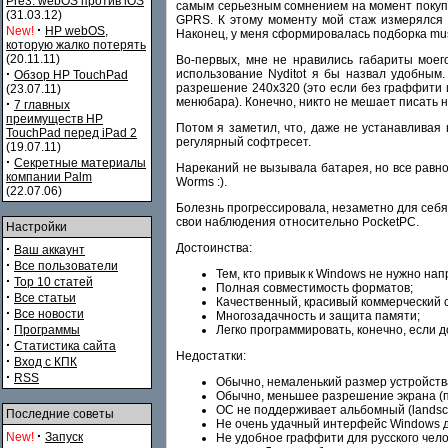
Pre3. webOS против iOS
самым серьезным сомнением на момент покупки
(31.03.12)
GPRS. К этому моменту мой стаж измерялся 
·
New!
HP webOS,
Наконец, у меня сформировалась подборка must
которую жалко потерять
(20.11.11)
Во-первых, мне не нравились габариты моего
·
использование Nyditot я бы назвал удобным.
Обзор HP TouchPad
разрешение 240х320 (это если без граффити 
(23.07.11)
менюбара). Конечно, никто не мешает писать н
·
7 главных
преимуществ HP
Потом я заметил, что, даже не устанавливая
TouchPad перед iPad 2
регулярный софтресет.
(19.07.11)
·
Секретные материалы
Нареканий не вызывала батарея, но все равно 
компании Palm
Worms :).
(22.07.06)
Болезнь прогрессировала, незаметно для себя
свои наблюдения относительно PocketPC.
Настройки
Достоинства:
·
Ваш аккаунт
·
Все пользователи
Тем, кто привык к Windows не нужно напр
·
Top 10 статей
Полная совместимость форматов;
·
Все статьи
Качественный, красивый коммерческий 
·
Все новости
Многозадачность и защита памяти;
·
Легко программировать, конечно, если д
Программы
·
Статистика сайта
Недостатки:
·
Вход с КПК
·
RSS
Обычно, немаленький размер устройств
Обычно, меньшее разрешение экрана (п
ОС не поддерживает альбомный (landscap
Последние советы
Не очень удачный интерфейс Windows д
·
New!
Запуск
Не удобное граффити для русского чело