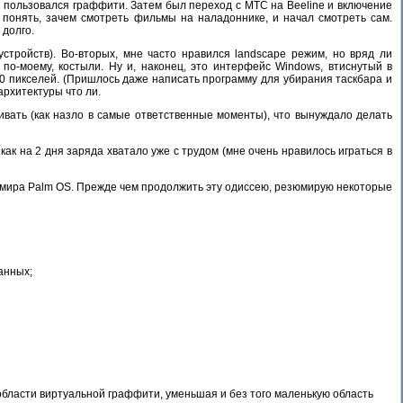
ю пользовался граффити. Затем был переход с МТС на Beeline и включение
понять, зачем смотреть фильмы на наладоннике, и начал смотреть сам.
 долго.
стройств). Во-вторых, мне часто нравился landscape режим, но вряд ли
 по-моему, костыли. Ну и, наконец, это интерфейс Windows, втиснутый в
 пикселей. (Пришлось даже написать программу для убирания таскбара и
архитектуры что ли.
ивать (как назло в самые ответственные моменты), что вынуждало делать
ак на 2 дня заряда хватало уже с трудом (мне очень нравилось играться в
и мира Palm OS. Прежде чем продолжить эту одиссею, резюмирую некоторые
анных;
 области виртуальной граффити, уменьшая и без того маленькую область