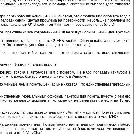
а приложения производится с помощью системных вызовов (для типового
 при портировании одной GNU библиотеки, это ограничение сегмента кода в
х телодвижений. Другая проблема на поверхности: небольшие проблемы по
й замечательный GNU софт под Palm, хотя я все равно попробую. ;)
ле, практически все современные КПК не живут больше, чем 2 дня. Грустно,
ответственностью заявляю - это ОЧЕНЬ удобно! Обычно работа происходит в
м. Зато размер устройства - одно вечное счастье. :)
ОС очень простая и быстрая, что дает пользователю некоторое ощущение
ужную информацию очень просто.
виях (тряска в автобусе) чем с покетом. Не надо попадать стилусом в
о что-то вроде быстрого доступа к меню в Windows.
мо меньше, чем в покете. Сейчас мне кажется, что единственный пригодный
динственным "нормальным" офисным пакетом для покета, вместе с тем его
чно, встречаются документы, которые он не открывает), а если на T3 его
ой конторой. Напрашивается аналогия с Wintel и Macintosh. То есть с палмом
ет, что написанный только что абзац очень спорен, но это мое IMHO.
, на данный момент для Пальмы можно найти аналоги практически любого
 однозначно нравятся на покете. Для меня больными местами являются:
+ картинки :), VeryChat).