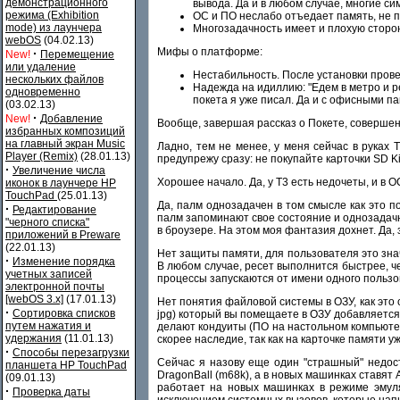
демонстрационного
вывода. Да и в любом случае, многие си
режима (Exhibition
ОС и ПО неслабо отъедает память, не 
mode) из лаунчера
Многозадачность имеет и плохую сторо
webOS
(04.02.13)
Мифы о платформе:
·
New!
Перемещение
или удаление
Нестабильность. После установки прове
нескольких файлов
Надежда на идиллию: "Едем в метро и р
одновременно
покета я уже писал. Да и с офисными па
(03.02.13)
·
New!
Добавление
Вообще, завершая рассказ о Покете, совершенн
избранных композиций
на главный экран Music
Ладно, тем не менее, у меня сейчас в руках T
Player (Remix)
(28.01.13)
предупрежу сразу: не покупайте карточки SD Ki
·
Увеличение числа
Хорошее начало. Да, у T3 есть недочеты, и в 
иконок в лаунчере HP
TouchPad
(25.01.13)
Да, палм однозадачен в том смысле как это п
·
Редактирование
палм запоминают свое состояние и однозадачно
"черного списка"
в броузере. На этом моя фантазия дохнет. Да,
приложений в Preware
(22.01.13)
Нет защиты памяти, для пользователя это знач
·
Изменение порядка
В любом случае, ресет выполнится быстрее, чем
учетных записей
процессы запускаются от имени одного пользов
электронной почты
[webOS 3.x]
(17.01.13)
Нет понятия файловой системы в ОЗУ, как это с
·
Сортировка списков
jpg) который вы помещаете в ОЗУ добавляется
путем нажатия и
делают кондуиты (ПО на настольном компьютере)
удержания
(11.01.13)
скорее наследие, так как на карточке памяти у
·
Способы перезагрузки
Сейчас я назову еще один "страшный" недост
планшета HP TouchPad
DragonBall (m68k), а в новых машинках ставят
(09.01.13)
работает на новых машинках в режиме эмуля
·
Проверка даты
исключением системных вызовов, которые напи