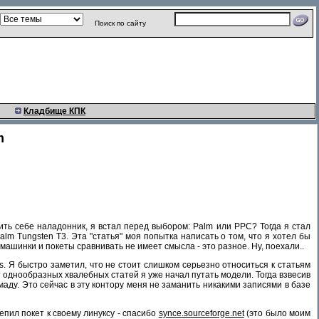
Поиск по сайту
Кладбище КПК
m
пить себе наладонник, я встал перед выбором: Palm или PPC? Тогда я стал
m Tungsten T3. Эта "статья" моя попытка написать о том, что я хотел бы
 машинки и покеты сравнивать не имеет смысла - это разное. Ну, поехали..
us. Я быстро заметил, что не стоит слишком серьезно относиться к статьям
т однообразных хвалебных статей я уже начал путать модели. Тогда взвесив
маду. Это сейчас в эту контору меня не заманить никакими записями в базе
епил покет к своему линуксу - спасибо
synce.sourceforge.net
(это было моим