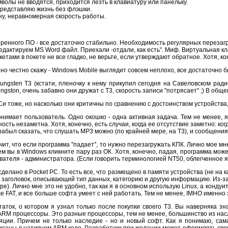
мволы не вводятся, приходится лезть в клавиатуру или панельку.
представляю жизнь без флэшки.
ну, неравномерная скорость работы.
ренного ПО - все достаточно стабильно. Необходимость регулярных перезагру
едактируем MS Word файл. Приехали -отдали, как есть". Миф. Виртуальная кл
кетами в покете не все гладко, не верьте, если утверждают обратное. Хотя, ко
о честно скажу - Windows Mobile выглядит совсем неплохо, все достаточно бы
ungsten T3 (кстати, пленочку к нему прикупил сегодня на Савеловском ради
ngston, очень забавно они дружат с T3, скорость записи "потрясает" ;) В общ
ОСи тоже, но насколько они критичны по сравнению с достоинством устройства
онимает пользователь. Одно окошко - одна активная задача. Тем не менее,
сть незаметна. Хотя, конечно, есть случаи, когда ее отсутствие заметно: ко
 забыл сказать, что слушать MP3 можно (по крайней мере, на T3), и сообщени
ит, что если программа "падает", то нужно перезагружать КПК. Лично мое мне
 вы в Windows кликните пару раз ОК. Хотя, конечно, падая, программа может 
ателя - администратора. (Если говорить терминологией NT50, облегченное я
делано в Pocket PC. То есть все, что размещено в памяти устройства (не на 
 заголовок, описывающий тип данных, категорию и другую информацию. Из-за
. Лично мне это не удобно, так как я в основном использую Linux, а кондуит
же FAT, и все больше софта умеет с ней работать. Тем не менее, IMHO именно 
аток, о котором я узнал только после покупки своего T3. Вы наверняка з
 ARM процессоры. Это разные процессоры, тем не менее, большинство из нас
ции. Причем не только наследие - но и новый софт. Как я понимаю, сама
саны в нативном ARM коде. Разработчик при желании может оформлять свои