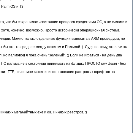
 Palm OS и T3.
сто, что бы сохранялось состояние процесса средствами ОС, а не силами и
 хотя, конечно, возможно. Просто исторически операционная система
уляции. Можно только отдельные функции выносить в ARM процедуры, но
 бы что-то среднее между покетом и Пальмой :). Судя по тому, что я читал
 но палмовод я пока очень "зеленый". ;) Если не играться - на день два
о ПО пальма не в состоянии принимать на флэшку ПРОСТО raw файл - без
ержит TTF, лично мне кажется использование растровых шрифтов на
каких мегабайтных exe и dll. Никаких реестров. :)