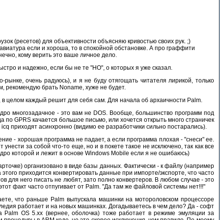
зок (ресетов) для объективности объясняю кривостью своих рук. ;)
авиатура если и хороша, то в спокойной обстановке. А про граффити
нечно, кому верить это ваше личное дело.
стро и надежно, если бы не те "НО", о которых я уже сказал.
о-рынке, очень радуюсь), и я не буду отягощать читателя лирикой, только
ем, рекомендую брать Noname, хуже не будет.
, в целом каждый решит для себя сам. Для начала об архаичности Palm.
 ядро многозадачное - это вам не DOS. Вообще, большинство программ под
гда по GPRS качается большое письмо, или хочется открыть много страничек
я icq приходят асинхронно (видимо ее разработчики сильно постарались).
ние - хорошая программа не падает, а если программа плохая - "снеси" ее.
унести за собой что-то еще, но и в покете такое не исключено, так как все
дро которой и лежит в основе Windows Mobile если я не ошибаюсь)
карточке) организовано в виде базы данных. Фактически - к файлу (например
 этого приходится конвертировать данные при импорте/экспорте, что часто
ов для него писать не любят, зато полно конвертеров. В любом случае - это
этот факт часто отпугивает от Palm. "Да там же файловой системы нет!!!"
наете, что раньше Palm выпускала машинки на мотороловском процессоре
ледия работает и на новых машинках. Догадываетесь в чем дело? Да - софт
 Palm OS 5.xx (вернее, оболочка) тоже работает в режиме эмуляции за
 процедуры в ARM коде, но это скорее исключения, чем правило. По-моему