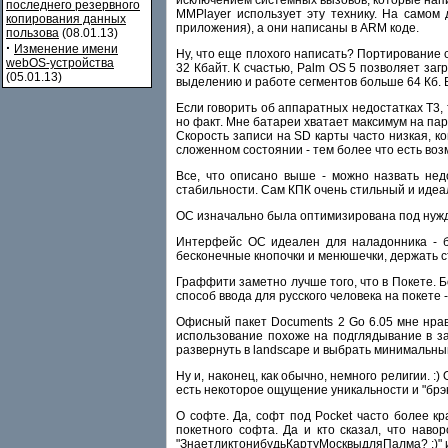
последнего резервного
MMPlayer использует эту технику. На самом
копирования данных
приложения), а они написаны в ARM коде.
пользова
(08.01.13)
·
Изменение имени
Ну, что еще плохого написать? Портирование 
webOS-устройства
32 Кбайт. К счастью, Palm OS 5 позволяет з
(05.01.13)
выделению и работе сегментов больше 64 Кб. В
Если говорить об аппаратных недостатках T3, 
но факт. Мне батареи хватает максимум на пар
Скорость записи на SD карты часто низкая, к
сложенном состоянии - тем более что есть воз
Все, что описано выше - можно назвать нед
стабильности. Сам КПК очень стильный и идеал
ОС изначально была оптимизирована под нужд
Интерфейс ОС идеален для наладонника - бы
бесконечные кнопочки и менюшечки, держать сти
Граффити заметно лучше того, что в Покете. 
способ ввода для русского человека на покете 
Офисный пакет Documents 2 Go 6.05 мне нрав
использование похоже на подглядывание в зам
развернуть в landscape и выбрать минимальный
Ну и, наконец, как обычно, немного религии. :
есть некоторое ощущение уникальности и "брэнд
О софте. Да, софт под Pocket часто более к
покетного софта. Да и кто сказал, что нав
"ЗнаетликтонибудьКартуМосквыдляПалма? :)" и ic