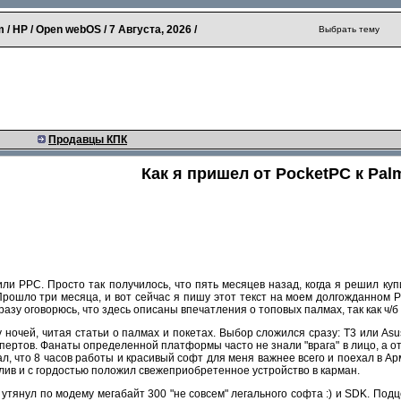
 / HP / Open webOS /
7 Августа, 2026
/
Выбрать тему
Продавцы КПК
Как я пришел от PocketPC к Pal
или PPC. Просто так получилось, что пять месяцев назад, когда я решил ку
ошло три месяца, и вот сейчас я пишу этот текст на моем долгожданном Pal
разу оговорюсь, что здесь описаны впечатления о топовых палмах, так как ч/б
у ночей, читая статьи о палмах и покетах. Выбор сложился сразу: T3 или As
спертов. Фанаты определенной платформы часто не знали "врага" в лицо, а о
ал, что 8 часов работы и красивый софт для меня важнее всего и поехал в Ар
стлив и с гордостью положил свежеприобретенное устройство в карман.
утянул по модему мегабайт 300 "не совсем" легального софта :) и SDK. Подц