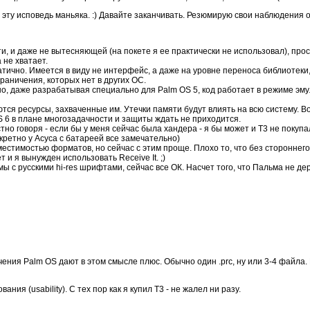
 эту исповедь маньяка. :) Давайте заканчивать. Резюмирую свои наблюдения о
и, и даже не вытесняющей (на покете я ее практически не использовал), про
 не хватает.
ично. Имеется в виду не интерфейс, а даже на уровне переноса библиотеки,
аничения, которых нет в других ОС.
о, даже разрабатывая специально для Palm OS 5, код работает в режиме эм
тся ресурсы, захваченные им. Утечки памяти будут влиять на всю систему. Вот
S 6 в плане многозадачности и защиты ждать не приходится.
о говоря - если бы у меня сейчас была хандера - я бы может и T3 не покупал,
нкретно у Асуса с батареей все замечательно)
естимостью форматов, но сейчас с этим проще. Плохо то, что без стороннег
т и я вынужден использовать Receive It. ;)
 с русскими hi-res шрифтами, сейчас все ОК. Насчет того, что Пальма не д
ния Palm OS дают в этом смысле плюс. Обычно один .prc, ну или 3-4 файла. Ни
ания (usability). С тех пор как я купил T3 - не жалел ни разу.