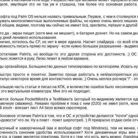
 деле, эмуляция это не так уж и страшна, тем более что основная работ
софта под Palm OS нельзя назвать тривиальным. Первое, с чем я столкнулся
агружать многосегментные выполняемые файлы, но нужно очень много лишни
 общем, видимо, поэтому мы сейчас не имеет licq, spectemu, mplayer и друго
то да - экран пищит (хотя мне не мешает), и батарея дохнет. Но на самом де
у дней ленивого использования.
онечно, хотелось бы CF, но нет в мире идеала. Насчет слайдера - со всей 
можность писать прямо по экрану - если нужно большее разрешение - выдвигае
остатками Palm'a, но вообще-то это другая сторона его достоинств. ;) 
ьно ложится в руку. Легко лежит в любом кармане.
ы органайзера. Большинство данных типизировано по категориям. Искать н
стро просто и понятно. Заметно проще работать в неблагоприятных усло
лус некоторое время для контекстного меню. ;) Очень неплох росчерк "/" - эт
Большую часть статьи я писал на КПК, и количество ошибок было несоизмери
- это виртуальная клавиатура. Мне это не подходит.
ится больше PocketWord'а и TextMaker'a (который по-видимому является е
очную скважину). Никаких проблем я пока с ним (D2G) не имел (хотя, коне
 zoom - влезает лист A4 безо всяких скроллеров.
) Основное отличие Palm'a в том, что и ОС и устройство делаются "почти" одн
овости" что ли. Ну а покет - покет ширпотреб. :) Я прекрасно отдаю себе отч
расочный и навороченный (как и вообще софт под Windows), тем не менее
ороченность синоним удобства использования? Хотя динамичные игры мне
q, а также эмулятор спектрума. Хотя и с тем, что есть, жить можно. (handmap 