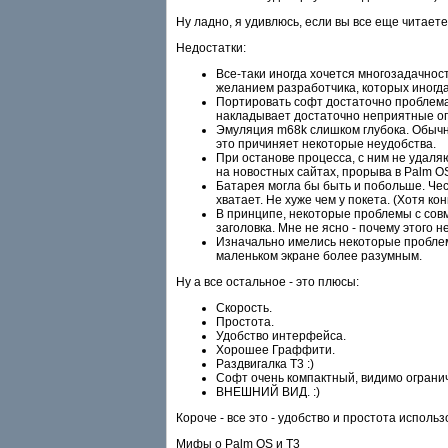
Ну ладно, я удивлюсь, если вы все еще читаете
Недостатки:
Все-таки иногда хочется многозадачност
желанием разработчика, которых иногда
Портировать софт достаточно проблемат
накладывает достаточно неприятные огр
Эмуляция m68k слишком глубока. Обычн
это причиняет некоторые неудобства.
При останове процесса, с ним не удаляю
на новостных сайтах, прорыва в Palm O
Батарея могла бы быть и побольше. Честн
хватает. Не хуже чем у покета. (Хотя ко
В принципе, некоторые проблемы с совм
заголовка. Мне не ясно - почему этого не
Изначально имелись некоторые проблемы
маленьком экране более разумным.
Ну а все остальное - это плюсы:
Скорость.
Простота.
Удобство интерфейса.
Хорошее Граффити.
Раздвигалка T3 :)
Софт очень компактный, видимо ограниче
ВНЕШНИЙ ВИД. :)
Короче - все это - удобство и простота использов
Мифы о Palm OS и T3