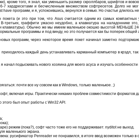
), кроме того, я знал, как уменьшить размер скроллбаров, шрифтов и вовс
6-7 хардресетами и бесчисленным множеством софтресетов. Долго не мог 
 have программ, и я, успокоившись, вернулся в семью. Но счастье длилось не
 покета (и это при том, что Asus считается одним из самых компактных у
 В-третьих, граффити ужасно неудобно, а клавиатура на наладоннике это,
и клавиатуры). Обычно же мы имеем маленькое окошко высотой МЕНЬШЕ 240
ормальные программы и под винду, но это получается как бы поперек общей 
 новых программ, через некоторое время покет начинал заметно подтормаж
приходилось каждый день устанавливать карманный компьютер в крэдл, так к
 я начал подыскивать нового хозяина для моего асуса и изучать особенност
ягаться: почти все ну совсем как в Windows, только маленькое. ;)
софт, включая игры. Практически никаких проблем совместимости форматов д
о этого был опыт работы с Win32 API.
а;
ока);
e) режим (пока?), софт часто тоже его не поддерживает. nyditot не выход.
ля маленького экрана.
века: русификатор Penreader не понравился, в итоге ввод возможен только в