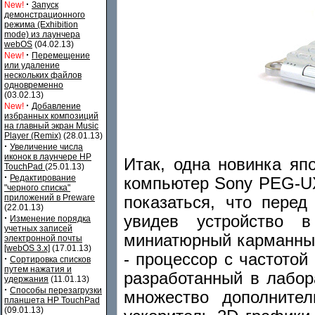
·
New!
Запуск
демонстрационного
режима (Exhibition
mode) из лаунчера
webOS
(04.02.13)
·
New!
Перемещение
или удаление
нескольких файлов
одновременно
(03.02.13)
·
New!
Добавление
избранных композиций
на главный экран Music
Player (Remix)
(28.01.13)
·
Увеличение числа
иконок в лаунчере HP
Итак, одна новинка яп
TouchPad
(25.01.13)
·
Редактирование
компьютер Sony PEG-UX
"черного списка"
приложений в Preware
показаться, что пере
(22.01.13)
увидев устройство 
·
Изменение порядка
учетных записей
миниатюрный карманны
электронной почты
[webOS 3.x]
(17.01.13)
- процессор с частото
·
Сортировка списков
путем нажатия и
разработанный в лабор
удержания
(11.01.13)
·
Способы перезагрузки
множество дополнител
планшета HP TouchPad
(09.01.13)