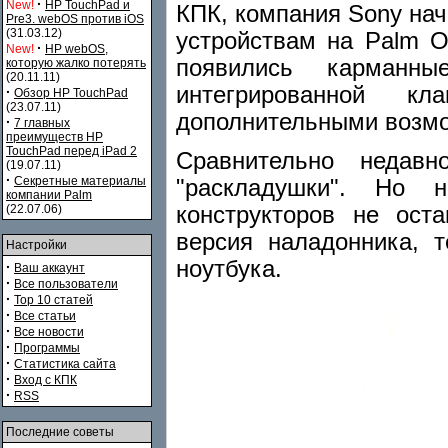
·
New!
HP TouchPad и
КПК, компания Sony на
Pre3. webOS против iOS
(31.03.12)
устройствам на Palm O
·
New!
HP webOS,
появились карман
которую жалко потерять
(20.11.11)
интегрированной к
·
Обзор HP TouchPad
(23.07.11)
дополнительными возм
·
7 главных
преимуществ HP
TouchPad перед iPad 2
Сравнительно недав
(19.07.11)
·
Секретные материалы
"раскладушки". Но 
компании Palm
конструкторов не ост
(22.07.06)
версия наладонника, 
Настройки
ноутбука.
·
Ваш аккаунт
·
Все пользователи
·
Top 10 статей
·
Все статьи
·
Все новости
·
Программы
·
Статистика сайта
·
Вход с КПК
·
RSS
Последние советы