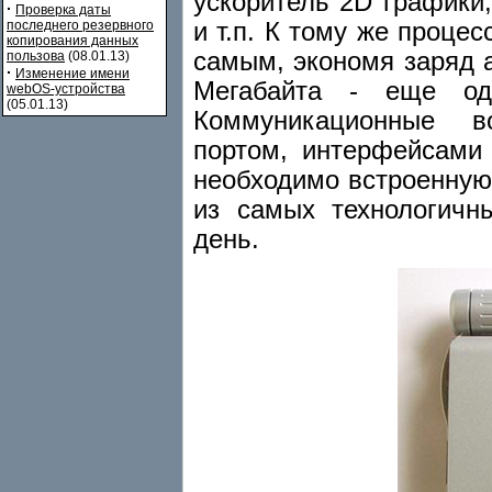
ускоритель 2D графики
·
Проверка даты
и т.п. К тому же проце
последнего резервного
копирования данных
самым, экономя заряд 
пользова
(08.01.13)
·
Изменение имени
Мегабайта - еще од
webOS-устройства
(05.01.13)
Коммуникационные в
портом, интерфейсами 
необходимо встроенную
из самых технологичн
день.