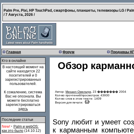
Palm Pre, Pixi, HP TouchPad, смартфоны, планшеты, телевизоры LG / Pal
/
7 Августа, 2026
/
Главная
Форум
Продавцы К
Кто в онлайне
Обзор карманно
В настоящий момент на
сайте находится 22
посетителей и 0
зарегистрированных
пользователей.
Автор:
Михаил Омельчук
, 23 ������� 2004
К сожалению, система
Кол-во прочтений/просмотров: 43930
Вас не опознала. Вы
Кол-во слов в этом тексте: 1409
можете бесплатно
Версия для печати:
зарегистрироваться
здесь
Последние статьи
Sony любит и умеет со
·
New!
Palm и webOS:
к карманным компьюте
как это было
(14.10.12)