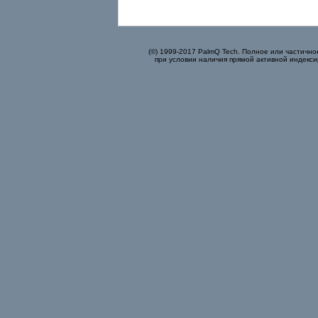
(©) 1999-2017 PalmQ Tech. Полное или частично
при условии наличия прямой активной индекси