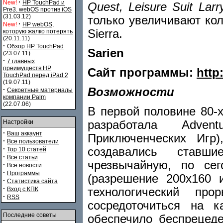
·
New!
HP TouchPad и
Quest, Leisure Suit Larr
Pre3. webOS против iOS
(31.03.12)
только увеличивают ко
·
New!
HP webOS,
Sierra.
которую жалко потерять
(20.11.11)
·
Обзор HP TouchPad
Sarien
(23.07.11)
·
7 главных
преимуществ HP
Сайт программы:
http
TouchPad перед iPad 2
(19.07.11)
Возможности
·
Секретные материалы
компании Palm
(22.07.06)
В первой половине 80-х
разработала Advent
Настройки
·
Ваш аккаунт
Приключенческих Игр)
·
Все пользователи
·
создавались ставш
Top 10 статей
·
Все статьи
чрезвычайную, по се
·
Все новости
·
Программы
(разрешение 200х160 
·
Статистика сайта
·
технологический пр
Вход с КПК
·
RSS
сосредоточиться на к
Последние советы
обеспечило беспрецеде