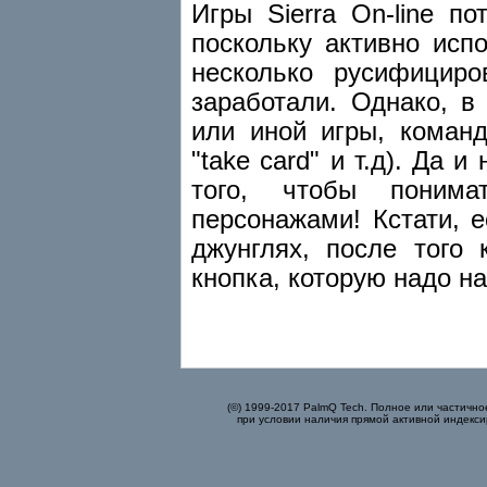
Игры Sierra On-line п
поскольку активно исп
несколько русифицир
заработали. Однако, в
или иной игры, команд
"take card" и т.д). Да 
того, чтобы поним
персонажами! Кстати, е
джунглях, после того 
кнопка, которую надо на
(©) 1999-2017 PalmQ Tech. Полное или частично
при условии наличия прямой активной индекси