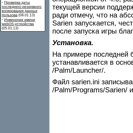
·
Проверка даты
текущей версии поддерж
последнего резервного
копирования данных
ради отмечу, что на аб
пользова
(08.01.13)
·
Изменение имени
Sarien запускается, чес
webOS-устройства
(05.01.13)
после запуска игры бла
Установка.
На примере последней б
устанавливается в осно
/Palm/Launcher/.
Файл sarien.ini записыв
/Palm/Programs/Sarien/