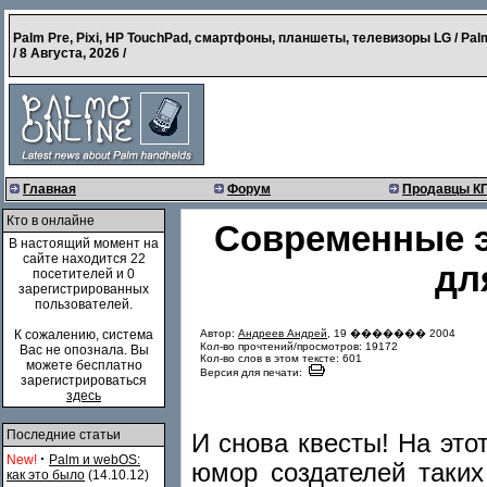
Palm Pre, Pixi, HP TouchPad, смартфоны, планшеты, телевизоры LG / Pal
/
8 Августа, 2026
/
Главная
Форум
Продавцы К
Кто в онлайне
Современные э
В настоящий момент на
сайте находится 22
дл
посетителей и 0
зарегистрированных
пользователей.
Автор:
Андреев Андрей
, 19 ������� 2004
К сожалению, система
Кол-во прочтений/просмотров: 19172
Вас не опознала. Вы
Кол-во слов в этом тексте: 601
можете бесплатно
Версия для печати:
зарегистрироваться
здесь
Последние статьи
И снова квесты! На этот
·
New!
Palm и webOS:
юмор создателей таки
как это было
(14.10.12)