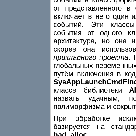
от представленного в
включает в него один 
событий. Эти классы
события от одного кл
архитектура, но она
скорее она использ
прикладного проекта
. 
глобальных переменных 
путём включения в ко
SysAppLaunchCmdFin
классе библиотеки
A
назвать удачным, п
полиморфизма и сокрыт
При обработке исклю
базируется на станд
bad_alloc
.