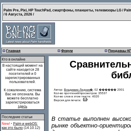
Palm Pre, Pixi, HP TouchPad, смартфоны, планшеты, телевизоры LG / Pal
/
6 Августа, 2026
/
Главная
Форум
Продавцы К
Кто в онлайне
Сравнительн
В настоящий момент на
сайте находится 28
биб
посетителей и 0
зарегистрированных
пользователей.
Автор:
Владимир Ледник�
, 02 ������ 2001
К сожалению, система
Кол-во прочтений/просмотров: 35537
Вас не опознала. Вы
Кол-во слов в этом тексте: 4020
можете бесплатно
Версия для печати:
зарегистрироваться
здесь
Последние статьи
В статье выполнен высоко
·
New!
Palm и webOS:
рынке объектно-ориентиро
как это было
(14.10.12)