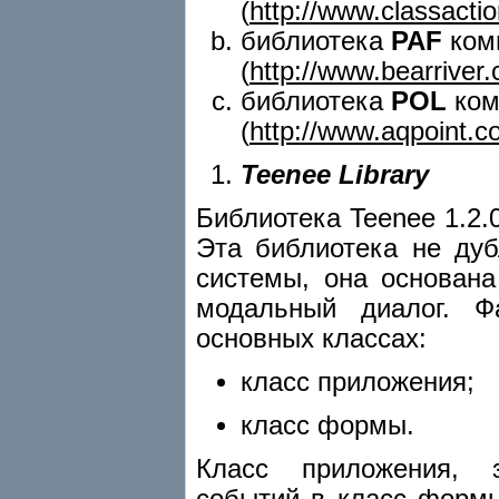
(
http://www.classacti
библиотека
PAF
ком
(
http://www.bearriver
библиотека
POL
ком
(
http://www.aqpoint.c
Teenee
Library
Библиотека Teenee 1.2.
Эта библиотека не ду
системы, она основана
модальный диалог. Ф
основных классах:
класс приложения;
класс формы.
Класс приложения, 
событий в класс форм