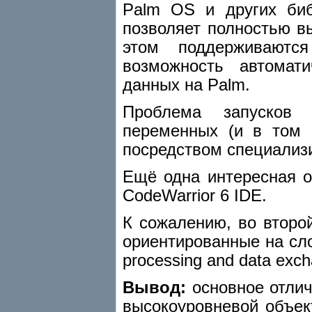
Palm OS и других биб
позволяет полностью в
этом поддерживаютс
возможность автомат
данных на Palm.
Проблема запусков 
переменных (и в том ч
посредством специализ
Ещё одна интересная о
CodeWarrior 6 IDE.
К сожалению, во второ
ориентированные на сло
processing and data exch
Вывод:
основное отлич
высокоуровневой объе