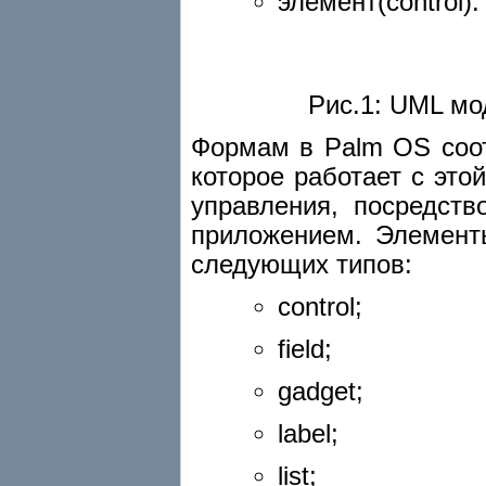
элемент(control).
Рис.1: UML мо
Формам в Palm OS соот
которое работает с эт
управления, посредств
приложением. Элемент
следующих типов:
control;
field;
gadget;
label;
list;