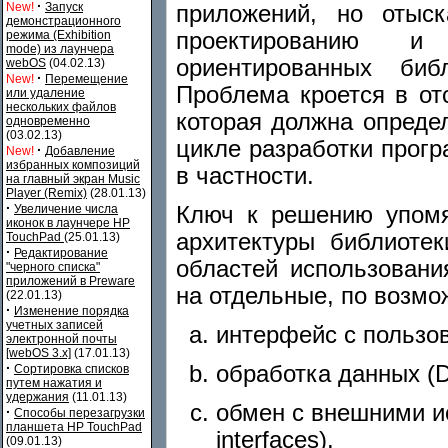
·
New!
Запуск
приложений, но отыск
демонстрационного
проектированию и 
режима (Exhibition
mode) из лаунчера
ориентированных биб
webOS
(04.02.13)
·
New!
Перемещение
Проблема кроется в от
или удаление
нескольких файлов
которая должна опреде
одновременно
(03.02.13)
цикле разработки прог
·
New!
Добавление
избранных композиций
в частности.
на главный экран Music
Player (Remix)
(28.01.13)
·
Ключ к решению упомя
Увеличение числа
иконок в лаунчере HP
архитектуры библиотек
TouchPad
(25.01.13)
·
Редактирование
областей использовани
"черного списка"
приложений в Preware
на отдельные, по возм
(22.01.13)
·
Изменение порядка
учетных записей
интерфейс с пользов
электронной почты
[webOS 3.x]
(17.01.13)
·
обработка данных (Da
Сортировка списков
путем нажатия и
удержания
(11.01.13)
обмен с внешними ис
·
Способы перезагрузки
планшета HP TouchPad
interfaces).
(09.01.13)