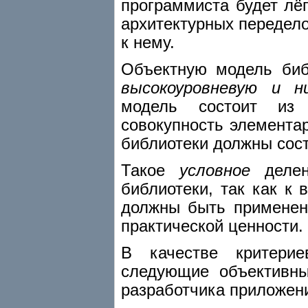
программиста будет лё
архитектурных передел
к нему.
Объектную модель би
высокоуровневую и ни
модель состоит из 
совокупность элемента
библиотеки должны сос
Такое
условное
делен
библиотеки, так как к
должны быть примене
практической ценности.
В качестве критерие
следующие объективны
разработчика приложен