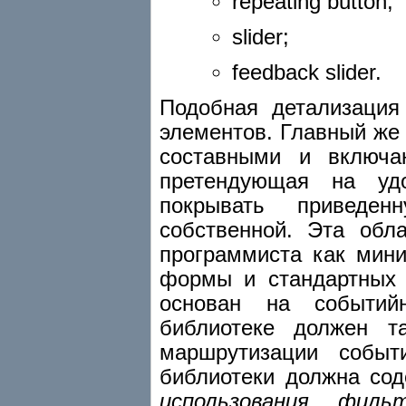
repeating button;
slider;
feedback slider.
Подобная детализация
элементов. Главный же
составными и включа
претендующая на удо
покрывать приведе
собственной. Эта обл
программиста как мин
формы и стандартных 
основан на событий
библиотеке должен т
маршрутизации событ
библиотеки должна со
использования
,
фильт