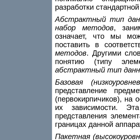
разработки стандартной
Абстрактный тип дан
набор методов
, зани
означает, что мы мо
поставить в соответс
методов
. Другими сло
понятию (типу элем
абстрактный тип данн
Базовая (низкоуровн
представление предм
(первокирпичиков), на 
их зависимости. Эт
представления элемен
границах данной аппар
Пакетная (высокоуровн