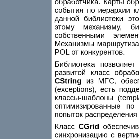
обработчика. Карты об
события по иерархии к
данной библиотеки эт
этому механизму, б
собственными элемент
Механизмы маршрутиза
POL от конкурентов.
Библиотека позволяет
развитой класс обраб
CString
из MFC, обесп
(exceptions), есть под
классы-шаблоны (templ
оптимизированные по
попыток распределения
Класс
CGrid
обеспечив
синхронизацию с вертик