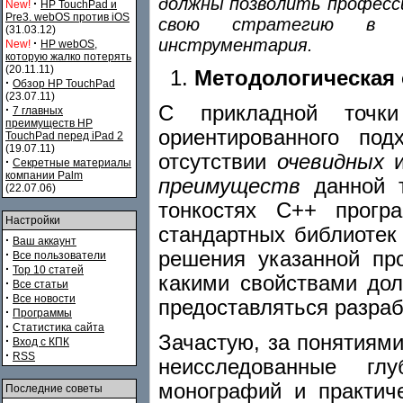
должны позволить професс
·
New!
HP TouchPad и
Pre3. webOS против iOS
свою стратегию в ис
(31.03.12)
инструментария.
·
New!
HP webOS,
которую жалко потерять
(20.11.11)
Методологическая
·
Обзор HP TouchPad
(23.07.11)
С прикладной точки
·
7 главных
преимуществ HP
ориентированного по
TouchPad перед iPad 2
(19.07.11)
отсутствии
очевидных
·
Секретные материалы
компании Palm
преимуществ
данной т
(22.07.06)
тонкостях С++ програ
Настройки
стандартных библиотек
·
Ваш аккаунт
решения указанной пр
·
Все пользователи
·
Top 10 статей
какими свойствами до
·
Все статьи
·
Все новости
предоставляться разраб
·
Программы
·
Статистика сайта
Зачастую, за понятиями
·
Вход с КПК
·
RSS
неисследованные гл
монографий и практич
Последние советы