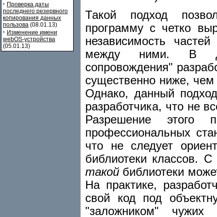
·
Проверка даты
последнего резервного
Такой подход позвол
копирования данных
пользова
(08.01.13)
программу с четко выр
·
Изменение имени
независимость часте
webOS-устройства
(05.01.13)
между ними. В дол
сопровождения" разраб
существенно ниже, чем
Однако, данный подход
разработчика, что не вс
Разрешение этого п
профессиональных стан
что не следует ориен
библиотеки классов. С
такой
библиотеки может
На практике, разработ
свой код под объектн
"заложником" чужих 