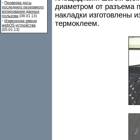
·
Проверка даты
диаметром от разъема п
последнего резервного
копирования данных
накладки изготовлены и
пользова
(08.01.13)
·
Изменение имени
термоклеем.
webOS-устройства
(05.01.13)