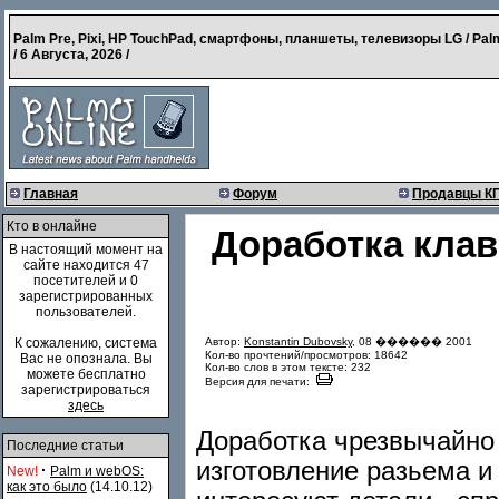
Palm Pre, Pixi, HP TouchPad, смартфоны, планшеты, телевизоры LG / Pal
/
6 Августа, 2026
/
Главная
Форум
Продавцы К
Кто в онлайне
Доработка клав
В настоящий момент на
сайте находится 47
посетителей и 0
зарегистрированных
пользователей.
Автор:
Konstantin Dubovsky
, 08 ������ 2001
К сожалению, система
Кол-во прочтений/просмотров: 18642
Вас не опознала. Вы
Кол-во слов в этом тексте: 232
можете бесплатно
Версия для печати:
зарегистрироваться
здесь
Доработка чрезвычайно 
Последние статьи
изготовление разьема и
·
New!
Palm и webOS:
как это было
(14.10.12)