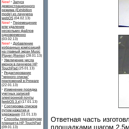
·
New!
Запуск
демонстрационного
режима (Exhibition
mode) из лаунчера
webOS
(04.02.13)
·
New!
Перемещение
или удаление
нескольких файлов
одновременно
(03.02.13)
·
New!
Добавление
избранных композиций
на главный экран Music
Player (Remix)
(28.01.13)
·
Увеличение числа
иконок в лаунчере HP
TouchPad
(25.01.13)
·
Редактирование
"черного списка"
приложений в Preware
(22.01.13)
·
Изменение порядка
учетных записей
электронной почты
[webOS 3.x]
(17.01.13)
·
Сортировка списков
путем нажатия и
удержания
(11.01.13)
Ответная часть изготов
·
Способы перезагрузки
планшета HP TouchPad
площадками шагом 2,5м
(09.01.13)