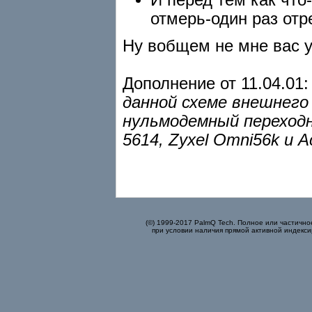
отмерь-один раз отр
Ну вобщем не мне вас у
Дополнение от 11.04.01
данной схеме внешнего
нульмодемный переходн
5614, Zyxel Omni56k и 
(©) 1999-2017 PalmQ Tech. Полное или частично
при условии наличия прямой активной индекси