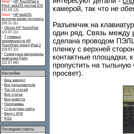
интересуют детали -
сп
·
New!
HP TouchPad и
Pre3. webOS против iOS
камерой, так что не обес
(31.03.12)
·
New!
HP webOS,
которую жалко потерять
Разъемчик на клавиатур
(20.11.11)
·
Обзор HP TouchPad
один ряд. Связь между
(23.07.11)
·
7 главных
сделана проводом ПЭЛШ
преимуществ HP
TouchPad перед iPad 2
пленку с верхней сторо
(19.07.11)
·
Секретные материалы
контактные площадки, к
компании Palm
(22.07.06)
пропустить на тыльную 
просвет).
Настройки
·
Ваш аккаунт
·
Все пользователи
·
Top 10 статей
·
Все статьи
·
Все новости
·
Программы
·
Статистика сайта
·
Вход с КПК
·
RSS
Последние советы