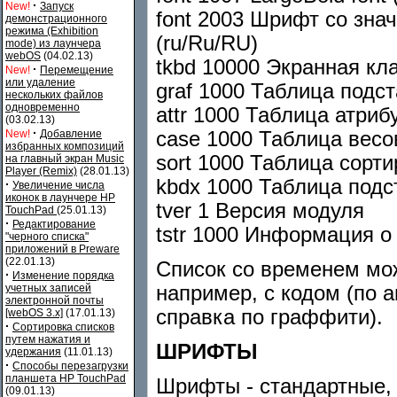
·
New!
Запуск
font 2003 Шрифт со знач
демонстрационного
режима (Exhibition
(ru/Ru/RU)
mode) из лаунчера
webOS
(04.02.13)
tkbd 10000 Экранная кл
·
New!
Перемещение
или удаление
graf 1000 Таблица подс
нескольких файлов
одновременно
attr 1000 Таблица атри
(03.02.13)
·
case 1000 Таблица весо
New!
Добавление
избранных композиций
sort 1000 Таблица сорт
на главный экран Music
Player (Remix)
(28.01.13)
kbdx 1000 Таблица под
·
Увеличение числа
иконок в лаунчере HP
tver 1 Версия модуля
TouchPad
(25.01.13)
·
Редактирование
tstr 1000 Инфоpмация о 
"черного списка"
приложений в Preware
(22.01.13)
Список со временем мо
·
Изменение порядка
например, с кодом (по а
учетных записей
электронной почты
справка по граффити).
[webOS 3.x]
(17.01.13)
·
Сортировка списков
путем нажатия и
ШРИФТЫ
удержания
(11.01.13)
·
Способы перезагрузки
планшета HP TouchPad
Шрифты - стандартные,
(09.01.13)