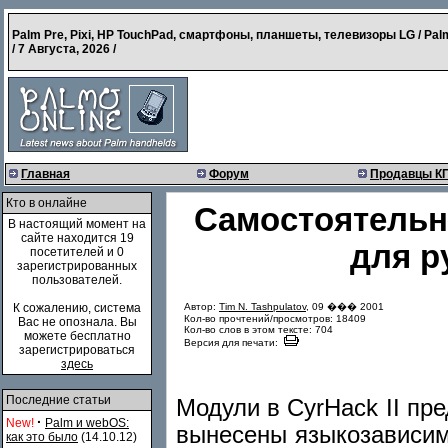
Palm Pre, Pixi, HP TouchPad, смартфоны, планшеты, телевизоры LG / Pal
/
7 Августа, 2026
/
Главная
Форум
Продавцы К
Кто в онлайне
Самостоятельн
В настоящий момент на
сайте находится 19
для р
посетителей и 0
зарегистрированных
пользователей.
Автор:
Tim N. Tashpulatov
, 09 ��� 2001
К сожалению, система
Кол-во прочтений/просмотров: 18409
Вас не опознала. Вы
Кол-во слов в этом тексте: 704
можете бесплатно
Версия для печати:
зарегистрироваться
здесь
Последние статьи
Модули в CyrHack II пр
·
New!
Palm и webOS:
вынесены языкозависим
как это было
(14.10.12)