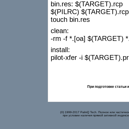
bin.res: $(TARGET).rcp
$(PILRC) $(TARGET).rcp
touch bin.res
clean:
-rm -f *.[oa] $(TARGET) *
install:
pilot-xfer -i $(TARGET).p
При подготовке статьи
(©) 1999-2017 PalmQ Tech. Полное или частично
при условии наличия прямой активной индекси