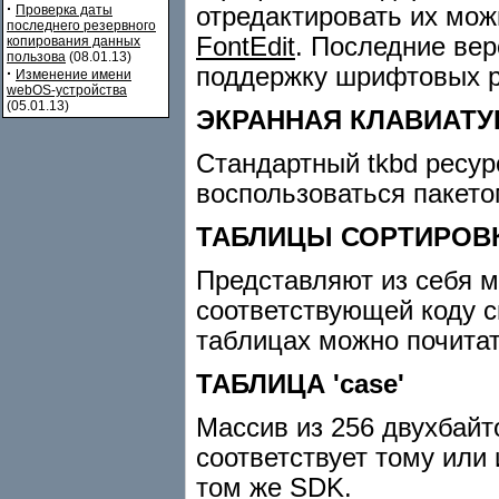
·
отредактировать их мо
Проверка даты
последнего резервного
FontEdit
. Последние ве
копирования данных
пользова
(08.01.13)
поддержку шрифтовых р
·
Изменение имени
webOS-устройства
(05.01.13)
ЭКРАННАЯ КЛАВИАТУ
Стандартный tkbd ресур
воспользоваться пакет
ТАБЛИЦЫ СОРТИРОВКИ '
Представляют из себя ма
соответствующей коду с
таблицах можно почитат
ТАБЛИЦА 'case'
Массив из 256 двухбайт
соответствует тому или
том же SDK.