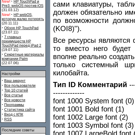
·
New!
HP TouchPad и
сами клавиатуры, табл
Pre3. webOS против iOS
(31.03.12)
должен обязательно имет
·
New!
HP webOS,
по возможности должно
которую жалко потерять
(20.11.11)
(KOI8)").
·
Обзор HP TouchPad
(23.07.11)
·
7 главных
Все ресурсы являются ф
преимуществ HP
TouchPad перед iPad 2
то вместо него будет
(19.07.11)
·
Секретные материалы
вполне реально создать
компании Palm
только системный шр
(22.07.06)
килобайта.
Настройки
·
Ваш аккаунт
Тип ID Комментарий
---
·
Все пользователи
·
Top 10 статей
-------------
·
Все статьи
font 1000 System font (0)
·
Все новости
·
Программы
font 1001 Bold font (1)
·
Статистика сайта
·
Вход с КПК
font 1002 Large font (2)
·
RSS
font 1003 Symbol font (3)
Последние советы
font 1007 LargeBold font 