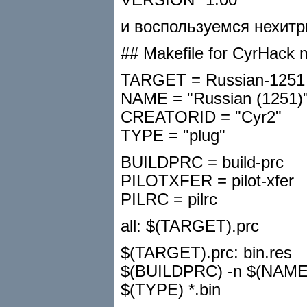
и воспользуемся нехитр
## Makefile for CyrHack 
TARGET = Russian-1251
NAME = "Russian (1251)
CREATORID = "Cyr2"
TYPE = "plug"
BUILDPRC = build-prc
PILOTXFER = pilot-xfer
PILRC = pilrc
all: $(TARGET).prc
$(TARGET).prc: bin.res
$(BUILDPRC) -n $(NAME)
$(TYPE) *.bin