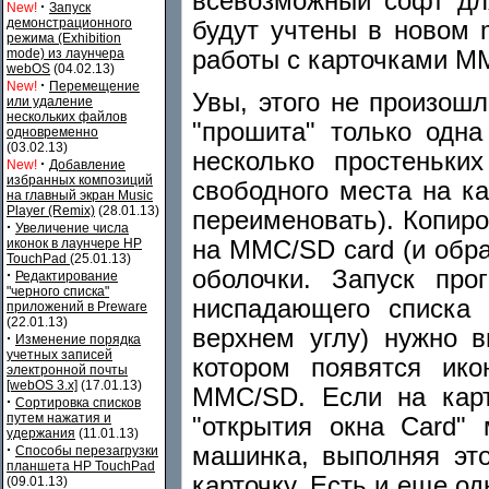
всевозможный софт для
·
New!
Запуск
демонстрационного
будут учтены в новом
режима (Exhibition
работы с карточками M
mode) из лаунчера
webOS
(04.02.13)
·
New!
Перемещение
Увы, этого не произош
или удаление
нескольких файлов
"прошита" только одна
одновременно
(03.02.13)
несколько простеньк
·
New!
Добавление
избранных композиций
свободного места на к
на главный экран Music
Player (Remix)
(28.01.13)
переименовать). Копир
·
Увеличение числа
на MMC/SD card (и обр
иконок в лаунчере HP
TouchPad
(25.01.13)
оболочки. Запуск пр
·
Редактирование
"черного списка"
ниспадающего списка 
приложений в Preware
(22.01.13)
верхнем углу) нужно в
·
Изменение порядка
учетных записей
котором появятся ико
электронной почты
[webOS 3.x]
(17.01.13)
MMC/SD. Если на карт
·
Сортировка списков
путем нажатия и
"открытия окна Card" 
удержания
(11.01.13)
·
машинка, выполняя это
Способы перезагрузки
планшета HP TouchPad
карточку. Есть и еще о
(09.01.13)