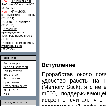
·
New!
HP TouchPad и
Pre3. webOS против iOS
(31.03.12)
·
New!
HP webOS,
которую жалко потерять
(20.11.11)
·
Обзор HP TouchPad
(23.07.11)
·
7 главных
преимуществ HP
TouchPad перед iPad 2
(19.07.11)
·
Секретные материалы
компании Palm
(22.07.06)
Настройки
·
Ваш аккаунт
Вступление
·
Все пользователи
·
Top 10 статей
Проработав около пол
·
Все статьи
·
Все новости
удобство работы на 
·
Программы
(Memory Stick), я с н
·
Статистика сайта
·
Вход с КПК
m505, поддерживающей 
·
RSS
искренне считал, что
Последние советы