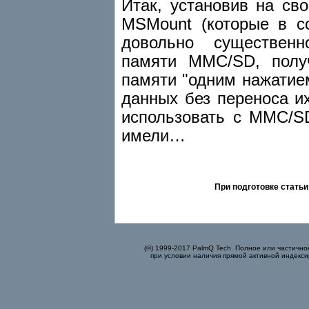
Итак, установив на св
MSMount (которые в с
довольно существенн
памяти MMC/SD, полу
памяти "одним нажатие
данных без переноса и
использовать с MMC/S
имели…
При подготовке стать
(©) 1999-2017 PalmQ Tech. Полное или частично
при условии наличия прямой активной индекси