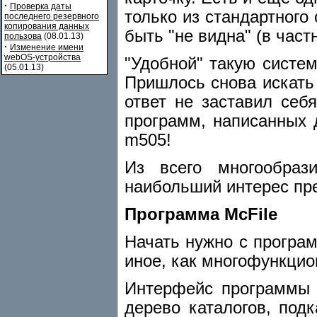
·
Проверка даты
только из стандартного
последнего резервного
копирования данных
быть "не видна" (в част
пользова
(08.01.13)
·
Изменение имени
webOS-устройства
"Удобной" такую систе
(05.01.13)
Пришлось снова искать 
ответ не заставил себ
программ, написанных 
m505!
Из всего многообра
наибольший интерес пре
Программа McFile
Начать нужно с прогр
иное, как многофункц
Интерфейс программы -
дерево каталогов, под