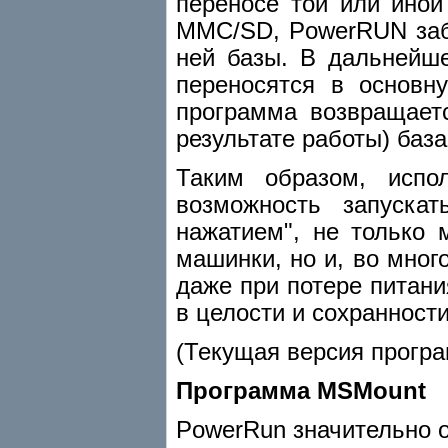
переносе той или иной
MMC/SD, PowerRUN заби
ней базы. В дальнейше
переносятся в основн
программа возвращает
результате работы) база
Таким образом, испо
возможность запуска
нажатием", не только
машинки, но и, во мног
даже при потере питан
в целости и сохранности
(Текущая версия програ
Программа MSMount
PowerRun значительно о