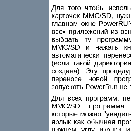
Для того чтобы испол
карточек MMC/SD, нужн
главном окне PowerRUN 
всех приложений из ос
выбрать ту программ
MMC/SD и нажать кно
автоматически перенес
(если такой директори
создана). Эту процед
переносе новой про
запускать PowerRun не 
Для всех программ, пе
MMC/SD, программа P
которые можно "увидеть
ярлык как обычная про
нижнем углу иконки и