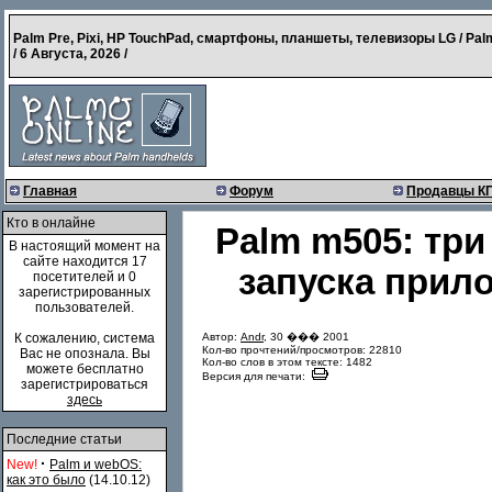
Palm Pre, Pixi, HP TouchPad, смартфоны, планшеты, телевизоры LG / Pal
/
6 Августа, 2026
/
Главная
Форум
Продавцы К
Кто в онлайне
Palm m505: тр
В настоящий момент на
сайте находится 17
запуска прил
посетителей и 0
зарегистрированных
пользователей.
Автор:
Andr
, 30 ��� 2001
К сожалению, система
Кол-во прочтений/просмотров: 22810
Вас не опознала. Вы
Кол-во слов в этом тексте: 1482
можете бесплатно
Версия для печати:
зарегистрироваться
здесь
Последние статьи
·
New!
Palm и webOS:
как это было
(14.10.12)