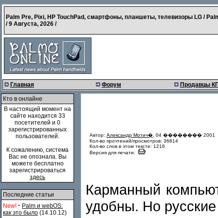
Palm Pre, Pixi, HP TouchPad, смартфоны, планшеты, телевизоры LG / Pal
/
9 Августа, 2026
/
Главная
Форум
Продавцы К
Кто в онлайне
В настоящий момент на
сайте находится 33
посетителей и 0
зарегистрированных
Автор:
Александр Мотич�
, 04 �������� 2001
пользователей.
Кол-во прочтений/просмотров: 36814
Кол-во слов в этом тексте: 1216
К сожалению, система
Версия для печати:
Вас не опознала. Вы
можете бесплатно
зарегистрироваться
здесь
Карманный компьют
Последние статьи
удобны. Но русские
·
New!
Palm и webOS:
как это было
(14.10.12)