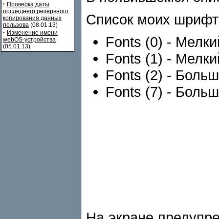
·
Проверка даты
последнего резервного
Список моих шрифт
копирования данных
пользова
(08.01.13)
·
Изменение имени
Fonts (0) - Мелк
webOS-устройства
(05.01.13)
Fonts (1) - Мел
Fonts (2) - Бол
Fonts (7) - Бол
На экране предупр