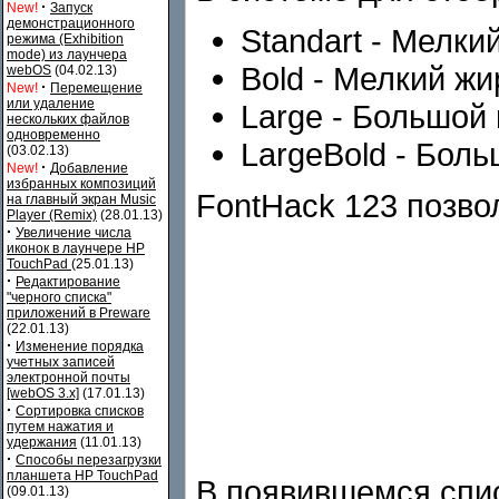
·
New!
Запуск
демонстрационного
Standart - Мелк
режима (Exhibition
mode) из лаунчера
Bold - Мелкий ж
webOS
(04.02.13)
·
New!
Перемещение
или удаление
Large - Большой
нескольких файлов
одновременно
LargeBold - Бол
(03.02.13)
·
New!
Добавление
избранных композиций
FontHack 123 позв
на главный экран Music
Player (Remix)
(28.01.13)
·
Увеличение числа
иконок в лаунчере HP
TouchPad
(25.01.13)
·
Редактирование
"черного списка"
приложений в Preware
(22.01.13)
·
Изменение порядка
учетных записей
электронной почты
[webOS 3.x]
(17.01.13)
·
Сортировка списков
путем нажатия и
удержания
(11.01.13)
·
Способы перезагрузки
планшета HP TouchPad
В появившемся спи
(09.01.13)