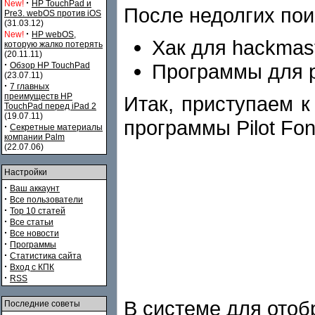
·
New!
HP TouchPad и
После недолгих пои
Pre3. webOS против iOS
(31.03.12)
·
New!
HP webOS,
Хак для hackmas
которую жалко потерять
(20.11.11)
·
Программы для 
Обзор HP TouchPad
(23.07.11)
·
7 главных
преимуществ HP
Итак, приступаем 
TouchPad перед iPad 2
(19.07.11)
программы Pilot Font
·
Секретные материалы
компании Palm
(22.07.06)
Настройки
·
Ваш аккаунт
·
Все пользователи
·
Top 10 статей
·
Все статьи
·
Все новости
·
Программы
·
Статистика сайта
·
Вход с КПК
·
RSS
В системе для отоб
Последние советы