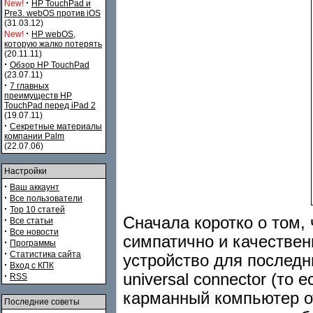
·
New!
HP TouchPad и
Pre3. webOS против iOS
(31.03.12)
·
New!
HP webOS,
которую жалко потерять
(20.11.11)
·
Обзор HP TouchPad
(23.07.11)
·
7 главных
преимуществ HP
TouchPad перед iPad 2
(19.07.11)
·
Секретные материалы
компании Palm
(22.07.06)
Настройки
·
Ваш аккаунт
·
Все пользователи
·
Top 10 статей
Сначала коротко о том, 
·
Все статьи
·
Все новости
симпатично и качестве
·
Программы
·
Статистика сайта
устройство для последн
·
Вход с КПК
universal connector (то
·
RSS
карманный компьютер от
Последние советы