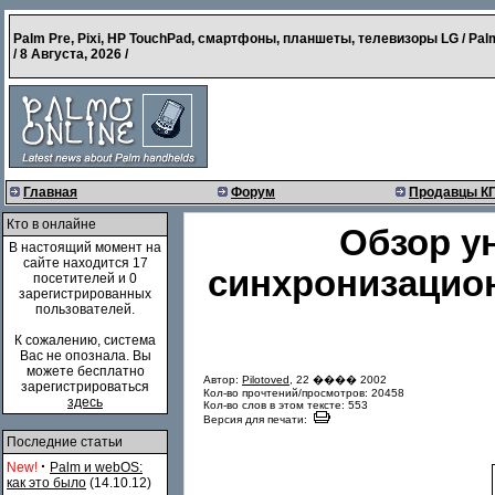
Palm Pre, Pixi, HP TouchPad, смартфоны, планшеты, телевизоры LG / Pal
/
8 Августа, 2026
/
Главная
Форум
Продавцы К
Кто в онлайне
Обзор у
В настоящий момент на
сайте находится 17
синхронизацион
посетителей и 0
зарегистрированных
пользователей.
К сожалению, система
Вас не опознала. Вы
можете бесплатно
Автор:
Pilotoved
, 22 ���� 2002
зарегистрироваться
Кол-во прочтений/просмотров: 20458
здесь
Кол-во слов в этом тексте: 553
Версия для печати:
Последние статьи
·
New!
Palm и webOS:
как это было
(14.10.12)