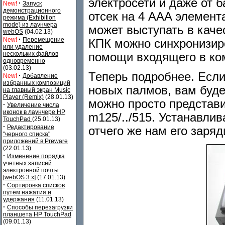
электросети и даже от 
·
New!
Запуск
демонстрационного
отсек на 4 AAA элемента
режима (Exhibition
mode) из лаунчера
может выступать в каче
webOS
(04.02.13)
·
New!
Перемещение
КПК можно синхронизир
или удаление
нескольких файлов
помощи входящего в ко
одновременно
(03.02.13)
Теперь подробнее. Есл
·
New!
Добавление
избранных композиций
новых палмов, вам будет
на главный экран Music
Player (Remix)
(28.01.13)
можно просто представи
·
Увеличение числа
иконок в лаунчере HP
m125/../515. Устанавли
TouchPad
(25.01.13)
·
Редактирование
отчего же нам его заряд
"черного списка"
приложений в Preware
(22.01.13)
·
Изменение порядка
учетных записей
электронной почты
[webOS 3.x]
(17.01.13)
·
Сортировка списков
путем нажатия и
удержания
(11.01.13)
·
Способы перезагрузки
планшета HP TouchPad
(09.01.13)