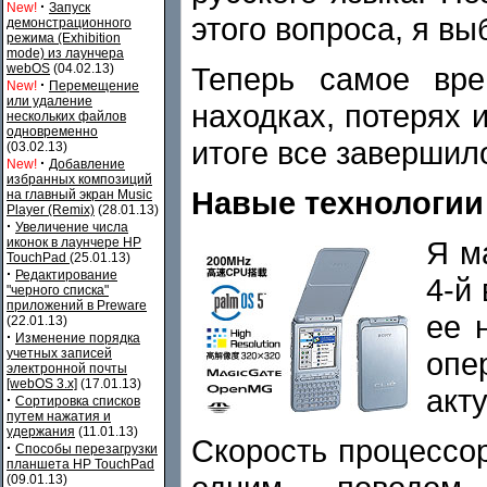
·
New!
Запуск
этого вопроса, я вы
демонстрационного
режима (Exhibition
mode) из лаунчера
Теперь самое вре
webOS
(04.02.13)
·
New!
Перемещение
или удаление
находках, потерях 
нескольких файлов
одновременно
итоге все завершило
(03.02.13)
·
New!
Добавление
избранных композиций
Навые технологии
на главный экран Music
Player (Remix)
(28.01.13)
·
Увеличение числа
Я м
иконок в лаунчере HP
TouchPad
(25.01.13)
·
Редактирование
4-й
"черного списка"
приложений в Preware
ее 
(22.01.13)
·
Изменение порядка
опе
учетных записей
электронной почты
[webOS 3.x]
(17.01.13)
акт
·
Сортировка списков
путем нажатия и
удержания
(11.01.13)
Скорость процессор
·
Способы перезагрузки
планшета HP TouchPad
(09.01.13)