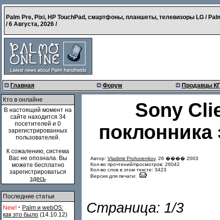
Palm Pre, Pixi, HP TouchPad, смартфоны, планшеты, телевизоры LG / Pal
/
6 Августа, 2026
/
Главная
Форум
Продавцы К
Кто в онлайне
Sony Cli
В настоящий момент на
сайте находится 34
посетителей и 0
поклонника
зарегистрированных
пользователей.
К сожалению, система
Вас не опознала. Вы
Автор:
Vladimir Prohorenkov
, 26 ���� 2003
Кол-во прочтений/просмотров: 26042
можете бесплатно
Кол-во слов в этом тексте: 3423
зарегистрироваться
Версия для печати:
здесь
Последние статьи
Страница: 1/3
·
New!
Palm и webOS:
как это было
(14.10.12)