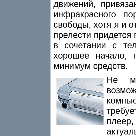
движений, привяза
инфракрасного по
свободы, хотя я и о
прелести придется 
в сочетании с те
хорошее начало, п
минимум средств.
Не м
возм
компь
требу
плеер
актуа