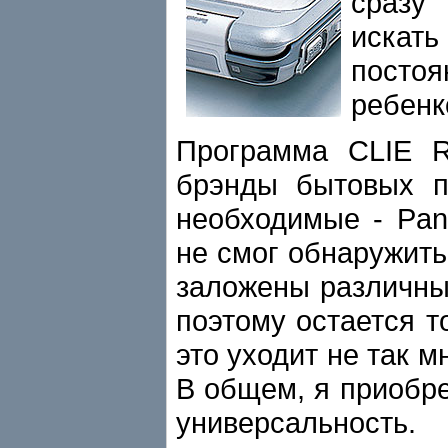
сразу
искат
посто
ребенк
Программа CLIE R
брэнды бытовых п
необходимые - Pana
не смог обнаружить
заложены различны
поэтому остается т
это уходит не так м
В общем, я приобре
универсальность.