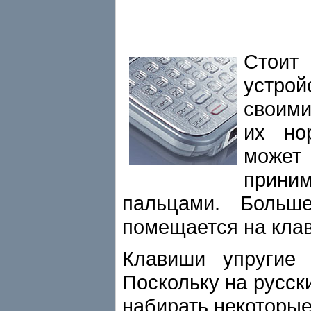
Стоит
устрой
своими
их но
может
приним
пальцами. Больш
помещается на клав
Клавиши упругие
Поскольку на русски
набирать некоторые