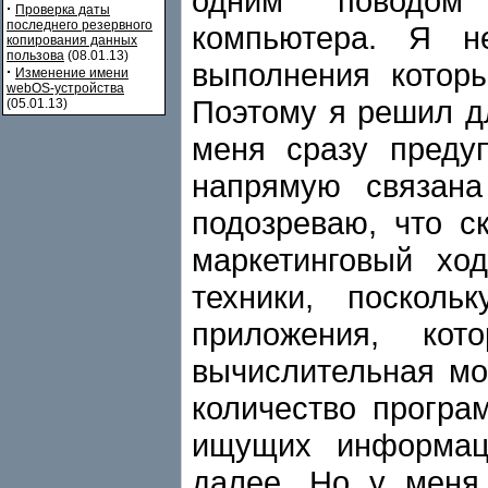
одним поводом 
·
Проверка даты
последнего резервного
компьютера. Я н
копирования данных
пользова
(08.01.13)
выполнения котор
·
Изменение имени
webOS-устройства
Поэтому я решил дл
(05.01.13)
меня сразу предуп
напрямую связана
подозреваю, что с
маркетинговый хо
техники, поскол
приложения, кот
вычислительная мо
количество програ
ищущих информац
далее. Но у меня