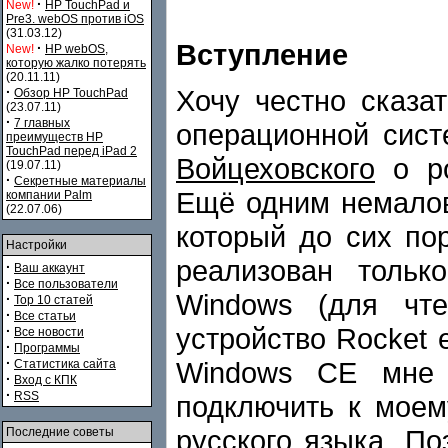
·
New!
HP TouchPad и
Pre3. webOS против iOS
(31.03.12)
Вступление
·
New!
HP webOS,
которую жалко потерять
(20.11.11)
Хочу честно сказа
·
Обзор HP TouchPad
(23.07.11)
·
7 главных
операционной сис
преимуществ HP
TouchPad перед iPad 2
Войцеховского
о ро
(19.07.11)
·
Секретные материалы
Ещё одним немалов
компании Palm
(22.07.06)
который до сих по
Настройки
реализован тольк
·
Ваш аккаунт
·
Все пользователи
Windows (для чте
·
Top 10 статей
·
Все статьи
устройство Rocket 
·
Все новости
·
Программы
·
Windows CE мне 
Статистика сайта
·
Вход с КПК
·
RSS
подключить к моем
русского языка. П
Последние советы