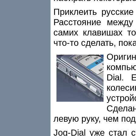
Приклеить русские
Расстояние между
самих клавишах то
что-то сделать, пок
Ориги
компью
Dial.
колес
устрой
Сдела
левую руку, чем под
Jog-Dial уже стал 