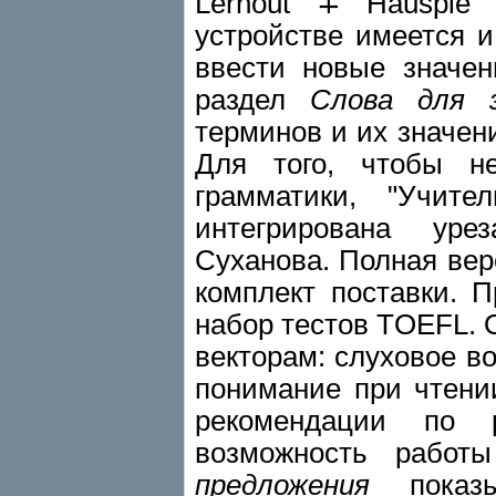
Lernout ∓ Hauspie 
устройстве имеется и
ввести новые значен
раздел
Слова для з
терминов и их значени
Для того, чтобы н
грамматики, "Учит
интегрирована уре
Суханова. Полная вер
комплект поставки. 
набор тестов TOEFL. 
векторам: слуховое во
понимание при чтени
рекомендации по 
возможность работ
предложения
показы