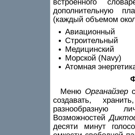
встроенного слова
дополнительную пл
(каждый объемом около
Авиационный
Строительный
Медицинский
Морской (Navy)
Атомная энергетика
Ф
Меню
Органайзер
с
создавать, хранит
разнообразную л
Возможностей
Дикто
десяти минут голос
емкости свободной па