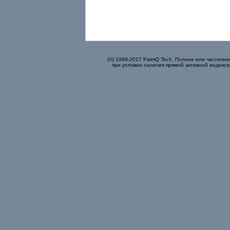
(©) 1999-2017 PalmQ Tech. Полное или частично
при условии наличия прямой активной индекси