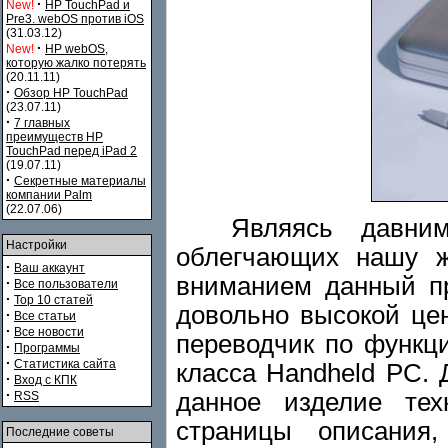
·
New!
HP TouchPad и
Pre3. webOS против iOS
(31.03.12)
·
New!
HP webOS,
которую жалко потерять
(20.11.11)
·
Обзор HP TouchPad
(23.07.11)
·
7 главных
преимуществ HP
TouchPad перед iPad 2
(19.07.11)
·
Секретные материалы
компании Palm
(22.07.06)
Являясь давним п
Настройки
облегчающих нашу ж
·
Ваш аккаунт
вниманием данный пр
·
Все пользователи
·
Top 10 статей
довольно высокой цен
·
Все статьи
·
Все новости
переводчик по функц
·
Программы
·
Статистика сайта
класса Handheld PC. 
·
Вход с КПК
·
данное изделие тех
RSS
страницы описания
Последние советы