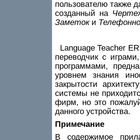
пользователю также д
созданный на
Чертеж
Заметок
и
Телефонно
Language Teacher ER5
переводчик с играми
программами, предн
уровнем знания ино
закрытости архитект
системы не приходит
фирм, но это пожалу
данного устройства.
Примечание
В содержимое прила