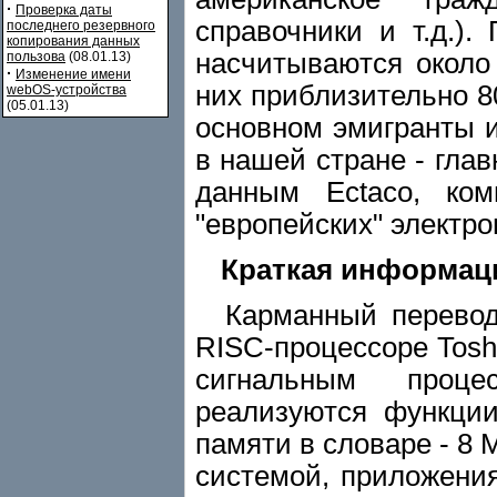
·
Проверка даты
справочники и т.д.)
последнего резервного
копирования данных
насчитываются около 
пользова
(08.01.13)
·
Изменение имени
них приблизительно 8
webOS-устройства
(05.01.13)
основном эмигранты и
в нашей стране - гла
данным Ectaco, ко
"европейских" электр
Краткая информаци
Карманный переводчи
RISC-процессоре Tos
сигнальным проце
реализуются функци
памяти в словаре - 8 
системой, приложени