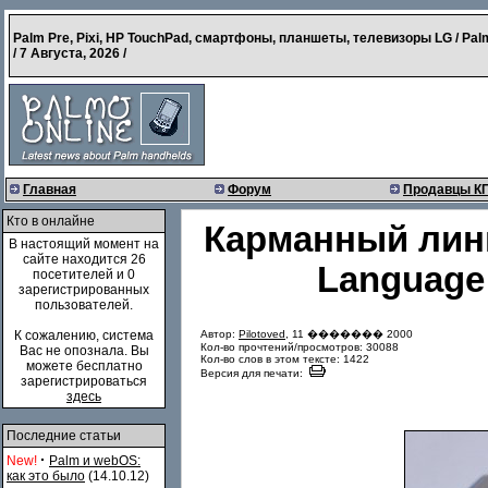
Palm Pre, Pixi, HP TouchPad, смартфоны, планшеты, телевизоры LG / Pal
/
7 Августа, 2026
/
Главная
Форум
Продавцы К
Кто в онлайне
Карманный лин
В настоящий момент на
сайте находится 26
Language
посетителей и 0
зарегистрированных
пользователей.
Автор:
Pilotoved
, 11 ������� 2000
К сожалению, система
Кол-во прочтений/просмотров: 30088
Вас не опознала. Вы
Кол-во слов в этом тексте: 1422
можете бесплатно
Версия для печати:
зарегистрироваться
здесь
Последние статьи
·
New!
Palm и webOS:
как это было
(14.10.12)