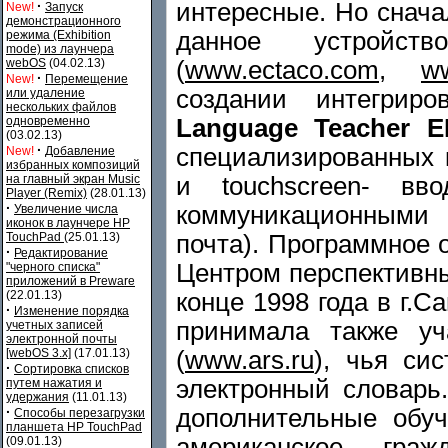
интересные. Но снача
·
New!
Запуск
демонстрационного
данное устройст
режима (Exhibition
mode) из лаунчера
(
www.ectaco.com
,
ww
webOS
(04.02.13)
·
New!
Перемещение
создании интегрир
или удаление
нескольких файлов
Language Teacher 
одновременно
(03.02.13)
·
специализированных
New!
Добавление
избранных композиций
и touchscreen- вв
на главный экран Music
Player (Remix)
(28.01.13)
·
коммуникационными 
Увеличение числа
иконок в лаунчере HP
почта). Программное 
TouchPad
(25.01.13)
·
Редактирование
Центром перспективны
"черного списка"
приложений в Preware
конце 1998 года в г.С
(22.01.13)
·
Изменение порядка
принимала также уч
учетных записей
электронной почты
(
www.ars.ru
), чья си
[webOS 3.x]
(17.01.13)
·
Сортировка списков
электронный словарь.
путем нажатия и
удержания
(11.01.13)
дополнительные обу
·
Способы перезагрузки
планшета HP TouchPad
американское граж
(09.01.13)