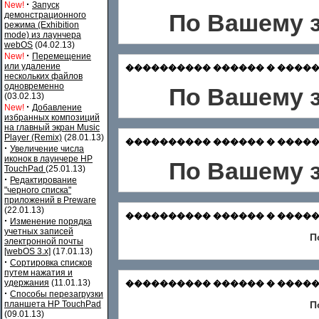
·
New!
Запуск
По Вашему з
демонстрационного
режима (Exhibition
mode) из лаунчера
webOS
(04.02.13)
·
New!
Перемещение
или удаление
���������� ������ � �������
нескольких файлов
одновременно
По Вашему з
(03.02.13)
·
New!
Добавление
избранных композиций
на главный экран Music
Player (Remix)
(28.01.13)
���������� ������ � ������� Зар
·
Увеличение числа
иконок в лаунчере HP
По Вашему з
TouchPad
(25.01.13)
·
Редактирование
"черного списка"
приложений в Preware
(22.01.13)
���������� ������ � ������� Ф
·
Изменение порядка
учетных записей
П
электронной почты
[webOS 3.x]
(17.01.13)
·
Сортировка списков
путем нажатия и
удержания
(11.01.13)
���������� ������ � ������
·
Способы перезагрузки
планшета HP TouchPad
П
(09.01.13)