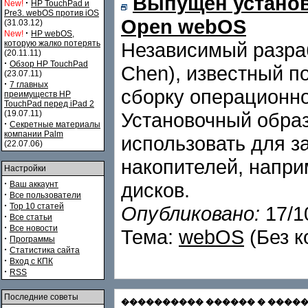
Выпущен установ
·
New!
HP TouchPad и
Pre3. webOS против iOS
Open webOS
(31.03.12)
·
New!
HP webOS,
которую жалко потерять
Независимый разраб
(20.11.11)
·
Обзор HP TouchPad
Chen), известный п
(23.07.11)
·
7 главных
сборку операционн
преимуществ HP
TouchPad перед iPad 2
(19.07.11)
Установочный обра
·
Секретные материалы
компании Palm
использовать для з
(22.07.06)
накопителей, напр
Настройки
·
дисков.
Ваш аккаунт
·
Все пользователи
·
Top 10 статей
Опубликовано:
17/1
·
Все статьи
·
Все новости
Тема:
webOS
(Без к
·
Программы
·
Статистика сайта
·
Вход с КПК
·
RSS
Последние советы
���������� ������ � ������� С