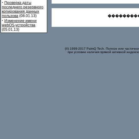
·
Проверка даты
последнего резервного
копирования данных
пользова
(08.01.13)
���������
·
Изменение имени
webOS-устройства
(05.01.13)
(©) 1999-2017 PalmQ Tech. Полное или частично
при условии наличия прямой активной индекси