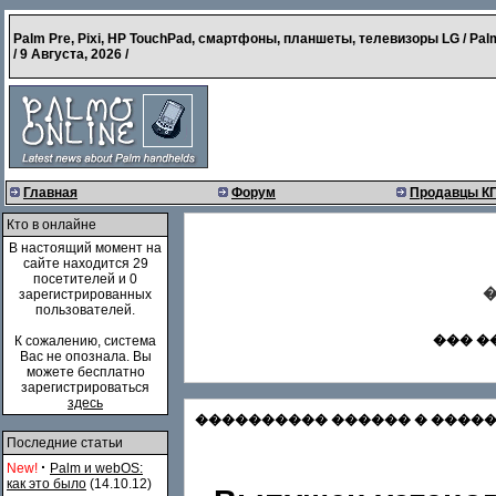
Palm Pre, Pixi, HP TouchPad, смартфоны, планшеты, телевизоры LG / Pal
/
9 Августа, 2026
/
Главная
Форум
Продавцы К
Кто в онлайне
В настоящий момент на
сайте находится 29
посетителей и 0
�
зарегистрированных
пользователей.
��� �
К сожалению, система
Вас не опознала. Вы
можете бесплатно
зарегистрироваться
здесь
���������� ������ � �������
Последние статьи
·
New!
Palm и webOS:
как это было
(14.10.12)