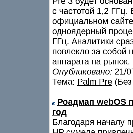
Pre 3 будет основа
с частотой 1,2 ГГц.
официальном сайте 
одноядерный процес
ГГц. Аналитики сра
повлекло за собой
аппарата на рынок.
Опубликовано:
21/0
Тема:
Palm Pre
(Без
Роадмап webOS п
год
Благодаря началу 
HP сумела привлечь