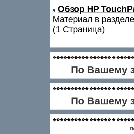
Обзор HP TouchP
Материал в раздел
(1 Страница)
���������� ������ � �������
По Вашему з
���������� ������ � ������� Зар
По Вашему з
���������� ������ � ������� Ф
П