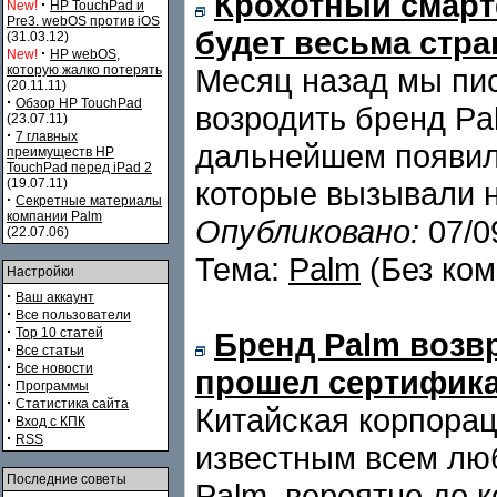
Крохотный смарт
·
New!
HP TouchPad и
Pre3. webOS против iOS
будет весьма стр
(31.03.12)
·
New!
HP webOS,
которую жалко потерять
Месяц назад мы пис
(20.11.11)
·
Обзор HP TouchPad
возродить бренд Pal
(23.07.11)
·
7 главных
дальнейшем появили
преимуществ HP
TouchPad перед iPad 2
(19.07.11)
которые вызывали 
·
Секретные материалы
компании Palm
Опубликовано:
07/0
(22.07.06)
Тема:
Palm
(Без ком
Настройки
·
Ваш аккаунт
·
Все пользователи
·
Top 10 статей
Бренд Palm возв
·
Все статьи
·
Все новости
прошел сертифик
·
Программы
·
Статистика сайта
Китайская корпора
·
Вход с КПК
·
RSS
известным всем лю
Последние советы
Palm, вероятно до 