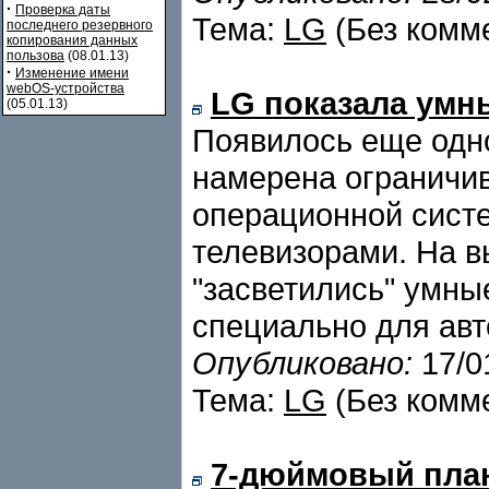
·
Проверка даты
Тема:
LG
(Без комм
последнего резервного
копирования данных
пользова
(08.01.13)
·
Изменение имени
webOS-устройства
LG показала умн
(05.01.13)
Появилось еще одно
намерена ограничи
операционной сист
телевизорами. На в
"засветились" умны
специально для авт
Опубликовано:
17/0
Тема:
LG
(Без комм
7-дюймовый пла