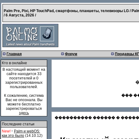
Palm Pre, Pixi, HP TouchPad, смартфоны, планшеты, телевизоры LG / Pal
/
6 Августа, 2026
/
Главная
Форум
Продавцы К
Кто в онлайне
В настоящий момент на
сайте находится 33
посетителей и 0
�
зарегистрированных
пользователей.
��� �
К сожалению, система
Вас не опознала. Вы
можете бесплатно
зарегистрироваться
здесь
���������� ������ � �������
Последние статьи
·
New!
Palm и webOS:
как это было
(14.10.12)