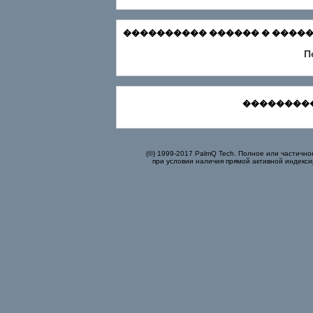
���������� ������ � ������
П
���������
(©) 1999-2017 PalmQ Tech. Полное или частично
при условии наличия прямой активной индекси