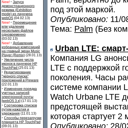
·
New!
Запуск
демонстрационного
под этой маркой.
режима (Exhibition
mode) из лаунчера
Опубликовано:
11/0
webOS
(04.02.13)
·
New!
Перемещение
Тема:
Palm
(Без ком
или удаление
нескольких файлов
одновременно
(03.02.13)
·
New!
Добавление
Urban LTE: смарт
избранных композиций
на главный экран Music
Player (Remix)
(28.01.13)
Компания LG анонс
·
Увеличение числа
иконок в лаунчере HP
LTE с поддержкой го
TouchPad
(25.01.13)
·
Редактирование
поколения. Часы ра
"черного списка"
приложений в Preware
(22.01.13)
системе компании L
·
Изменение порядка
учетных записей
Watch Urbane LTE д
электронной почты
[webOS 3.x]
(17.01.13)
предстоящей выстав
·
Сортировка списков
путем нажатия и
удержания
(11.01.13)
которая стартует 2 
·
Способы перезагрузки
планшета HP TouchPad
Опубликовано:
28/0
(09.01.13)