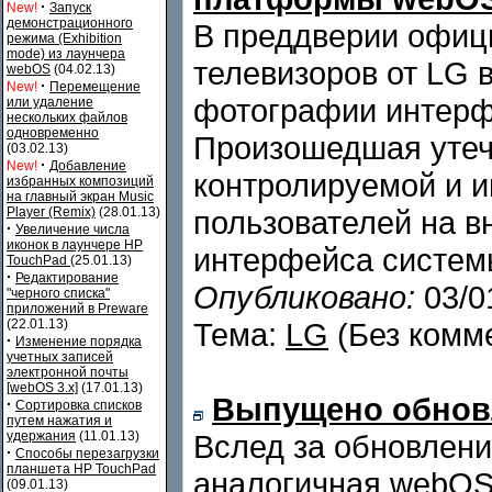
·
New!
Запуск
демонстрационного
В преддверии офиц
режима (Exhibition
mode) из лаунчера
телевизоров от LG 
webOS
(04.02.13)
·
New!
Перемещение
фотографии интерф
или удаление
нескольких файлов
одновременно
Произошедшая утечк
(03.02.13)
·
New!
Добавление
контролируемой и и
избранных композиций
на главный экран Music
Player (Remix)
(28.01.13)
пользователей на 
·
Увеличение числа
иконок в лаунчере HP
интерфейса систем
TouchPad
(25.01.13)
·
Редактирование
Опубликовано:
03/0
"черного списка"
приложений в Preware
(22.01.13)
Тема:
LG
(Без комм
·
Изменение порядка
учетных записей
электронной почты
[webOS 3.x]
(17.01.13)
Выпущено обновл
·
Сортировка списков
путем нажатия и
удержания
(11.01.13)
Вслед за обновлени
·
Способы перезагрузки
планшета HP TouchPad
аналогичная webOS
(09.01.13)