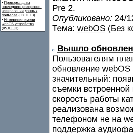
·
Проверка даты
Pre 2.
последнего резервного
копирования данных
пользова
(08.01.13)
Опубликовано:
24/1
·
Изменение имени
webOS-устройства
Тема:
webOS
(Без к
(05.01.13)
Вышло обновлени
Пользователям пла
обновление webOS д
значительный: появ
съемки встроенной 
скорость работы ка
реализована возмож
телефоном не на we
поддержка аудиофа