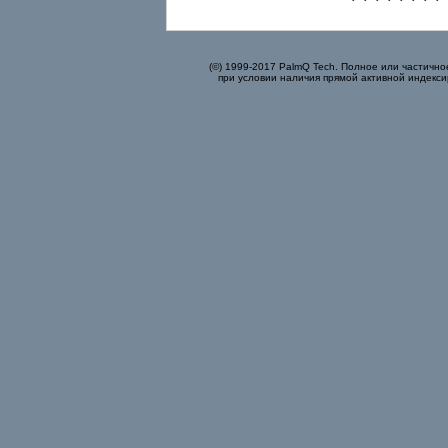
(©) 1999-2017 PalmQ Tech. Полное или частично
при условии наличия прямой активной индекси