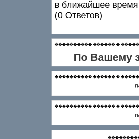
в ближайшее время
(0 Ответов)
���������� ������ � ������� Зар
По Вашему з
���������� ������ � ������� Ф
П
���������� ������ � ������
П
���������