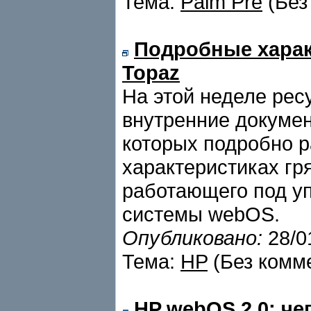
Тема:
Palm Pre
(Без
Подробные харак
Topaz
На этой неделе ресу
внутренние докумен
которых подробно р
характеристиках гр
работающего под у
системы webOS.
Опубликовано:
28/0
Тема:
HP
(Без комм
HP webOS 2.0: че