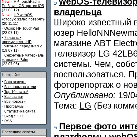
webOS-телевизор
·
New!
HP TouchPad и
Pre3. webOS против iOS
владельца
(31.03.12)
·
New!
HP webOS,
которую жалко потерять
Широко известный в
(20.11.11)
·
Обзор HP TouchPad
юзер HelloNNNewman
(23.07.11)
·
7 главных
магазине ABT Elect
преимуществ HP
TouchPad перед iPad 2
(19.07.11)
телевизор LG 42LB6
·
Секретные материалы
компании Palm
системы. Чем, собс
(22.07.06)
воспользоваться. 
Настройки
·
фоторепортаж о нов
Ваш аккаунт
·
Все пользователи
·
Top 10 статей
Опубликовано:
19/0
·
Все статьи
·
Все новости
Тема:
LG
(Без комм
·
Программы
·
Статистика сайта
·
Вход с КПК
·
RSS
Первое фото инт
Последние советы
платформы webO