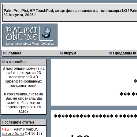
Palm Pre, Pixi, HP TouchPad, смартфоны, планшеты, телевизоры LG / Pal
/
8 Августа, 2026
/
Главная
Форум
Продавцы К
Кто в онлайне
В настоящий момент на
сайте находится 23
посетителей и 0
�
зарегистрированных
пользователей.
��� �
К сожалению, система
Вас не опознала. Вы
можете бесплатно
зарегистрироваться
здесь
���������� ������ � �������
Последние статьи
·
New!
Palm и webOS:
как это было
(14.10.12)