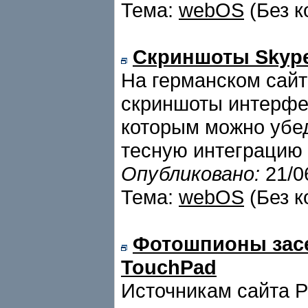
Тема:
webOS
(Без к
Скриншоты Skype
На германском сайт
скриншоты интерфе
которым можно убед
тесную интеграцию 
Опубликовано:
21/0
Тема:
webOS
(Без к
Фотошпионы засе
TouchPad
Источникам сайта Pr